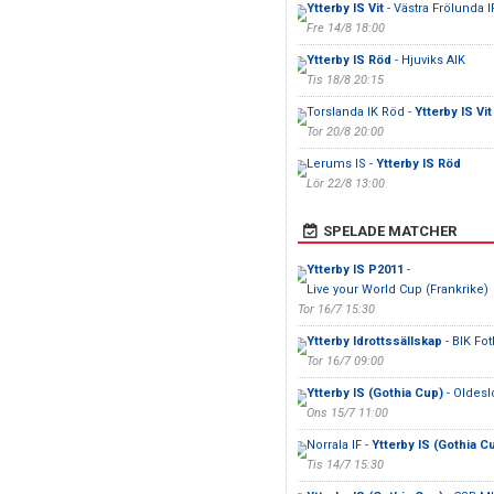
Ytterby IS Vit
- Västra Frölunda 
Fre 14/8 18:00
Ytterby IS Röd
- Hjuviks AIK
Tis 18/8 20:15
Torslanda IK Röd -
Ytterby IS Vit
Tor 20/8 20:00
Lerums IS -
Ytterby IS Röd
Lör 22/8 13:00
SPELADE MATCHER
Ytterby IS P2011
-
Live your World Cup (Frankrike)
Tor 16/7 15:30
Ytterby Idrottssällskap
- BIK Fot
Tor 16/7 09:00
Ytterby IS (Gothia Cup)
- Oldesl
Ons 15/7 11:00
Norrala IF -
Ytterby IS (Gothia C
Tis 14/7 15:30