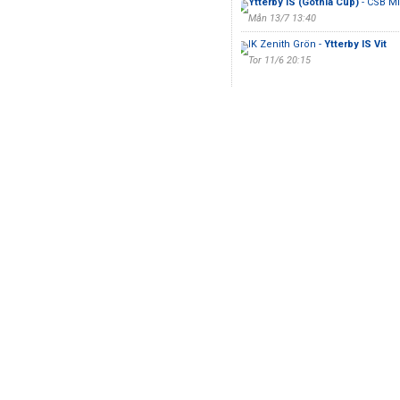
Ytterby IS (Gothia Cup)
- CSB M
Mån 13/7 13:40
IK Zenith Grön -
Ytterby IS Vit
Tor 11/6 20:15