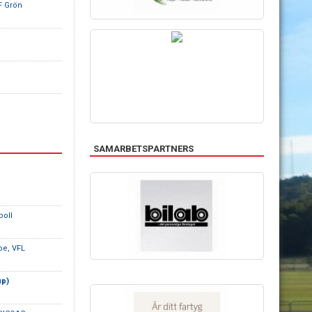
IF Grön
SAMARBETSPARTNERS
boll
oe, VFL
up)