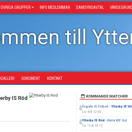
ÖVRIGA GRUPPER
INFO MEDLEMMAR
SAMSYNSAVTAL
VÄRDEGRUN
mmen till Ytter
DGALLERI
DOKUMENT
KONTAKT
KOMMANDE MATCHER
terby IS Röd
Örgryte IS Fotboll -
Ytterby IS Vit
Lör 8/8 12:00
Ytterby IS Röd
- Kärra KIF Gul
Tis 11/8 20:15