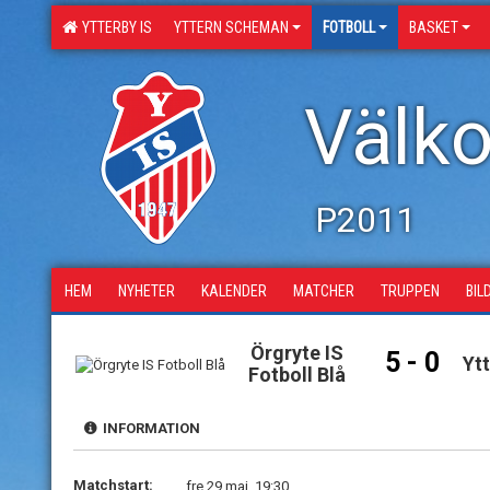
YTTERBY IS
YTTERN SCHEMAN
FOTBOLL
BASKET
Välko
P2011
HEM
NYHETER
KALENDER
MATCHER
TRUPPEN
BIL
Örgryte IS
5 - 0
Yt
Fotboll Blå
INFORMATION
Matchstart:
fre 29 maj, 19:30