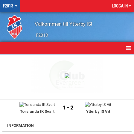
F2013
LOGGA IN
Välkommen till Ytterby IS!
F2013
HEM
NYHETER
KALENDER
MATCHER
1 - 2
Torslanda IK Svart
Ytterby IS Vit
TRUPPEN
BILDGALLERI
INFORMATION