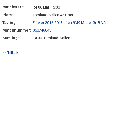
DOKUMENT
Matchstart:
lör 06 juni, 15:00
Plats:
Torslandavallen 42 Gräs
KONTAKT
Tävling:
Flickor 2012-2013 Liten 9M9 Medel Gr. B Vår
Matchnummer:
060746045
Samling:
14:00, Torslandavallen
<< Tillbaka