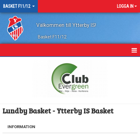
BASKET F11/12
LOGGA IN
Välkommen till Ytterby IS!
Basket F11/12
HEM
NYHETER
KALENDER
MATCHER
Lundby Basket - Ytterby IS Basket
TRUPPEN
INFORMATION
BILDGALLERI