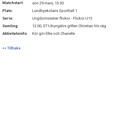
Matchstart:
DOKUMENT
sön 29 mars, 13:30
Plats:
Lundbyskolans Sporthall 1
KONTAKT
Serie:
Ungdomsserier flickor - Flickor U15
Samling:
12:00, ST1/Kungälvs grillen Christian IVs väg
Aktivitetsinfo:
Kör gör Ellie och Chanelle
<< Tillbaka