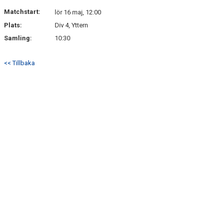
SERIER
Matchstart:
lör 16 maj, 12:00
Plats:
Div 4, Yttern
DOKUMENT
Samling:
10:30
BILDGALLERI
<< Tillbaka
KONTAKT