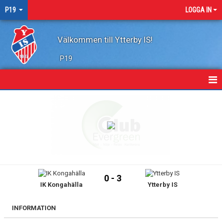
P19
LOGGA IN
Välkommen till Ytterby IS!
P19
HEM
KALENDER
TRUPPEN
KONTAKT
0 - 3
IK Kongahälla
Ytterby IS
MATCHER
INFORMATION