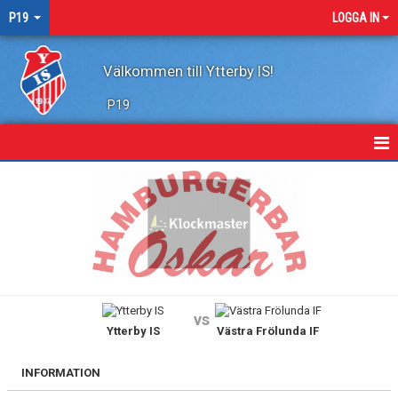
P19
LOGGA IN
Välkommen till Ytterby IS!
P19
HEM
KALENDER
TRUPPEN
KONTAKT
vs
Ytterby IS
Västra Frölunda IF
MATCHER
INFORMATION