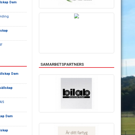
llskap Dam
viding
lskap
IF
SAMARBETSPARTNERS
ällskap Dam
sällskap
AIS
skap Dam
llskap