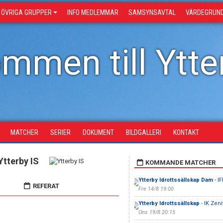
ÖVRIGA GRUPPER
INFO MEDLEMMAR
SAMSYNSAVTAL
VÄRDEGRUN
mmen till Ytter
MATCHER
SERIER
DOKUMENT
BILDGALLERI
KONTAKT
Ytterby IS
KOMMANDE MATCHER
Ytterby Idrottssällskap Dam
- I
REFERAT
Fre 14/8 19:00
Ytterby Idrottssällskap
- IK Zeni
Ons 19/8 20:15