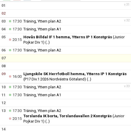
v.31
01
02
v.32
03
17:30
Träning, Yttern plan A2
04
17:30
Träning, Yttern plan A1
05
Hovås Billdal IF 1 hemma, Ytterns IP 1 Konstgräs
(Junior
20:15
Pojkar Div 1)
(..)
06
17:30
Träning, Yttern plan A2
07
08
09
Ljungskile SK Herrfotboll hemma, Ytterns IP 1 Konstgräs
16:00
(P17 Div.1 2026 Nordvästra Götaland)
(..)
v.33
10
17:30
Träning, Yttern plan A2
11
17:30
Träning, Yttern plan A1
12
13
17:30
Träning, Yttern plan A2
Torslanda IK borta, Torslandavallen 2 Konstgräs
(Junior
20:15
Pojkar Div 1)
(..)
14