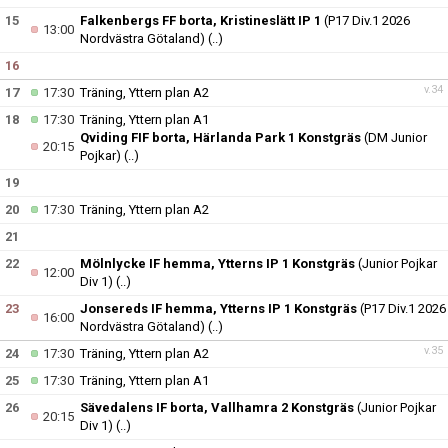
15
Falkenbergs FF borta, Kristineslätt IP 1
(P17 Div.1 2026
13:00
Nordvästra Götaland)
(..)
16
v.34
17
17:30
Träning, Yttern plan A2
18
17:30
Träning, Yttern plan A1
Qviding FIF borta, Härlanda Park 1 Konstgräs
(DM Junior
20:15
Pojkar)
(..)
19
20
17:30
Träning, Yttern plan A2
21
22
Mölnlycke IF hemma, Ytterns IP 1 Konstgräs
(Junior Pojkar
12:00
Div 1)
(..)
23
Jonsereds IF hemma, Ytterns IP 1 Konstgräs
(P17 Div.1 2026
16:00
Nordvästra Götaland)
(..)
v.35
24
17:30
Träning, Yttern plan A2
25
17:30
Träning, Yttern plan A1
26
Sävedalens IF borta, Vallhamra 2 Konstgräs
(Junior Pojkar
20:15
Div 1)
(..)