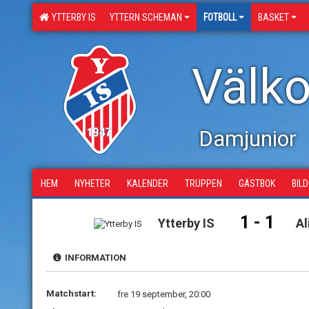
YTTERBY IS
YTTERN SCHEMAN
FOTBOLL
BASKET
Välko
Damjunior
HEM
NYHETER
KALENDER
TRUPPEN
GÄSTBOK
BIL
1 - 1
Ytterby IS
Al
INFORMATION
Matchstart:
fre 19 september, 20:00