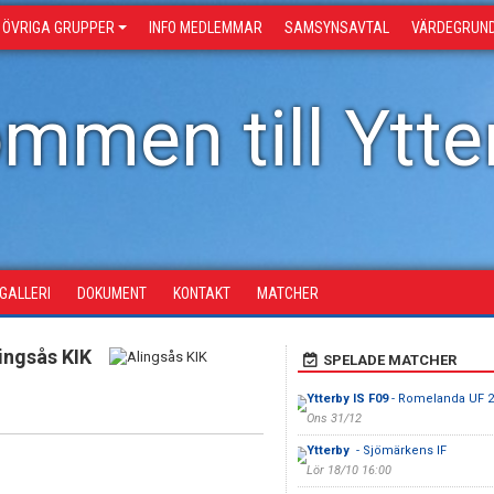
ÖVRIGA GRUPPER
INFO MEDLEMMAR
SAMSYNSAVTAL
VÄRDEGRUN
mmen till Ytter
DGALLERI
DOKUMENT
KONTAKT
MATCHER
ingsås KIK
SPELADE MATCHER
Ytterby IS F09
- Romelanda UF 2
Ons 31/12
Ytterby
- Sjömärkens IF
Lör 18/10 16:00