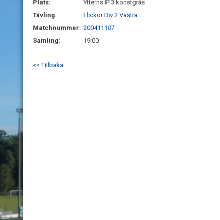
Plats:
Ytterns IP 3 konstgräs
Tävling:
Flickor Div 2 Västra
Matchnummer:
200411107
Samling:
19:00
<< Tillbaka