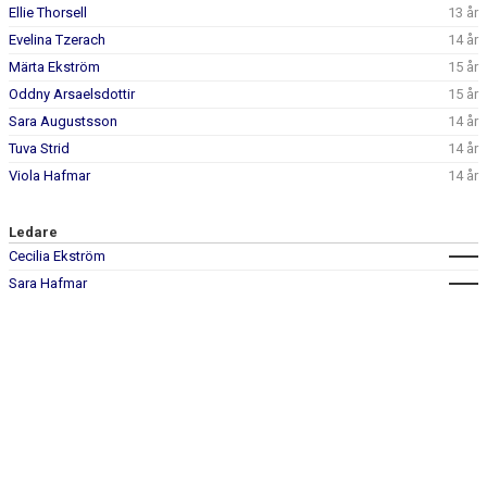
DOKUMENT
Ellie Thorsell
13 år
Evelina Tzerach
14 år
KONTAKT
Märta Ekström
15 år
Oddny Arsaelsdottir
15 år
Sara Augustsson
14 år
Tuva Strid
14 år
Viola Hafmar
14 år
Ledare
Cecilia Ekström
Sara Hafmar