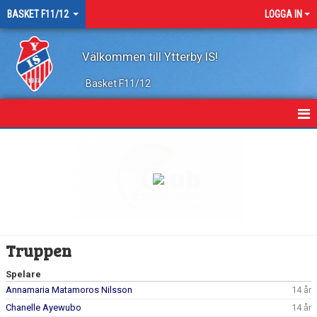
BASKET F11/12
LOGGA IN
Välkommen till Ytterby IS!
Basket F11/12
HEM
NYHETER
KALENDER
MATCHER
Truppen
TRUPPEN
Spelare
Annamaria Matamoros Nilsson
14 år
BILDGALLERI
Chanelle Ayewubo
14 år