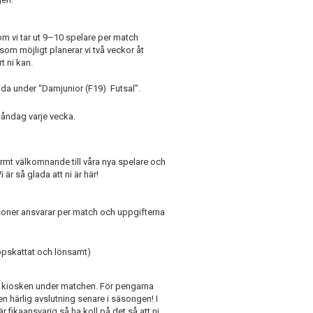
som vi tar ut 9–10 spelare per match
 som möjligt planerar vi två veckor åt
t ni kan.
ida under “Damjunior (F19) Futsal”.
åndag varje vecka.
ra varmt välkomnande till våra nya spelare och
Vi är så glada att ni är här!
soner ansvarar per match och uppgifterna
ppskattat och lönsamt)
vid kiosken under matchen. För pengarna
en härlig avslutning senare i säsongen! I
fikaansvarig så ha koll på det så att ni