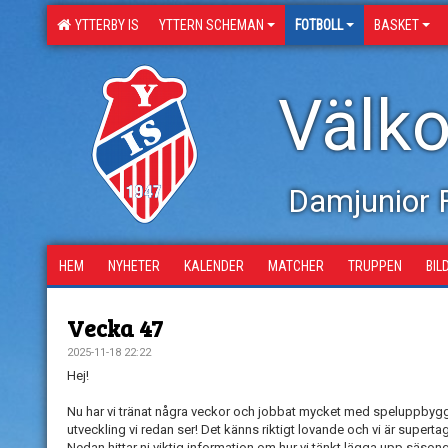
YTTERBY IS
YTTERN SCHEMAN
FOTBOLL
BASKET
Välko
Damjunior 
HEM
NYHETER
KALENDER
MATCHER
TRUPPEN
BIL
Vecka 47
2025-11-18 22:22
Hej!
Nu har vi tränat några veckor och jobbat mycket med speluppbyggn
utveckling vi redan ser! Det känns riktigt lovande och vi är supert
Nedan hittar ni viktig information om hur vi tänkt lägga upp säson