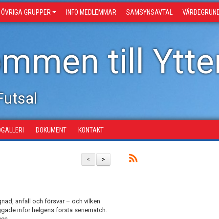
ÖVRIGA GRUPPER
INFO MEDLEMMAR
SAMSYNSAVTAL
VÄRDEGRUN
mmen till Ytter
Futsal
DGALLERI
DOKUMENT
KONTAKT
<
>
ad, anfall och försvar – och vilken
aggade inför helgens första seriematch.
gen.