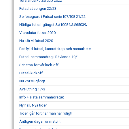
Torslanda Futsalcup 2022
Futsalsäsongen 22/23
Seriesegrare i Futsal serie f07/f08 21/22
Härliga futsal-gänget &#10084;&#65039;
Vi avslutar futsal 2020
Nu kör vi futsal 2020
Fartfylld futsal, kamratskap och samarbete
Futsal-sammandrag i Rävlanda 19/1
Schema för vår kick-off
Futsal-kickoff
Nu kör vi igång!
Avslutning 17/3
Info + sista sammandraget
Ny hall, Nya tider
Tiden går fort när man har roligt!
Äntligen dags för match!