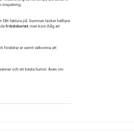
-inspelning.
an fått faktura på. Summan täcker hallhyra
ända
fritidskortet
, men kom ihåg att
ch föräldrar är varmt välkomna att
t, vänner och ert bästa humör. Även om