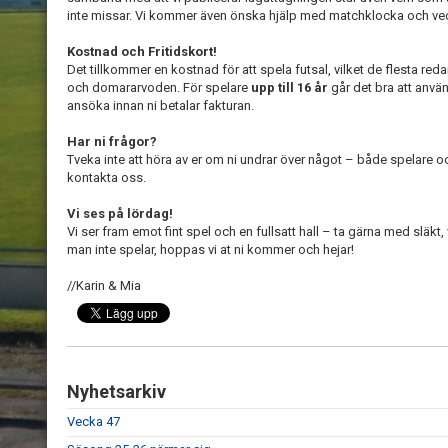
inte missar. Vi kommer även önska hjälp med matchklocka och veo
Kostnad och Fritidskort!
Det tillkommer en kostnad för att spela futsal, vilket de flesta red
och domararvoden. För spelare
upp till 16 år
går det bra att anv
ansöka innan ni betalar fakturan.
Har ni frågor?
Tveka inte att höra av er om ni undrar över något – både spelare o
kontakta oss.
Vi ses på lördag!
Vi ser fram emot fint spel och en fullsatt hall – ta gärna med släk
man inte spelar, hoppas vi at ni kommer och hejar!
//Karin & Mia
Nyhetsarkiv
Vecka 47