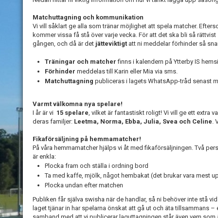
Matchuttagning och kommunikation
Vi vill såklart ge alla som tränar möjlighet att spela matcher. Efter
kommer vissa få stå över varje vecka. För att det ska bli så rättvist
gången, och då är det
jätteviktigt
att ni meddelar förhinder så snar
Träningar och matcher
finns i kalendern på Ytterby IS hems
Förhinder
meddelas till Karin eller Mia via sms.
Matchuttagning
publiceras i lagets WhatsApp-tråd senast m
Varmt välkomna nya spelare!
I år är vi
15 spelare
, vilket är fantastiskt roligt! Vi vill ge ett ext
deras familjer:
Leetma, Norma, Ebba, Julia, Svea och Celine
. 
Fikaförsäljning på hemmamatcher!
På våra hemmamatcher hjälps vi åt med fikaförsäljningen. Två per
är enkla:
Plocka fram och ställa i ordning bord
Ta med kaffe, mjölk, något hembakat (det brukar vara mest u
Plocka undan efter matchen
Publiken får själva swisha när de handlar, så ni behöver inte stå 
laget tjänar in har spelarna önskat att gå ut och äta tillsammans – 
samband med att vi publicerar laguttagningen står även vem som är 