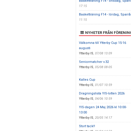
Basketträning F14 - onsdag, Sparr
17:15
Basketträning F14 - lördag, Sparr
11:15
NYHETER FRÅN FÖRENIN
Välkomna till Ytterby Cup 15-16
augusti
Ytterby IS
,
07/08 13:09
Seniormatcher v.32
Ytterby IS
,
05/08 08-05
Kalles Cup
Ytterby IS
,
01/07 10:59
Dragningslista YIS-lotten 2026
Ytterby IS
,
04/06 10:59
YIS-dagen 24 Maj 2026 kl 10:00-
13:00
Ytterby IS
,
20/05 14:17
Stort tack!!