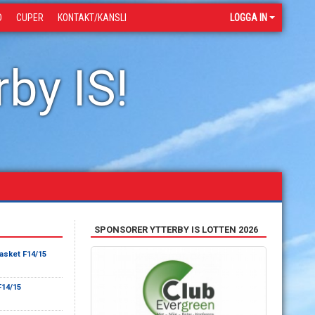
D
CUPER
KONTAKT/KANSLI
LOGGA IN
by IS!
SPONSORER YTTERBY IS LOTTEN 2026
asket F14/15
F14/15