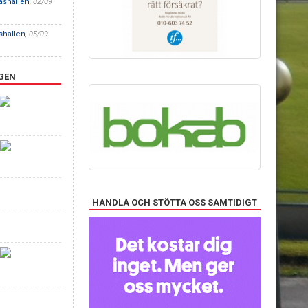
åshallen
, 02/09
åshallen
, 05/09
GEN
HANDLA OCH STÖTTA OSS SAMTIDIGT