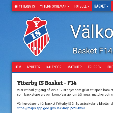
YTTERBY IS
YTTERN SCHEMAN
FOTBOLL
BASKET
Välko
Basket F14
HEM
NYHETER
KALENDER
MATCHER
TRUPPEN
BIL
Ytterby IS Basket - F14
Vi är ett härligt gäng på cirka 12 st tjejer som gillar att spela bask
som basketspelare och kompisar genom träningar, matcher och c
Vår huvudarena för basket i Ytterby IS är Sparråsskolans Idrottshall 
https://maps.app.goo.gl/sBsXvRdyEjV2HJVs9