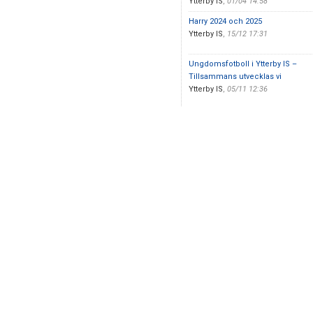
Ytterby IS
,
01/04 14:58
Harry 2024 och 2025
Ytterby IS
,
15/12 17:31
Ungdomsfotboll i Ytterby IS –
Tillsammans utvecklas vi
Ytterby IS
,
05/11 12:36