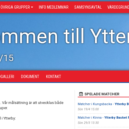
ÖVRIGA GRUPPER
INFO MEDLEMMAR
SAMSYNSAVTAL
VÄRDEGRUN
mmen till Ytter
/15
DGALLERI
DOKUMENT
KONTAKT
SPELADE MATCHER
et. Vår målsättning är att utvecklas både
Matcher i Kungsbacka -
Ytterby B
uper.
Sön 19/4 15:00
Matcher i Kinna -
Ytterby Basket 
i Ytterby:
Sön 29/3 13:30