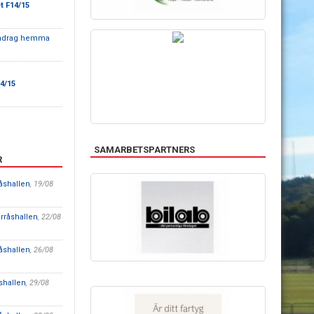
t F14/15
ndrag hemma
14/15
SAMARBETSPARTNERS
R
åshallen
, 19/08
rråshallen
, 22/08
åshallen
, 26/08
åshallen
, 29/08