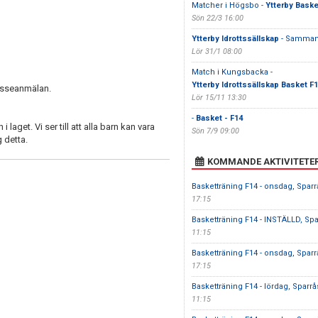
Matcher i Högsbo -
Ytterby Baske
Sön 22/3 16:00
Ytterby Idrottssällskap
- Samma
Lör 31/1 08:00
Match i Kungsbacka -
Ytterby Idrottssällskap Basket F
resseanmälan.
Lör 15/11 13:30
-
Basket - F14
aget. Vi ser till att alla barn kan vara
Sön 7/9 09:00
g detta.
KOMMANDE AKTIVITETE
Basketträning F14 - onsdag, Sparr
17:15
Basketträning F14 - INSTÄLLD, Spa
11:15
Basketträning F14 - onsdag, Sparr
17:15
Basketträning F14 - lördag, Sparr
11:15