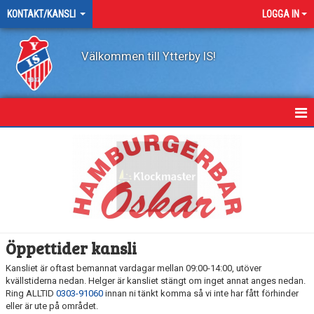
KONTAKT/KANSLI
LOGGA IN
Välkommen till Ytterby IS!
KONTAKT
Öppettider kansli
Kansliet är oftast bemannat vardagar mellan 09:00-14:00, utöver
kvällstiderna nedan. Helger är kansliet stängt om inget annat anges nedan.
Ring ALLTID
0303-91060
innan ni tänkt komma så vi inte har fått förhinder
eller är ute på området.