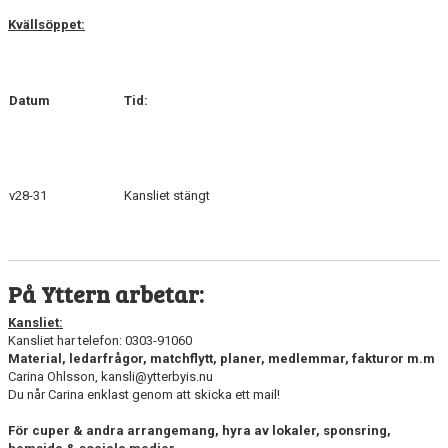
Kvällsöppet:
Datum
Tid:
v28-31
Kansliet stängt
På Yttern arbetar:
Kansliet:
Kansliet har telefon: 0303-91060
Material, ledarfrågor, matchflytt, planer, medlemmar, fakturor m.m
Carina Ohlsson, kansli@ytterbyis.nu
Du når Carina enklast genom att skicka ett mail!
För cuper & andra arrangemang, hyra av lokaler, sponsring,