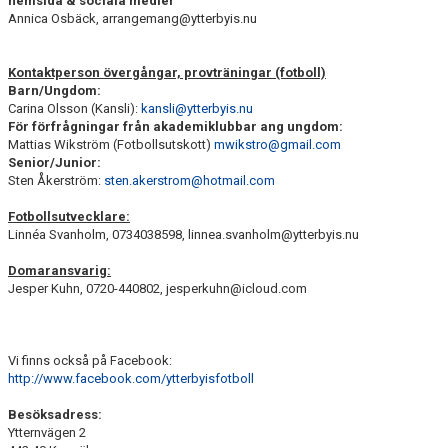
hemsida & sociala medier
Annica Osbäck, arrangemang@ytterbyis.nu
Kontaktperson övergångar, provträningar (fotboll)
Barn/Ungdom:
Carina Olsson (Kansli):
kansli@ytterbyis.nu
För förfrågningar från akademiklubbar ang ungdom:
Mattias Wikström (Fotbollsutskott)
mwikstro@gmail.com
Senior/Junior:
Sten Åkerström:
sten.akerstrom@hotmail.com
Fotbollsutvecklare:
Linnéa Svanholm, 0734038598, linnea.svanholm@ytterbyis.nu
Domaransvarig:
Jesper Kuhn, 0720-440802, jesperkuhn@icloud.com
Vi finns också på Facebook:
http://www.facebook.com/ytterbyisfotboll
Besöksadress:
Ytternvägen 2