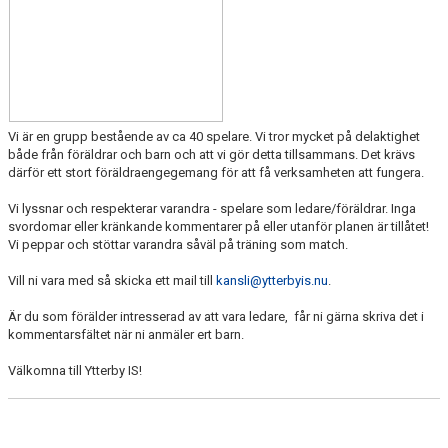
DOKUMENT
KONTAKT
Vi är en grupp bestående av ca 40 spelare. Vi tror mycket på delaktighet
både från föräldrar och barn och att vi gör detta tillsammans. Det krävs
därför ett stort föräldraengegemang för att få verksamheten att fungera.
Vi lyssnar och respekterar varandra - spelare som ledare/föräldrar. Inga
svordomar eller kränkande kommentarer på eller utanför planen är tillåtet!
Vi peppar och stöttar varandra såväl på träning som match.
Vill ni vara med så skicka ett mail till
kansli@ytterbyis.nu
.
Är du som förälder intresserad av att vara ledare, får ni gärna skriva det i
kommentarsfältet när ni anmäler ert barn.
Välkomna till Ytterby IS!