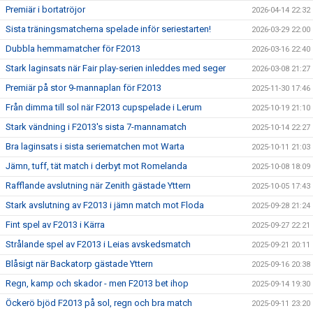
Premiär i bortatröjor
2026-04-14 22:32
Sista träningsmatcherna spelade inför seriestarten!
2026-03-29 22:00
Dubbla hemmamatcher för F2013
2026-03-16 22:40
Stark laginsats när Fair play-serien inleddes med seger
2026-03-08 21:27
Premiär på stor 9-mannaplan för F2013
2025-11-30 17:46
Från dimma till sol när F2013 cupspelade i Lerum
2025-10-19 21:10
Stark vändning i F2013's sista 7-mannamatch
2025-10-14 22:27
Bra laginsats i sista seriematchen mot Warta
2025-10-11 21:03
Jämn, tuff, tät match i derbyt mot Romelanda
2025-10-08 18:09
Rafflande avslutning när Zenith gästade Yttern
2025-10-05 17:43
Stark avslutning av F2013 i jämn match mot Floda
2025-09-28 21:24
Fint spel av F2013 i Kärra
2025-09-27 22:21
Strålande spel av F2013 i Leias avskedsmatch
2025-09-21 20:11
Blåsigt när Backatorp gästade Yttern
2025-09-16 20:38
Regn, kamp och skador - men F2013 bet ihop
2025-09-14 19:30
Öckerö bjöd F2013 på sol, regn och bra match
2025-09-11 23:20