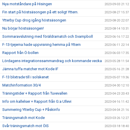
Nya motståndare på Hisingen
2023-09-03 21:12
Fin start på höstsäsongen på ett soligt Yttern.
2023-08-27 15:37
Ytterby Cup drog igång höstsäsongen
2023-08-20 22:07
Nu börjar höstsäsongen!
2023-08-14 10:31
Sommaravslutning med föräldramatch och Svampboll
2023-06-16 17:22
F-13-tjejerna hade uppvisning hemma på Yttern
2023-06-11 22:14
Rapport från Ö-bollen
2023-06-03 17:35
Lördagens integrationssammandrag och kommande vecka
2023-05-28 11:54
Jämna tuffa matcher mot Kode IF
2023-05-16 21:28
F-13 blixtrade till i solskenet
2023-05-07 19:36
Matchinformation 30/4
2023-04-30 12:10
Träningstider + Rapport från Tuvevallen
2023-04-23 20:43
Info om kallelser + Rapport från G:a Ullevi
2023-04-16 11:42
Summering Ytterby Cup + Påskinfo
2023-04-04 21:16
Träningsmatch mot Kode
2023-03-26 12:27
Svår träningsmatch mot ÖIS
2023-03-18 18:40