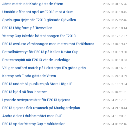
Jämn match när Kode gästade Yttern
2025-08-31 15:26
Utmärkt offensivt spel av F2013 mot Askim
2025-08-30 18:45
Spelsugna tjejer när F2013 gästade Sjövallen
2025-08-27 22:46
F2013 i högform på Tuvevallen
2025-08-23 18:14
Ytterby Cup inledde höstsäsongen för F2013
2025-08-17 17:07
F2013 avslutar vårsäsongen med match mot föräldrarna
2025-07-04 19:47
Fotbollsäventyr för F2013 på Kalles Kaviar Cup
2025-07-03 19:30
Bra teamspirit när F2013 vände underläge
2025-06-06 10:33
Väl genomförd match på Lekstorps IFs gröna gräs
2025-05-31 16:51
Kareby och Floda gästade Yttern
2025-05-24 13:39
F2013 underhöll publiken på Stora Höga IP
2025-05-18 19:04
F2013 bjöd på fina insatser
2025-05-04 21:31
Lysande seriepremiärer för F2013-tjejerna
2025-04-26 17:31
F2013-tjejerna fick revansch på Munkgärdeplan
2025-04-21 18:44
Andra delen i dubbelmötet med RUF
2025-04-13 20:51
F2013 spelar Ytterby Cup = Vårkänslor!
2025-04-06 22:16