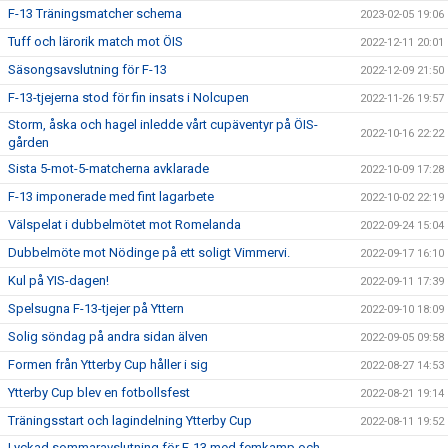
F-13 Träningsmatcher schema
2023-02-05 19:06
Tuff och lärorik match mot ÖIS
2022-12-11 20:01
Säsongsavslutning för F-13
2022-12-09 21:50
F-13-tjejerna stod för fin insats i Nolcupen
2022-11-26 19:57
Storm, åska och hagel inledde vårt cupäventyr på ÖIS-
2022-10-16 22:22
gården
Sista 5-mot-5-matcherna avklarade
2022-10-09 17:28
F-13 imponerade med fint lagarbete
2022-10-02 22:19
Välspelat i dubbelmötet mot Romelanda
2022-09-24 15:04
Dubbelmöte mot Nödinge på ett soligt Vimmervi.
2022-09-17 16:10
Kul på YIS-dagen!
2022-09-11 17:39
Spelsugna F-13-tjejer på Yttern
2022-09-10 18:09
Solig söndag på andra sidan älven
2022-09-05 09:58
Formen från Ytterby Cup håller i sig
2022-08-27 14:53
Ytterby Cup blev en fotbollsfest
2022-08-21 19:14
Träningsstart och lagindelning Ytterby Cup
2022-08-11 19:52
Lyckad sommaravslutning för F-13 med femkamp och