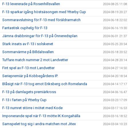
F-13 levererade på Rosenhillsvallen
2024-08-25 11:08
F-13 sparkar igång höstsäsongen med Ytterby Cup
2024-08-19 20:27
Sommaravslutning för F-13 med föräldrarmatch
2024-06-18 22:02
Fantastisk cuphelg för F-13
2024-06-16 19:30
Jämna drabbningar för F-13 på Önneredsplan
2024-06-01 21:37
Stark insats av F-13 i solskenet
2024-05-25 20:54
Sommarvärme på Billdalsvallen
2024-05-18 20:52
Tuffare match nummer 2 mot Landvetter
2024-04-28 20:14
Fint spel av F-13 mot Landvetter
2024-04-27 14:50
Seriepremiär på Kobbegårdens IP.
2024-04-20 18:54
Blåsigt när F-13 tog emot Eriksberg och Romelanda
2024-04-14 17:17
F-13 på damlagets premiärkross
2024-04-06 16:47
F-13 i farten på Ytterby Cup
2024-03-23 17:09
F-13 numret större i mötet med Kode
2024-03-17 16:53
Imponerande spel när F-13 mötte IK Kongahälla
2024-03-16 18:52
Samspelet tog sig i andra matchen mot Jitex
2024-03-04 10:23