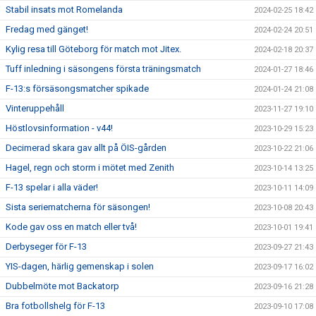
Stabil insats mot Romelanda
2024-02-25 18:42
Fredag med gänget!
2024-02-24 20:51
Kylig resa till Göteborg för match mot Jitex.
2024-02-18 20:37
Tuff inledning i säsongens första träningsmatch
2024-01-27 18:46
F-13:s försäsongsmatcher spikade
2024-01-24 21:08
Vinteruppehåll
2023-11-27 19:10
Höstlovsinformation - v44!
2023-10-29 15:23
Decimerad skara gav allt på ÖIS-gården
2023-10-22 21:06
Hagel, regn och storm i mötet med Zenith
2023-10-14 13:25
F-13 spelar i alla väder!
2023-10-11 14:09
Sista seriematcherna för säsongen!
2023-10-08 20:43
Kode gav oss en match eller två!
2023-10-01 19:41
Derbyseger för F-13
2023-09-27 21:43
YIS-dagen, härlig gemenskap i solen
2023-09-17 16:02
Dubbelmöte mot Backatorp
2023-09-16 21:28
Bra fotbollshelg för F-13
2023-09-10 17:08