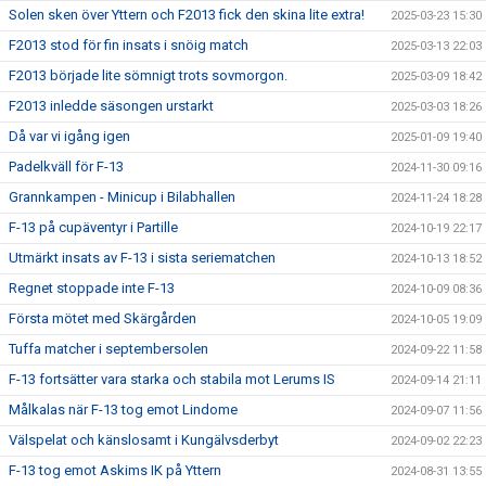
Solen sken över Yttern och F2013 fick den skina lite extra!
2025-03-23 15:30
F2013 stod för fin insats i snöig match
2025-03-13 22:03
F2013 började lite sömnigt trots sovmorgon.
2025-03-09 18:42
F2013 inledde säsongen urstarkt
2025-03-03 18:26
Då var vi igång igen
2025-01-09 19:40
Padelkväll för F-13
2024-11-30 09:16
Grannkampen - Minicup i Bilabhallen
2024-11-24 18:28
F-13 på cupäventyr i Partille
2024-10-19 22:17
Utmärkt insats av F-13 i sista seriematchen
2024-10-13 18:52
Regnet stoppade inte F-13
2024-10-09 08:36
Första mötet med Skärgården
2024-10-05 19:09
Tuffa matcher i septembersolen
2024-09-22 11:58
F-13 fortsätter vara starka och stabila mot Lerums IS
2024-09-14 21:11
Målkalas när F-13 tog emot Lindome
2024-09-07 11:56
Välspelat och känslosamt i Kungälvsderbyt
2024-09-02 22:23
F-13 tog emot Askims IK på Yttern
2024-08-31 13:55