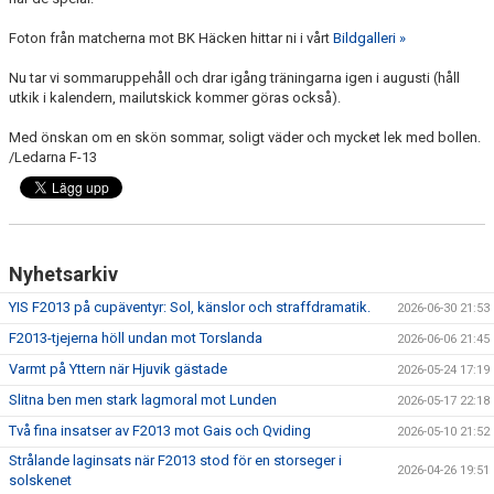
Foton från matcherna mot BK Häcken hittar ni i vårt
Bildgalleri »
Nu tar vi sommaruppehåll och drar igång träningarna igen i augusti (håll
utkik i kalendern, mailutskick kommer göras också).
Med önskan om en skön sommar, soligt väder och mycket lek med bollen.
/Ledarna F-13
Nyhetsarkiv
YIS F2013 på cupäventyr: Sol, känslor och straffdramatik.
2026-06-30 21:53
F2013-tjejerna höll undan mot Torslanda
2026-06-06 21:45
Varmt på Yttern när Hjuvik gästade
2026-05-24 17:19
Slitna ben men stark lagmoral mot Lunden
2026-05-17 22:18
Två fina insatser av F2013 mot Gais och Qviding
2026-05-10 21:52
Strålande laginsats när F2013 stod för en storseger i
2026-04-26 19:51
solskenet