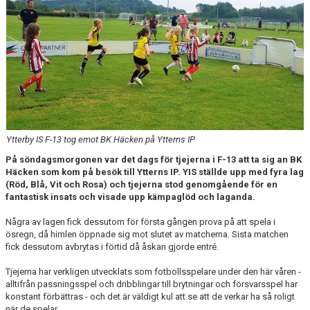
DOKUMENT
KONTAKT
Ytterby IS F-13 tog emot BK Häcken på Ytterns IP
På söndagsmorgonen var det dags för tjejerna i F-13 att ta sig an BK
Häcken som kom på besök till Ytterns IP. YIS ställde upp med fyra lag
(Röd, Blå, Vit och Rosa) och tjejerna stod genomgående för en
fantastisk insats och visade upp kämpaglöd och laganda.
Några av lagen fick dessutom för första gången prova på att spela i
ösregn, då himlen öppnade sig mot slutet av matcherna. Sista matchen
fick dessutom avbrytas i förtid då åskan gjorde entré.
Tjejerna har verkligen utvecklats som fotbollsspelare under den här våren -
alltifrån passningsspel och dribblingar till brytningar och försvarsspel har
konstant förbättras - och det är väldigt kul att se att de verkar ha så roligt
när de spelar.