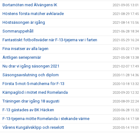
Bortamöten med Älvängens IK
2021-09-05 13:01
Höstens första matcher avklarade
2021-08-29 17:45
Höstsäsongen är igång
2021-08-14 15:56
Sommaruppehåll
2021-06-28 18:34
Fantastiskt fotbollsväder när F-13-tjejerna var i farten
2021-05-29 16:24
Fina insatser av alla lagen
2021-05-22 17:09
Äntligen seriepremiär
2021-05-08 13:38
Nu drar vi igång säsongen 2021
2021-02-07 17:49
Säsongsavslutning och diplom
2020-11-28 14:36
Första 5-mot-5-matcherna för F-13
2020-10-18 13:32
Kämpaglöd i mötet med Romelanda
2020-09-20 12:32
Träningen drar igång 18 augusti
2020-08-09 22:24
F-13 gästades av BK Häcken
2020-06-28 15:32
F-13-tjejerna mötte Romelanda i stekande värme
2020-06-14 17:58
Vårens Kungälvsklipp och reselott
2020-05-14 19:01
F2013 - Säsongen är igång
2020-03-07 13:44