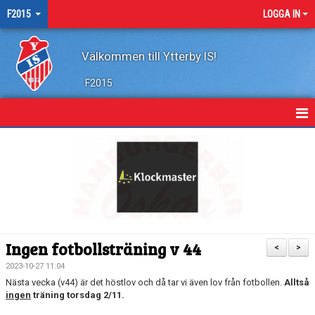
F2015
LOGGA IN
Välkommen till Ytterby IS!
F2015
HEM
NYHETER
KALENDER
MATCHER
Ingen fotbollsträning v 44
<
>
TRUPPEN
2023-10-27 11:04
Nästa vecka (v44) är det höstlov och då tar vi även lov från fotbollen.
Alltså
BILDGALLERI
ingen
träning torsdag 2/11.