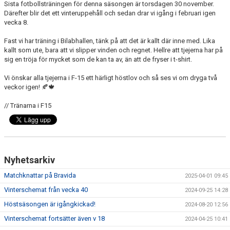
Sista fotbollsträningen för denna säsongen är torsdagen 30 november.
DOKUMENT
Därefter blir det ett vinteruppehåll och sedan drar vi igång i februari igen
vecka 8.
KONTAKT
Fast vi har träning i Bilabhallen, tänk på att det är kallt där inne med. Lika
kallt som ute, bara att vi slipper vinden och regnet. Hellre att tjejerna har på
sig en tröja för mycket som de kan ta av, än att de fryser i t-shirt.
Vi önskar alla tjejerna i F-15 ett härligt höstlov och så ses vi om dryga två
veckor igen! 🍂🍁
// Tränarna i F15
Nyhetsarkiv
Matchknattar på Bravida
2025-04-01 09:45
Vinterschemat från vecka 40
2024-09-25 14:28
Höstsäsongen är igångkickad!
2024-08-20 12:56
Vinterschemat fortsätter även v 18
2024-04-25 10:41