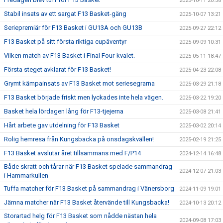
2025-10-11 20:38
Stabil insats av ett sargat F13 Basket-gäng
2025-10-07 13:21
Seriepremiär för F13 Basket i GU13A och GU13B
2025-09-27 22:12
F13 Basket på sitt första riktiga cupäventyr
2025-09-09 10:31
Vilken match av F13 Basket i Final Four-kvalet.
2025-05-11 18:47
Första steget avklarat för F13 Basket!
2025-04-23 22:08
Grymt kämpainsats av F13 Basket mot seriesegrarna
2025-03-29 21:18
F13 Basket började friskt men lyckades inte hela vägen.
2025-03-22 19:20
Basket hela lördagen lång för F13-tjejerna
2025-03-08 21:41
Hårt arbete gav utdelning för F13 Basket
2025-03-02 20:14
Rolig hemresa från Kungsbacka på onsdagskvällen!
2025-02-19 21:25
F13 Basket avslutar året tillsammans med F/P14
2024-12-14 16:48
Både skratt och tårar när F13 Basket spelade sammandrag
2024-12-07 21:03
i Hammarkullen
Tuffa matcher för F13 Basket på sammandrag i Vänersborg
2024-11-09 19:01
Jämna matcher när F13 Basket återvände till Kungsbacka!
2024-10-13 20:12
Storartad helg för F13 Basket som nådde nästan hela
2024-09-08 17:03