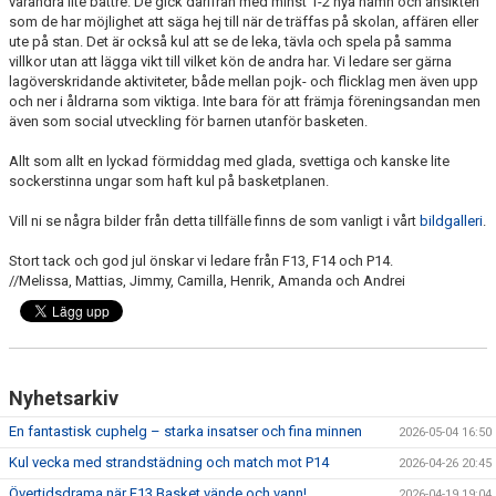
varandra lite bättre. De gick därifrån med minst 1-2 nya namn och ansikten
som de har möjlighet att säga hej till när de träffas på skolan, affären eller
ute på stan. Det är också kul att se de leka, tävla och spela på samma
villkor utan att lägga vikt till vilket kön de andra har. Vi ledare ser gärna
lagöverskridande aktiviteter, både mellan pojk- och flicklag men även upp
och ner i åldrarna som viktiga. Inte bara för att främja föreningsandan men
även som social utveckling för barnen utanför basketen.
Allt som allt en lyckad förmiddag med glada, svettiga och kanske lite
sockerstinna ungar som haft kul på basketplanen.
Vill ni se några bilder från detta tillfälle finns de som vanligt i vårt
bildgalleri
.
Stort tack och god jul önskar vi ledare från F13, F14 och P14.
//Melissa, Mattias, Jimmy, Camilla, Henrik, Amanda och Andrei
Nyhetsarkiv
En fantastisk cuphelg – starka insatser och fina minnen
2026-05-04 16:50
Kul vecka med strandstädning och match mot P14
2026-04-26 20:45
Övertidsdrama när F13 Basket vände och vann!
2026-04-19 19:04