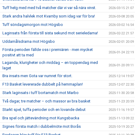
Tuff helg med med två matcher där vi var så nära vinst.
2026-03-15 21:07
Stark andra halvlek mot Kvarnby som idag var för bra!
2026-03-08 20:05
Tuff söndagsmorgon mot Högsbo
2026-03-02 16:54
Laginsats från första till sista sekund mot serieledarna!
2026-02-22 21:57
Uddamålsdrama mot Högsbo
2026-02-01 20:09
Första perioden fällde oss i premiären - men mycket
2026-01-24 22:19
positivt att ta med
Laganda, klurigheter och middag – en toppendag med
2026-01-20 09:11
laget
Bra insats men Gota var numret för stort.
2025-12-14 19:07
F13 Basket levererade dubbelt på hemmaplan!
2025-12-07 22:30
Stark laginsats i tuff bortamatch mot Marbo
2025-11-30 20:58
Två dagar, tre matcher – och massor av bra basket
2025-11-23 20:59
Starkt spel, tuffa perioder och en lovande debut
2025-11-16 19:57
Bra spel och jättevändning mot Kungsbacka
2025-11-13 09:22
Signes första match i dubbelmöte mot Borås
2025-10-19 20:27
Fredagen blev tuff för F13 Basket