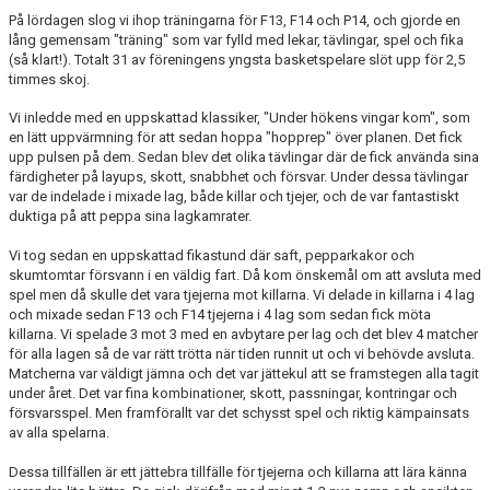
På lördagen slog vi ihop träningarna för F13, F14 och P14, och gjorde en
lång gemensam "träning" som var fylld med lekar, tävlingar, spel och fika
(så klart!). Totalt 31 av föreningens yngsta basketspelare slöt upp för 2,5
timmes skoj.
Vi inledde med en uppskattad klassiker, "Under hökens vingar kom", som
en lätt uppvärmning för att sedan hoppa "hopprep" över planen. Det fick
upp pulsen på dem. Sedan blev det olika tävlingar där de fick använda sina
färdigheter på layups, skott, snabbhet och försvar. Under dessa tävlingar
var de indelade i mixade lag, både killar och tjejer, och de var fantastiskt
duktiga på att peppa sina lagkamrater.
Vi tog sedan en uppskattad fikastund där saft, pepparkakor och
skumtomtar försvann i en väldig fart. Då kom önskemål om att avsluta med
spel men då skulle det vara tjejerna mot killarna. Vi delade in killarna i 4 lag
och mixade sedan F13 och F14 tjejerna i 4 lag som sedan fick möta
killarna. Vi spelade 3 mot 3 med en avbytare per lag och det blev 4 matcher
för alla lagen så de var rätt trötta när tiden runnit ut och vi behövde avsluta.
Matcherna var väldigt jämna och det var jättekul att se framstegen alla tagit
under året. Det var fina kombinationer, skott, passningar, kontringar och
försvarsspel. Men framförallt var det schysst spel och riktig kämpainsats
av alla spelarna.
Dessa tillfällen är ett jättebra tillfälle för tjejerna och killarna att lära känna