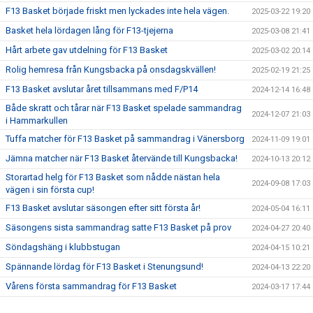
F13 Basket började friskt men lyckades inte hela vägen.
2025-03-22 19:20
Basket hela lördagen lång för F13-tjejerna
2025-03-08 21:41
Hårt arbete gav utdelning för F13 Basket
2025-03-02 20:14
Rolig hemresa från Kungsbacka på onsdagskvällen!
2025-02-19 21:25
F13 Basket avslutar året tillsammans med F/P14
2024-12-14 16:48
Både skratt och tårar när F13 Basket spelade sammandrag
2024-12-07 21:03
i Hammarkullen
Tuffa matcher för F13 Basket på sammandrag i Vänersborg
2024-11-09 19:01
Jämna matcher när F13 Basket återvände till Kungsbacka!
2024-10-13 20:12
Storartad helg för F13 Basket som nådde nästan hela
2024-09-08 17:03
vägen i sin första cup!
F13 Basket avslutar säsongen efter sitt första år!
2024-05-04 16:11
Säsongens sista sammandrag satte F13 Basket på prov
2024-04-27 20:40
Söndagshäng i klubbstugan
2024-04-15 10:21
Spännande lördag för F13 Basket i Stenungsund!
2024-04-13 22:20
Vårens första sammandrag för F13 Basket
2024-03-17 17:44
Sammandrag i Kungsbacka, 2023-12-10
2023-12-10 17:16