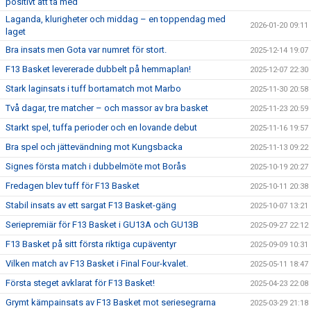
positivt att ta med
Laganda, klurigheter och middag – en toppendag med
2026-01-20 09:11
laget
Bra insats men Gota var numret för stort.
2025-12-14 19:07
F13 Basket levererade dubbelt på hemmaplan!
2025-12-07 22:30
Stark laginsats i tuff bortamatch mot Marbo
2025-11-30 20:58
Två dagar, tre matcher – och massor av bra basket
2025-11-23 20:59
Starkt spel, tuffa perioder och en lovande debut
2025-11-16 19:57
Bra spel och jättevändning mot Kungsbacka
2025-11-13 09:22
Signes första match i dubbelmöte mot Borås
2025-10-19 20:27
Fredagen blev tuff för F13 Basket
2025-10-11 20:38
Stabil insats av ett sargat F13 Basket-gäng
2025-10-07 13:21
Seriepremiär för F13 Basket i GU13A och GU13B
2025-09-27 22:12
F13 Basket på sitt första riktiga cupäventyr
2025-09-09 10:31
Vilken match av F13 Basket i Final Four-kvalet.
2025-05-11 18:47
Första steget avklarat för F13 Basket!
2025-04-23 22:08
Grymt kämpainsats av F13 Basket mot seriesegrarna
2025-03-29 21:18