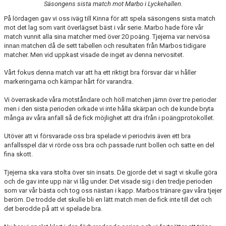
Säsongens sista match mot Marbo i Lyckehallen.
DOKUMENT
På lördagen gav vi oss iväg till Kinna för att spela säsongens sista match
KONTAKT
mot det lag som varit överlägset bäst i vår serie. Marbo hade före vår
match vunnit alla sina matcher med över 20 poäng. Tjejerna var nervösa
innan matchen då de sett tabellen och resultaten från Marbos tidigare
matcher. Men vid uppkast visade de inget av denna nervositet.
Vårt fokus denna match var att ha ett riktigt bra försvar där vi håller
markeringarna och kämpar hårt för varandra.
Vi överraskade våra motståndare och höll matchen jämn över tre perioder
men i den sista perioden orkade vi inte hålla skärpan och de kunde bryta
många av våra anfall så de fick möjlighet att dra ifrån i poängprotokollet.
Utöver att vi försvarade oss bra spelade vi periodvis även ett bra
anfallsspel där vi rörde oss bra och passade runt bollen och satte en del
fina skott.
Tjejerna ska vara stolta över sin insats. De gjorde det vi sagt vi skulle göra
och de gav inte upp när vi låg under. Det visade sig i den tredje perioden
som var vår bästa och tog oss nästan i kapp. Marbos tränare gav våra tjejer
beröm. De trodde det skulle bli en lätt match men de fick inte till det och
det berodde på att vi spelade bra.