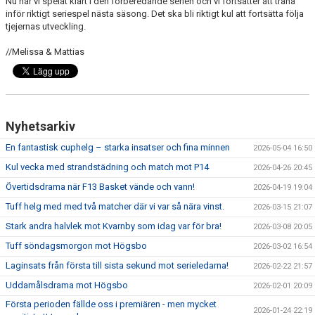
Nu har vi spelat klart i den förberedande serien och vi fortsätter att träna
inför riktigt seriespel nästa säsong. Det ska bli riktigt kul att fortsätta följa
tjejernas utveckling.
//Melissa & Mattias
Nyhetsarkiv
En fantastisk cuphelg – starka insatser och fina minnen
2026-05-04 16:50
Kul vecka med strandstädning och match mot P14
2026-04-26 20:45
Övertidsdrama när F13 Basket vände och vann!
2026-04-19 19:04
Tuff helg med med två matcher där vi var så nära vinst.
2026-03-15 21:07
Stark andra halvlek mot Kvarnby som idag var för bra!
2026-03-08 20:05
Tuff söndagsmorgon mot Högsbo
2026-03-02 16:54
Laginsats från första till sista sekund mot serieledarna!
2026-02-22 21:57
Uddamålsdrama mot Högsbo
2026-02-01 20:09
Första perioden fällde oss i premiären - men mycket
2026-01-24 22:19