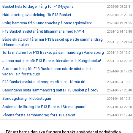
Basket hela lördagen lång för F13-tjejerna
2025-03-08 21:41
Hårt arbete gav utdelning för F13 Basket
2025-03-02 20:14
Rolig hemresa från Kungsbacka på onsdagskvällen!
2025-02-19 21:25
F13 Basket avslutar året tillsammans med F/P14
2024-12-14 16:48
Både skratt och tårar när F13 Basket spelade sammandrag
2024-12-07 21:03
i Hammarkullen
Tuffa matcher för F13 Basket på sammandrag i Vänersborg
2024-11-09 19:01
Jämna matcher när F13 Basket återvände till Kungsbacka!
2024-10-13 20:12
Storartad helg för F13 Basket som nådde nästan hela
2024-09-08 17:03
vägen i sin första cup!
F13 Basket avslutar säsongen efter sitt första år!
2024-05-04 16:11
Säsongens sista sammandrag satte F13 Basket på prov
2024-04-27 20:40
Söndagshäng i klubbstugan
2024-04-15 10:21
Spännande lördag för F13 Basket i Stenungsund!
2024-04-13 22:20
Vårens första sammandrag för F13 Basket
2024-03-17 17:44
Sammandrag i Kungsbacka, 2023-12-10
2023-12-10 17:16
Glada unga basketspelare tränar tillsammans!
För att hemsidan ska fungera korrekt använder vi nödvändiga
2023-12-02 19:53