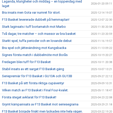
Laganda, klurigheter och middag – en toppendag med
2026-01-20 09:11
laget
Bra insats men Gota var numret för stort.
2025-12-14 19:07
F13 Basket levererade dubbelt på hemmaplan!
2025-12-07 22:30
Stark laginsats i tuff bortamatch mot Marbo
2025-11-30 20:58
Två dagar, tre matcher – och massor av bra basket
2025-11-23 20:59
Starkt spel, tuffa perioder och en lovande debut
2025-11-16 19:57
Bra spel och jättevändning mot Kungsbacka
2025-11-13 09:22
Signes första match i dubbelmöte mot Borås
2025-10-19 20:27
Fredagen blev tuff för F13 Basket
2025-10-11 20:38
Stabil insats av ett sargat F13 Basket-gäng
2025-10-07 13:21
Seriepremiär för F13 Basket i GU13A och GU13B
2025-09-27 22:12
F13 Basket på sitt första riktiga cupäventyr
2025-09-09 10:31
Vilken match av F13 Basket i Final Four-kvalet.
2025-05-11 18:47
Första steget avklarat för F13 Basket!
2025-04-23 22:08
Grymt kämpainsats av F13 Basket mot seriesegrarna
2025-03-29 21:18
F13 Basket började friskt men lyckades inte hela vägen.
2025-03-22 19:20