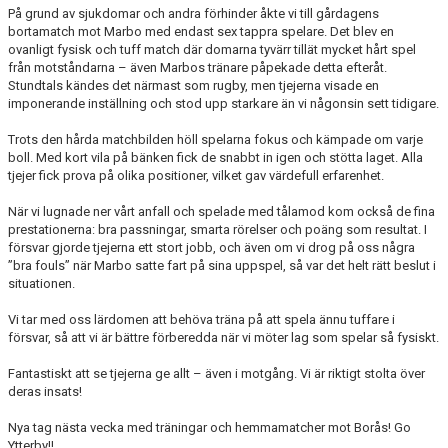
DOKUMENT
På grund av sjukdomar och andra förhinder åkte vi till gårdagens
bortamatch mot Marbo med endast sex tappra spelare. Det blev en
ovanligt fysisk och tuff match där domarna tyvärr tillät mycket hårt spel
KONTAKT
från motståndarna – även Marbos tränare påpekade detta efteråt.
Stundtals kändes det närmast som rugby, men tjejerna visade en
imponerande inställning och stod upp starkare än vi någonsin sett tidigare.
Trots den hårda matchbilden höll spelarna fokus och kämpade om varje
boll. Med kort vila på bänken fick de snabbt in igen och stötta laget. Alla
tjejer fick prova på olika positioner, vilket gav värdefull erfarenhet.
När vi lugnade ner vårt anfall och spelade med tålamod kom också de fina
prestationerna: bra passningar, smarta rörelser och poäng som resultat. I
försvar gjorde tjejerna ett stort jobb, och även om vi drog på oss några
”bra fouls” när Marbo satte fart på sina uppspel, så var det helt rätt beslut i
situationen.
Vi tar med oss lärdomen att behöva träna på att spela ännu tuffare i
försvar, så att vi är bättre förberedda när vi möter lag som spelar så fysiskt.
Fantastiskt att se tjejerna ge allt – även i motgång. Vi är riktigt stolta över
deras insats!
Nya tag nästa vecka med träningar och hemmamatcher mot Borås! Go
Ytterby!!