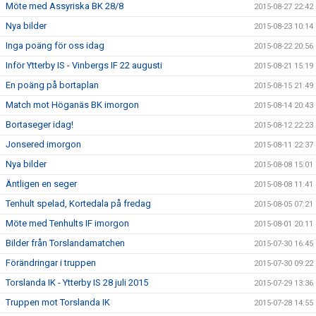
Möte med Assyriska BK 28/8
2015-08-27 22:42
Nya bilder
2015-08-23 10:14
Inga poäng för oss idag
2015-08-22 20:56
Inför Ytterby IS - Vinbergs IF 22 augusti
2015-08-21 15:19
En poäng på bortaplan
2015-08-15 21:49
Match mot Höganäs BK imorgon
2015-08-14 20:43
Bortaseger idag!
2015-08-12 22:23
Jonsered imorgon
2015-08-11 22:37
Nya bilder
2015-08-08 15:01
Äntligen en seger
2015-08-08 11:41
Tenhult spelad, Kortedala på fredag
2015-08-05 07:21
Möte med Tenhults IF imorgon
2015-08-01 20:11
Bilder från Torslandamatchen
2015-07-30 16:45
Förändringar i truppen
2015-07-30 09:22
Torslanda IK - Ytterby IS 28 juli 2015
2015-07-29 13:36
Truppen mot Torslanda IK
2015-07-28 14:55