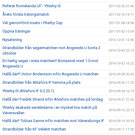
Referat Romelanda UF - Ytterby IS
2017-02-20 21:46
Årets första träningsmatch
2017-02-10 14:17
Väl genomförd insats i Ytterby Cup
2017-01-08 18:58
Öppna träningar
2017-01-02 15:59
Nysatsning
2016-12-01 12:36
Strandbilder från segermatchen mot Angereds U borta 2
2016-10-03 22:13
oktober
En härlig seger i sista matchen!! Bortavinst med 1-0 mot
2016-10-02 16:22
Angereds U
Hallå där!!! Victor Andersson inför Angereds U matchen
2016-09-28 20:43
Strandbilder från Ahlafors IF hemma på plats
2016-09-25 17:22
Ytterby IS-Ahlafors IF 0-2 (0-1)
2016-09-24 16:19
Hallå där! Fredrik Strand inför Ahlafors matchen på lördag
2016-09-21 21:55
Ytterby skakade serieledarna i en mycket bra match på
2016-09-16 22:12
Vänersvallen
Hallå där!! Tobias Sanne inför matchen mot Vänersborgs IF
2016-09-14 20:53
Strandbilder från KF Velebit matchen
2016-09-11 17:30