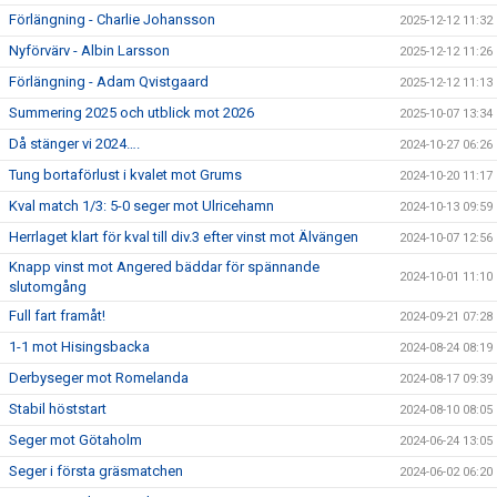
Förlängning - Charlie Johansson
2025-12-12 11:32
Nyförvärv - Albin Larsson
2025-12-12 11:26
Förlängning - Adam Qvistgaard
2025-12-12 11:13
Summering 2025 och utblick mot 2026
2025-10-07 13:34
Då stänger vi 2024….
2024-10-27 06:26
Tung bortaförlust i kvalet mot Grums
2024-10-20 11:17
Kval match 1/3: 5-0 seger mot Ulricehamn
2024-10-13 09:59
Herrlaget klart för kval till div.3 efter vinst mot Älvängen
2024-10-07 12:56
Knapp vinst mot Angered bäddar för spännande
2024-10-01 11:10
slutomgång
Full fart framåt!
2024-09-21 07:28
1-1 mot Hisingsbacka
2024-08-24 08:19
Derbyseger mot Romelanda
2024-08-17 09:39
Stabil höststart
2024-08-10 08:05
Seger mot Götaholm
2024-06-24 13:05
Seger i första gräsmatchen
2024-06-02 06:20