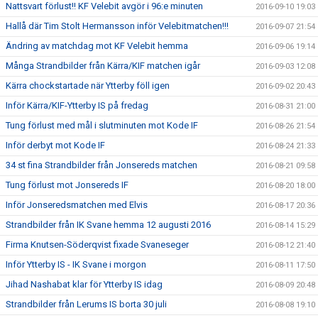
Nattsvart förlust!! KF Velebit avgör i 96:e minuten
2016-09-10 19:03
Hallå där Tim Stolt Hermansson inför Velebitmatchen!!!
2016-09-07 21:54
Ändring av matchdag mot KF Velebit hemma
2016-09-06 19:14
Många Strandbilder från Kärra/KIF matchen igår
2016-09-03 12:08
Kärra chockstartade när Ytterby föll igen
2016-09-02 20:43
Inför Kärra/KIF-Ytterby IS på fredag
2016-08-31 21:00
Tung förlust med mål i slutminuten mot Kode IF
2016-08-26 21:54
Inför derbyt mot Kode IF
2016-08-24 21:33
34 st fina Strandbilder från Jonsereds matchen
2016-08-21 09:58
Tung förlust mot Jonsereds IF
2016-08-20 18:00
Inför Jonseredsmatchen med Elvis
2016-08-17 20:36
Strandbilder från IK Svane hemma 12 augusti 2016
2016-08-14 15:29
Firma Knutsen-Söderqvist fixade Svaneseger
2016-08-12 21:40
Inför Ytterby IS - IK Svane i morgon
2016-08-11 17:50
Jihad Nashabat klar för Ytterby IS idag
2016-08-09 20:48
Strandbilder från Lerums IS borta 30 juli
2016-08-08 19:10