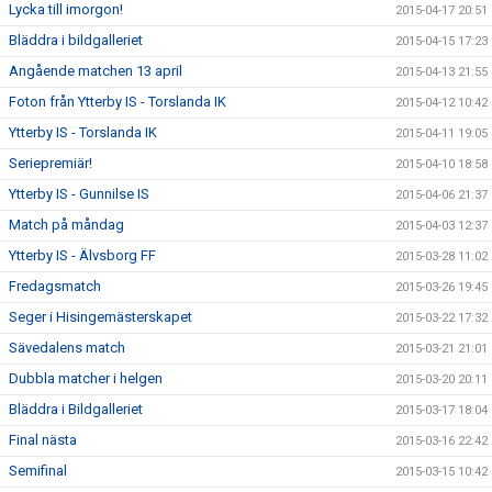
Lycka till imorgon!
2015-04-17 20:51
Bläddra i bildgalleriet
2015-04-15 17:23
Angående matchen 13 april
2015-04-13 21:55
Foton från Ytterby IS - Torslanda IK
2015-04-12 10:42
Ytterby IS - Torslanda IK
2015-04-11 19:05
Seriepremiär!
2015-04-10 18:58
Ytterby IS - Gunnilse IS
2015-04-06 21:37
Match på måndag
2015-04-03 12:37
Ytterby IS - Älvsborg FF
2015-03-28 11:02
Fredagsmatch
2015-03-26 19:45
Seger i Hisingemästerskapet
2015-03-22 17:32
Sävedalens match
2015-03-21 21:01
Dubbla matcher i helgen
2015-03-20 20:11
Bläddra i Bildgalleriet
2015-03-17 18:04
Final nästa
2015-03-16 22:42
Semifinal
2015-03-15 10:42