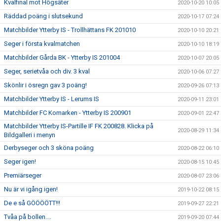
Kvalfinal mot Högsäter
2020-10-20 10:05
Räddad poäng i slutsekund
2020-10-17 07:24
Matchbilder Ytterby IS - Trollhättans FK 201010
2020-10-10 20:21
Seger i första kvalmatchen
2020-10-10 18:19
Matchbilder Gårda BK - Ytterby IS 201004
2020-10-07 20:05
Seger, serietvåa och div. 3 kval
2020-10-06 07:27
Skönlir i ösregn gav 3 poäng!
2020-09-26 07:13
Matchbilder Ytterby IS - Lerums IS
2020-09-11 23:01
Matchbilder FC Komarken - Ytterby IS 200901
2020-09-01 22:47
Matchbilder Ytterby IS-Partille IF FK 200828. Klicka på
2020-08-29 11:34
Bildgalleri i menyn
Derbyseger och 3 sköna poäng
2020-08-22 06:10
Seger igen!
2020-08-15 10:45
Premiärseger
2020-08-07 23:06
Nu är vi igång igen!
2019-10-22 08:15
De e så GÖÖÖÖTT!!!
2019-09-27 22:21
Tvåa på bollen....
2019-09-20 07:44