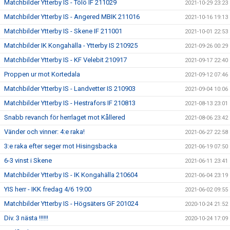
Matchbilder Ytterby IS - Tölö IF 211029
2021-10-29 23:23
Matchbilder Ytterby IS - Angered MBIK 211016
2021-10-16 19:13
Matchbilder Ytterby IS - Skene IF 211001
2021-10-01 22:53
Matchbilder IK Kongahälla - Ytterby IS 210925
2021-09-26 00:29
Matchbilder Ytterby IS - KF Velebit 210917
2021-09-17 22:40
Proppen ur mot Kortedala
2021-09-12 07:46
Matchbilder Ytterby IS - Landvetter IS 210903
2021-09-04 10:06
Matchbilder Ytterby IS - Hestrafors IF 210813
2021-08-13 23:01
Snabb revanch för herrlaget mot Kållered
2021-08-06 23:42
Vänder och vinner: 4:e raka!
2021-06-27 22:58
3:e raka efter seger mot Hisingsbacka
2021-06-19 07:50
6-3 vinst i Skene
2021-06-11 23:41
Matchbilder Ytterby IS - IK Kongahälla 210604
2021-06-04 23:19
YIS herr - IKK fredag 4/6 19:00
2021-06-02 09:55
Matchbilder Ytterby IS - Högsäters GF 201024
2020-10-24 21:52
Div. 3 nästa !!!!!!
2020-10-24 17:09