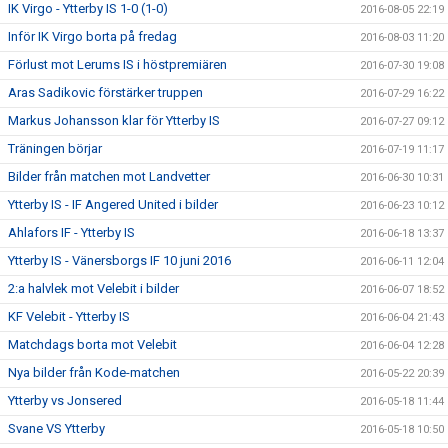
IK Virgo - Ytterby IS 1-0 (1-0)
2016-08-05 22:19
Inför IK Virgo borta på fredag
2016-08-03 11:20
Förlust mot Lerums IS i höstpremiären
2016-07-30 19:08
Aras Sadikovic förstärker truppen
2016-07-29 16:22
Markus Johansson klar för Ytterby IS
2016-07-27 09:12
Träningen börjar
2016-07-19 11:17
Bilder från matchen mot Landvetter
2016-06-30 10:31
Ytterby IS - IF Angered United i bilder
2016-06-23 10:12
Ahlafors IF - Ytterby IS
2016-06-18 13:37
Ytterby IS - Vänersborgs IF 10 juni 2016
2016-06-11 12:04
2:a halvlek mot Velebit i bilder
2016-06-07 18:52
KF Velebit - Ytterby IS
2016-06-04 21:43
Matchdags borta mot Velebit
2016-06-04 12:28
Nya bilder från Kode-matchen
2016-05-22 20:39
Ytterby vs Jonsered
2016-05-18 11:44
Svane VS Ytterby
2016-05-18 10:50