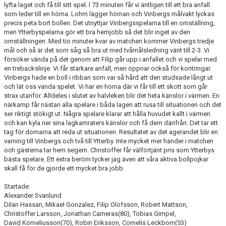
lyfta laget och få till sitt spel. I 73 minuten får vi äntligen till ett bra anfall
som leder till en hörna. Lohm lägger hörnan och Vinbergs målvakt lyckas
precis peta bort bollen. Det utnyttjar Vinbergsspelarna till en omställning,
men Ytterbyspelarna gör ett bra hemjobb så det blir inget av den
omställningen. Med tio minuter kvar av matchen kommer Vinbergs tredje
mål och så är det som såg så bra ut med tvåmålsledning vänt till 2-3. Vi
försöker vända på det genom att Filip går upp i anfallet och vi spelar med
en trebackslinje. Vi får starkare anfall, men öppnar också för kontringar.
Vinbergs hade en boll i ribban som var så hård att den studsade långt ut
och lät oss vända spelet. Vi har en hörna där vi får till ett skott som går
strax utanför. Alldeles i slutet av halvleken blir det heta känslor i värmen. En
närkamp får nästan alla spelare i båda lagen att rusa till situationen och det
ser riktigt stökigt ut. Några spelare klarar att hålla huvudet kallt i värmen
och kan kyla ner sina lagkamraters känslor och få dem därifrån. Det tar ett
tag för domarna att reda ut situationen. Resultatet av det agerandet blir en
varning till Vinbergs och två till Ytterby. Inte mycket mer händer i matchen
och gästerna tar hem segern. Christoffer får välförtjänt pris som Ytterbys
bästa spelare. Ett extra beröm tycker jag även att våra aktiva bollpojkar
skall få för de gjorde ett mycket bra jobb.
Startade:
Alexander Svanlund
Dilan Hassan, Mikael Gonzalez, Filip Olofsson, Robert Mattson,
Christoffer Larsson, Jonathan Cameras(80), Tobias Gimpel,
David Korneliusson(70), Robin Eriksson, Cornelis Leckborn(53)