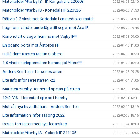
Matchbilder Ytterby IS - IK Kongahälla 220603
2022-06-05 22:10
Matchbilder Ytterby IS - Kortedala IF 220526
2022-05-26 21:33
Rättvis 3-2 vinst mot Kortedala i en medioker match
2022-05-26 20:00
Lagmoral vänder underläge till seger mot Åsa IF
2022-05-22 09:45
Kanonstart o seger hemma mot Vejby IF!!!
2022-05-08 09:00
En poäng borta mot Åstorps FF
2022-04-16 11:00
Hallå där!!! Kapten Martin Sjöberg
2022-04-13 10:30
1-0 vinst i seriepremiären hemma på Yttern!!!!
2022-04-09 10:20
Anders Senften inför seriestarten
2022-04-06 09:28
Lite info inför seriestarten -22
2022-04-04 21:06
Matchen Ytterby-Jonsered spelas på Yttern
2022-02-16 08:44
12/2: YIS - Herrestad spelas i Kareby
2022-02-11 13:41
Möt vår nya huvudtränare - Anders Senften
2022-02-10 13:19
Lite information inför säsong 2022
2022-02-08 18:16
Resan fortsätter med nytt ledarskap
2021-11-24 18:00
Matchbilder Ytterby IS - Öckerö IF 211105
2021-11-06 00:05