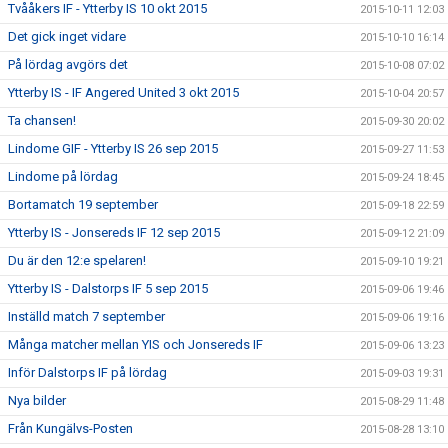
Tvååkers IF - Ytterby IS 10 okt 2015
2015-10-11 12:03
Det gick inget vidare
2015-10-10 16:14
På lördag avgörs det
2015-10-08 07:02
Ytterby IS - IF Angered United 3 okt 2015
2015-10-04 20:57
Ta chansen!
2015-09-30 20:02
Lindome GIF - Ytterby IS 26 sep 2015
2015-09-27 11:53
Lindome på lördag
2015-09-24 18:45
Bortamatch 19 september
2015-09-18 22:59
Ytterby IS - Jonsereds IF 12 sep 2015
2015-09-12 21:09
Du är den 12:e spelaren!
2015-09-10 19:21
Ytterby IS - Dalstorps IF 5 sep 2015
2015-09-06 19:46
Inställd match 7 september
2015-09-06 19:16
Många matcher mellan YIS och Jonsereds IF
2015-09-06 13:23
Inför Dalstorps IF på lördag
2015-09-03 19:31
Nya bilder
2015-08-29 11:48
Från Kungälvs-Posten
2015-08-28 13:10