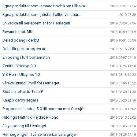
Egna produkter som lämnade och kom tillbaka...
2019-03-31 07:16
Egna produkter som (nästan) alltid varit här...
2019-03-30
En vecka till seriepremiär för Herrlaget!
2019-03-29 09:36
Revanch mot ÄIK!
2018-10-09 00:09
Delad poäng i derbyt
2018-10-01 08:30
Och där gick proppen ur...
2018-09-16 21:41
En poäng i tuff bortamatch
2018-09-07 07:18
Zenith - Ytterby: 3-3
2018-08-24 14:20
YIS Herr - Utbynäs 1-2
2018-08-18 10:23
våravslutning i moll för Herrlaget
2018-07-06 13:22
Ridå ner efter tuff start!
2018-05-30 21:33
Knapp derby seger !
2018-05-25 21:50
Proppen ut i andra, 5-0 till herrarna mot Öjersjö!
2018-05-18 13:02
Hildings Hattrick Hejdade Hönö
2018-05-13 06:02
3 nya poäng till Herrlaget
2018-05-05 07:10
Herrseger igen: Två sena verkar vara grejen
2018-04-28 07:10