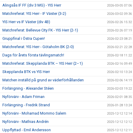
Alingsås IF FF (div 3 MG) - YIS Herr
2026-03-05 07:06
Matchreferat: YIS Herr - IF Väster (3-2)
2026-03-02 09:36
YIS Herr vs IF Väster (div 4B)
2026-02-26 15:32
Matchreferat: Bellevue City FK - YIS Herr (2-1)
2026-02-26 07:19
Gruppfinal i Östra Cupen!
2026-02-23 08:21
Matchreferat: YIS Herr - Götaholm BK (2-0)
2026-02-21 22:28
Dags för årets första tävlingsmatch!
2026-02-18 11:22
Matchreferat: Skepplanda BTK – YIS Herr (2–1)
2026-02-16 09:49
Skepplanda BTK vs YIS Herr
2026-02-10 13:24
Matchen inställd på grund av väderförhållanden
2026-02-06 14:19
Förlängning - Alexander Stéen
2026-02-03 19:22
Nyförvärv - Adam Friman
2026-02-01 08:35
Förlängning - Fredrik Strand
2026-01-28 13:24
Nyförvärv - Mohamad Mommo Salem
2025-12-12 12:14
Nyförvärv - Mathias Andrén
2025-12-12 12:12
Uppflyttad - Emil Andersson
2025-12-12 12:11