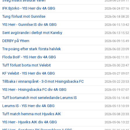
Svag insats avslutar våren
2026-06-29 09:11
IFK Björkö - YIS Herr div 4A GBG
2026-06-24 07:16
Tung förlust mot Gunnilse
2026-06-18 08:20
YIS Herr - Gunnilse IS div 4A GBG
2026-06-15 13:42
Sent avgörande i derbyt mot Kareby
2026-06-13 15:52
DERBY på Yttern
2026-06-09 15:49
Tre poäng efter stark första halvlek
2026-06-03 23:09
Floda BoIF - YIS Herr div 4A GBG
2026-06-02 11:51
Tuff förlust borta mot Velebit
2026-05-30 23:47
KF Velebit - YIS Herr div 4A GBG
2026-05-27 09:07
Tillbaka i vinnarspåret - 3-0 mot Hisingsbacka FC
2026-05-22 23:53
YIS Herr - Hisingsbacka FC div 4A GBG
2026-05-19 07:07
Tuff bortamatch mot serieledande Lerums IS
2026-05-16 14:40
Lerums IS - YIS Herr div 4A GBG
2026-05-13 10:59
Tuff match hemma mot Hjuviks AIK
2026-05-08 23:33
YIS Herr - Hjuviks AIK div 4A GBG
2026-05-06 13:22