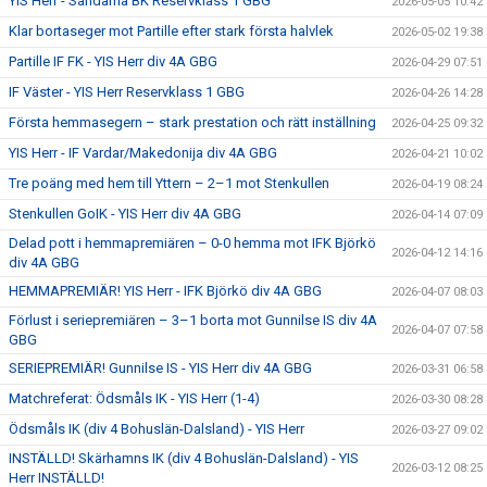
YIS Herr - Sandarna BK Reservklass 1 GBG
2026-05-05 10:42
Klar bortaseger mot Partille efter stark första halvlek
2026-05-02 19:38
Partille IF FK - YIS Herr div 4A GBG
2026-04-29 07:51
IF Väster - YIS Herr Reservklass 1 GBG
2026-04-26 14:28
Första hemmasegern – stark prestation och rätt inställning
2026-04-25 09:32
YIS Herr - IF Vardar/Makedonija div 4A GBG
2026-04-21 10:02
Tre poäng med hem till Yttern – 2–1 mot Stenkullen
2026-04-19 08:24
Stenkullen GoIK - YIS Herr div 4A GBG
2026-04-14 07:09
Delad pott i hemmapremiären – 0-0 hemma mot IFK Björkö
2026-04-12 14:16
div 4A GBG
HEMMAPREMIÄR! YIS Herr - IFK Björkö div 4A GBG
2026-04-07 08:03
Förlust i seriepremiären – 3–1 borta mot Gunnilse IS div 4A
2026-04-07 07:58
GBG
SERIEPREMIÄR! Gunnilse IS - YIS Herr div 4A GBG
2026-03-31 06:58
Matchreferat: Ödsmåls IK - YIS Herr (1-4)
2026-03-30 08:28
Ödsmåls IK (div 4 Bohuslän-Dalsland) - YIS Herr
2026-03-27 09:02
INSTÄLLD! Skärhamns IK (div 4 Bohuslän-Dalsland) - YIS
2026-03-12 08:25
Herr INSTÄLLD!