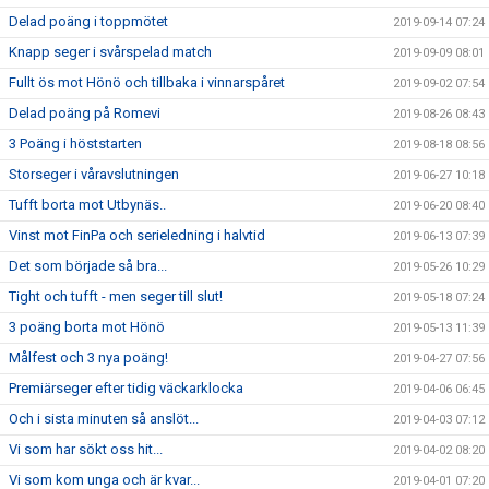
Delad poäng i toppmötet
2019-09-14 07:24
Knapp seger i svårspelad match
2019-09-09 08:01
Fullt ös mot Hönö och tillbaka i vinnarspåret
2019-09-02 07:54
Delad poäng på Romevi
2019-08-26 08:43
3 Poäng i höststarten
2019-08-18 08:56
Storseger i våravslutningen
2019-06-27 10:18
Tufft borta mot Utbynäs..
2019-06-20 08:40
Vinst mot FinPa och serieledning i halvtid
2019-06-13 07:39
Det som började så bra...
2019-05-26 10:29
Tight och tufft - men seger till slut!
2019-05-18 07:24
3 poäng borta mot Hönö
2019-05-13 11:39
Målfest och 3 nya poäng!
2019-04-27 07:56
Premiärseger efter tidig väckarklocka
2019-04-06 06:45
Och i sista minuten så anslöt...
2019-04-03 07:12
Vi som har sökt oss hit...
2019-04-02 08:20
Vi som kom unga och är kvar...
2019-04-01 07:20