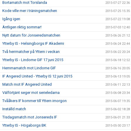
Bortamatch mot Torslanda
2015-07-27 22:36
Kode ville mer i träningsmatchen
2015-07-25 15:35
Igång igen
2015-07-22 19:08
Äntligen riktig sommar!
2015-07-03 12:40
Nytt datum för Jonseredsmatchen
2015-06-26 21:12
Ytterby IS - Helsingborgs IF Akademi
2015-06-24 22:44
Två herrmatcher på Yttern i veckan
2015-06-22 20:24
Ytterby IS - Lindome GIF 17 juni 2015
2015-06-18 12:52
Hemmamatch mot Lindome GIF
2015-06-16 20:05
IF Angered United - Ytterby IS 12 juni 2015
2015-06-13 19:05
Match mot IF Angered United
2015-06-11 22:13
Välförtjänt seger mot serieledarna
2015-06-08 23:34
Tvååkers IF kommer till Yttern imorgon
2015-06-07 19:35
Inställd match
2015-06-02 18:28
Tisdagsmatch mot Jonsereds IF
2015-06-01 21:33
Ytterby IS - Högaborgs BK
2015-05-30 23:17