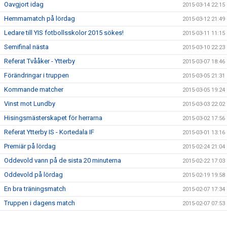
Oavgjort idag
2015-03-14 22:15
Hemmamatch på lördag
2015-03-12 21:49
Ledare till YIS fotbollsskolor 2015 sökes!
2015-03-11 11:15
Semifinal nästa
2015-03-10 22:23
Referat Tvååker - Ytterby
2015-03-07 18:46
Förändringar i truppen
2015-03-05 21:31
Kommande matcher
2015-03-05 19:24
Vinst mot Lundby
2015-03-03 22:02
Hisingsmästerskapet för herrarna
2015-03-02 17:56
Referat Ytterby IS - Kortedala IF
2015-03-01 13:16
Premiär på lördag
2015-02-24 21:04
Oddevold vann på de sista 20 minuterna
2015-02-22 17:03
Oddevold på lördag
2015-02-19 19:58
En bra träningsmatch
2015-02-07 17:34
Truppen i dagens match
2015-02-07 07:53
Lindevi IP på lördag?
2015-02-05 20:12