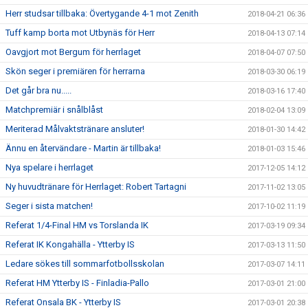
Herr studsar tillbaka: Övertygande 4-1 mot Zenith
2018-04-21 06:36
Tuff kamp borta mot Utbynäs för Herr
2018-04-13 07:14
Oavgjort mot Bergum för herrlaget
2018-04-07 07:50
Skön seger i premiären för herrarna
2018-03-30 06:19
Det går bra nu.....
2018-03-16 17:40
Matchpremiär i snålblåst
2018-02-04 13:09
Meriterad Målvaktstränare ansluter!
2018-01-30 14:42
Ännu en återvändare - Martin är tillbaka!
2018-01-03 15:46
Nya spelare i herrlaget
2017-12-05 14:12
Ny huvudtränare för Herrlaget: Robert Tartagni
2017-11-02 13:05
Seger i sista matchen!
2017-10-02 11:19
Referat 1/4-Final HM vs Torslanda IK
2017-03-19 09:34
Referat IK Kongahälla - Ytterby IS
2017-03-13 11:50
Ledare sökes till sommarfotbollsskolan
2017-03-07 14:11
Referat HM Ytterby IS - Finladia-Pallo
2017-03-01 21:00
Referat Onsala BK - Ytterby IS
2017-03-01 20:38