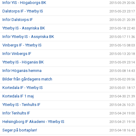
Inför YIS - Högaborgs BK
2015-05-29 20:06
Dalstorps IF - Ytterby IS
2015-05-23 23:17
Inför Dalstorps IF
2015-05-21 20:39
Ytterby IS - Assyriska BK
2015-05-18 22:40
Inför Ytterby IS - Assyriska BK
2015-05-17 11:36
Vinbergs IF - Ytterby IS
2015-05-15 08:03
Inför Vinbergs IF
2015-05-13 20:18
Ytterby IS - Höganäs BK
2015-05-09 23:14
Inför Höganäs hemma
2015-05-08 14:43
Bilder från gårdagens match
2015-05-02 09:56
Kortedala IF - Ytterby IS
2015-05-01 18:17
Kortedala IF 1 maj
2015-04-30 21:39
Ytterby IS - Tenhults IF
2015-04-26 10:21
Inför Tenhults IF
2015-04-24 19:00
Helsingborg IF Akademi - Ytterby IS
2015-04-21 19:18
Seger på bortaplan!
2015-04-18 16:42