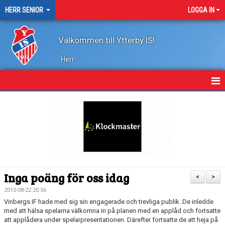
HERR SENIOR
LOGGA IN
Välkommen till Ytterby IS!
Herr
HEM
NYHETER
KALENDER
TRUPPEN
Inga poäng för oss idag
<
>
KONTAKT
2015-08-22 20:56
Vinbergs IF hade med sig sin engagerade och trevliga publik. De inledde
MARATONTABELL
med att hälsa spelarna välkomna in på planen med en applåd och fortsatte
att applådera under spelarpresentationen. Därefter fortsatte de att heja på