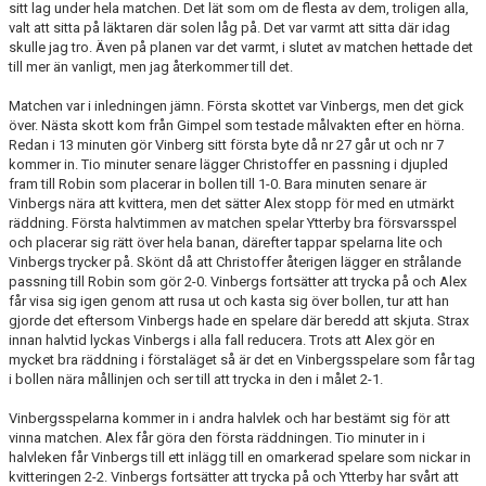
sitt lag under hela matchen. Det lät som om de flesta av dem, troligen alla,
BILDGALLERI
valt att sitta på läktaren där solen låg på. Det var varmt att sitta där idag
skulle jag tro. Även på planen var det varmt, i slutet av matchen hettade det
MATCHER
till mer än vanligt, men jag återkommer till det.
LÄNKAR
Matchen var i inledningen jämn. Första skottet var Vinbergs, men det gick
över. Nästa skott kom från Gimpel som testade målvakten efter en hörna.
Redan i 13 minuten gör Vinberg sitt första byte då nr 27 går ut och nr 7
DOKUMENT
kommer in. Tio minuter senare lägger Christoffer en passning i djupled
fram till Robin som placerar in bollen till 1-0. Bara minuten senare är
Vinbergs nära att kvittera, men det sätter Alex stopp för med en utmärkt
räddning. Första halvtimmen av matchen spelar Ytterby bra försvarsspel
och placerar sig rätt över hela banan, därefter tappar spelarna lite och
Vinbergs trycker på. Skönt då att Christoffer återigen lägger en strålande
passning till Robin som gör 2-0. Vinbergs fortsätter att trycka på och Alex
får visa sig igen genom att rusa ut och kasta sig över bollen, tur att han
gjorde det eftersom Vinbergs hade en spelare där beredd att skjuta. Strax
innan halvtid lyckas Vinbergs i alla fall reducera. Trots att Alex gör en
mycket bra räddning i förstaläget så är det en Vinbergsspelare som får tag
i bollen nära mållinjen och ser till att trycka in den i målet 2-1.
Vinbergsspelarna kommer in i andra halvlek och har bestämt sig för att
vinna matchen. Alex får göra den första räddningen. Tio minuter in i
halvleken får Vinbergs till ett inlägg till en omarkerad spelare som nickar in
kvitteringen 2-2. Vinbergs fortsätter att trycka på och Ytterby har svårt att