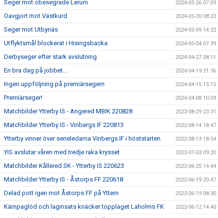
Seger mot obesegrade Lerum
2024-05-26 07:03
Oavgjort mot Västkurd
2024-05-20 08:22
Seger mot Utbynäs
2024-05-09 14:22
Utflyktsmål blockerat i Hisingsbacka
2024-05-04 07:39
Derbyseger efter stark avslutning
2024-04-27 08:11
En bra dag på jobbet…
2024-04-19 21:36
Ingen uppföljning på premiärsegern
2024-04-15 15:15
Premiärseger!
2024-04-08 10:09
Matchbilder Ytterby IS - Angered MBIK 220828
2022-08-29 23:31
Matchbilder Ytterby IS - Vinbergs IF 220813
2022-08-14 18:47
Ytterby vinner över serieledarna Vinbergs IF i höststarten
2022-08-13 18:54
YIS avslutar våren med tredje raka krysset
2022-07-03 09:20
Matchbilder Kållered SK - Ytterby IS 220623
2022-06-25 14:44
Matchbilder Ytterby IS - Åstorps FF 220618
2022-06-19 20:47
Delad pott igen mot Åstorps FF på Yttern
2022-06-19 08:30
Kämpaglöd och laginsats knäcker topplaget Laholms FK
2022-06-12 14:40