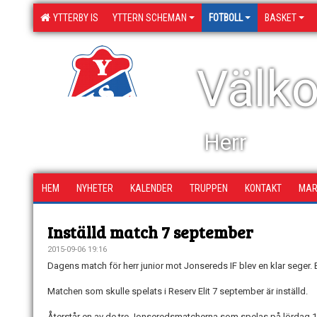
YTTERBY IS
YTTERN SCHEMAN
FOTBOLL
BASKET
Välko
Herr
HEM
NYHETER
KALENDER
TRUPPEN
KONTAKT
MAR
Inställd match 7 september
2015-09-06 19:16
Dagens match för herr junior mot Jonsereds IF blev en klar seger. 
Matchen som skulle spelats i Reserv Elit 7 september är inställd.
Återstår en av de tre Jonseredsmatcherna som spelas på lördag 