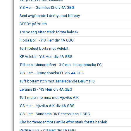
YIS Herr - Gunnilse IS div 4A GBG
Sent avgörande i derbyt mot Kareby
DERBY på Yttern
Tre poäng efter stark första halvlek
Floda BoIF - YIS Herr div 4A GBG
Tuff förlust borta mot Velebit
KF Velebit - YIS Herr div 4A GBG
Tillbaka i vinnarspåret - 3-0 mot Hisingsbacka FC
YIS Herr - Hisingsbacka FC div 4A GBG
Tuff bortamatch mot serieledande Lerums IS
Lerums IS - YIS Herr div 4A GBG
Tuff match hemma mot Hjuviks AIK
YIS Herr - Hjuviks AIK div 4A GBG
YIS Herr - Sandarna BK Reservklass 1 GBG
Klar bortaseger mot Partille efter stark första halvlek
Partille IF FK - YIS Herr div 4A GBG