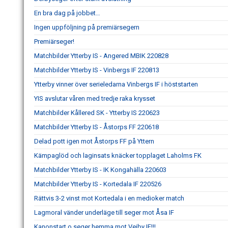
En bra dag på jobbet…
Ingen uppföljning på premiärsegern
Premiärseger!
Matchbilder Ytterby IS - Angered MBIK 220828
Matchbilder Ytterby IS - Vinbergs IF 220813
Ytterby vinner över serieledarna Vinbergs IF i höststarten
YIS avslutar våren med tredje raka krysset
Matchbilder Kållered SK - Ytterby IS 220623
Matchbilder Ytterby IS - Åstorps FF 220618
Delad pott igen mot Åstorps FF på Yttern
Kämpaglöd och laginsats knäcker topplaget Laholms FK
Matchbilder Ytterby IS - IK Kongahälla 220603
Matchbilder Ytterby IS - Kortedala IF 220526
Rättvis 3-2 vinst mot Kortedala i en medioker match
Lagmoral vänder underläge till seger mot Åsa IF
Kanonstart o seger hemma mot Vejby IF!!!