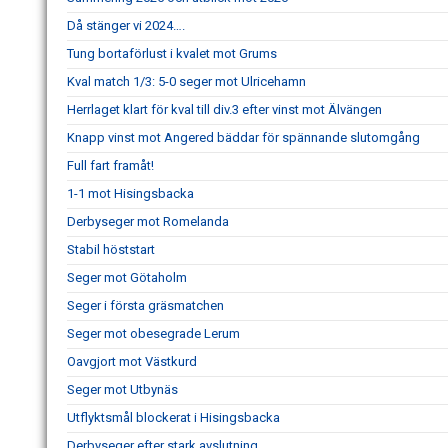
Då stänger vi 2024….
Tung bortaförlust i kvalet mot Grums
Kval match 1/3: 5-0 seger mot Ulricehamn
Herrlaget klart för kval till div.3 efter vinst mot Älvängen
Knapp vinst mot Angered bäddar för spännande slutomgång
Full fart framåt!
1-1 mot Hisingsbacka
Derbyseger mot Romelanda
Stabil höststart
Seger mot Götaholm
Seger i första gräsmatchen
Seger mot obesegrade Lerum
Oavgjort mot Västkurd
Seger mot Utbynäs
Utflyktsmål blockerat i Hisingsbacka
Derbyseger efter stark avslutning