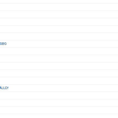
A GBG
TÄLLD!