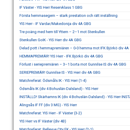
IF Väster - YIS Herr Reservklass 1 GBG
Första hemmasegern – stark prestation och rätt inställning
YIS Herr - IF Vardar/Makedonija div 4A GBG
Tre poäng med hem till Yttern – 2–1 mot Stenkullen
Stenkullen GoIK - YIS Herr div 4A GBG
Delad pott i hemmapremiären – 0-0 hemma mot IFK Björkö div 4
HEMMAPREMIÄR! YIS Herr - IFK Björkö div 4A GBG
Förlust i seriepremiären – 3–1 borta mot Gunnilse IS div 4A GBG
SERIEPREMIÄR! Gunnilse IS - YIS Herr div 4A GBG
Matchreferat: Ödsmåls IK - YIS Herr (1-4)
Ödsmåls IK (div 4 Bohuslän-Dalsland) - YIS Herr
INSTÄLLD! Skärhamns IK (div 4 Bohuslän-Dalsland) - YIS Herr INS
Alingsås IF FF (div 3 MG) - YIS Herr
Matchreferat: YIS Herr - IF Väster (3-2)
YIS Herr vs IF Väster (div 4B)
Matchreferat: Bellevue City FK - YIS Herr (2-1)