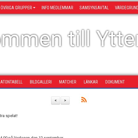
ÖVRIGA GRUPPER
INFO MEDLEMMAR
SAMSYNSAVTAL
VÄRDEGRUN
mmen till Ytter
ATONTABELL
BILDGALLERI
MATCHER
LÄNKAR
DOKUMENT
<
>
Bra spelat!
14.00 på lördagen den 12 september.