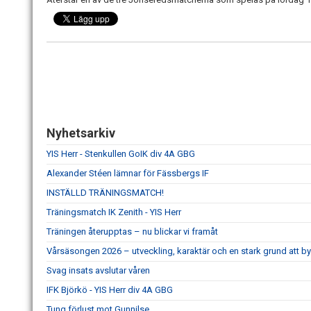
Nyhetsarkiv
YIS Herr - Stenkullen GoIK div 4A GBG
Alexander Stéen lämnar för Fässbergs IF
INSTÄLLD TRÄNINGSMATCH!
Träningsmatch IK Zenith - YIS Herr
Träningen återupptas – nu blickar vi framåt
Vårsäsongen 2026 – utveckling, karaktär och en stark grund att b
Svag insats avslutar våren
IFK Björkö - YIS Herr div 4A GBG
Tung förlust mot Gunnilse