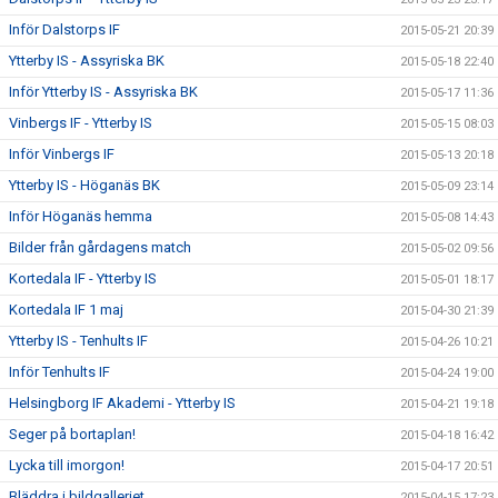
Inför Dalstorps IF
2015-05-21 20:39
Ytterby IS - Assyriska BK
2015-05-18 22:40
Inför Ytterby IS - Assyriska BK
2015-05-17 11:36
Vinbergs IF - Ytterby IS
2015-05-15 08:03
Inför Vinbergs IF
2015-05-13 20:18
Ytterby IS - Höganäs BK
2015-05-09 23:14
Inför Höganäs hemma
2015-05-08 14:43
Bilder från gårdagens match
2015-05-02 09:56
Kortedala IF - Ytterby IS
2015-05-01 18:17
Kortedala IF 1 maj
2015-04-30 21:39
Ytterby IS - Tenhults IF
2015-04-26 10:21
Inför Tenhults IF
2015-04-24 19:00
Helsingborg IF Akademi - Ytterby IS
2015-04-21 19:18
Seger på bortaplan!
2015-04-18 16:42
Lycka till imorgon!
2015-04-17 20:51
Bläddra i bildgalleriet
2015-04-15 17:23