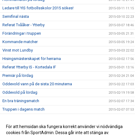
Ledare till YIS fotbollsskolor 2015 sökes!
2015-03-11 11:15
Semifinal nästa
2015-03-10 22:23
Referat Tvååker - Ytterby
2015-03-07 18:46
Förändringar i truppen
2015-03-05 21:31
Kommande matcher
2015-03-05 19:24
Vinst mot Lundby
2015-03-03 22:02
Hisingsmästerskapet för herrarna
2015-03-02 17:56
Referat Ytterby IS - Kortedala IF
2015-03-01 13:16
Premiär på lördag
2015-02-24 21:04
Oddevold vann på de sista 20 minuterna
2015-02-22 17:03
Oddevold på lördag
2015-02-19 19:58
En bra träningsmatch
2015-02-07 17:34
Truppen i dagens match
2015-02-07 07:53
Lindevi IP på lördag?
2015-02-05 20:12
Försäsongsträning
För att hemsidan ska fungera korrekt använder vi nödvändiga
2015-01-29 20:18
cookies från SportAdmin. Dessa går inte att stänga av.
Boka lördagar framöver
2015-01-25 18:28