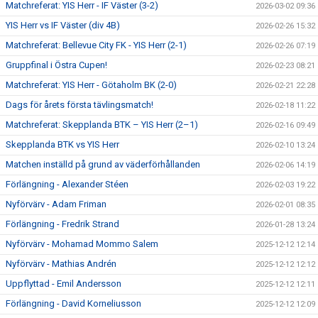
Matchreferat: YIS Herr - IF Väster (3-2)
2026-03-02 09:36
YIS Herr vs IF Väster (div 4B)
2026-02-26 15:32
Matchreferat: Bellevue City FK - YIS Herr (2-1)
2026-02-26 07:19
Gruppfinal i Östra Cupen!
2026-02-23 08:21
Matchreferat: YIS Herr - Götaholm BK (2-0)
2026-02-21 22:28
Dags för årets första tävlingsmatch!
2026-02-18 11:22
Matchreferat: Skepplanda BTK – YIS Herr (2–1)
2026-02-16 09:49
Skepplanda BTK vs YIS Herr
2026-02-10 13:24
Matchen inställd på grund av väderförhållanden
2026-02-06 14:19
Förlängning - Alexander Stéen
2026-02-03 19:22
Nyförvärv - Adam Friman
2026-02-01 08:35
Förlängning - Fredrik Strand
2026-01-28 13:24
Nyförvärv - Mohamad Mommo Salem
2025-12-12 12:14
Nyförvärv - Mathias Andrén
2025-12-12 12:12
Uppflyttad - Emil Andersson
2025-12-12 12:11
Förlängning - David Korneliusson
2025-12-12 12:09