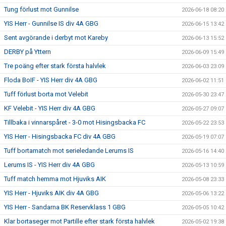
Tung förlust mot Gunnilse
2026-06-18 08:20
YIS Herr - Gunnilse IS div 4A GBG
2026-06-15 13:42
Sent avgörande i derbyt mot Kareby
2026-06-13 15:52
DERBY på Yttern
2026-06-09 15:49
Tre poäng efter stark första halvlek
2026-06-03 23:09
Floda BoIF - YIS Herr div 4A GBG
2026-06-02 11:51
Tuff förlust borta mot Velebit
2026-05-30 23:47
KF Velebit - YIS Herr div 4A GBG
2026-05-27 09:07
Tillbaka i vinnarspåret - 3-0 mot Hisingsbacka FC
2026-05-22 23:53
YIS Herr - Hisingsbacka FC div 4A GBG
2026-05-19 07:07
Tuff bortamatch mot serieledande Lerums IS
2026-05-16 14:40
Lerums IS - YIS Herr div 4A GBG
2026-05-13 10:59
Tuff match hemma mot Hjuviks AIK
2026-05-08 23:33
YIS Herr - Hjuviks AIK div 4A GBG
2026-05-06 13:22
YIS Herr - Sandarna BK Reservklass 1 GBG
2026-05-05 10:42
Klar bortaseger mot Partille efter stark första halvlek
2026-05-02 19:38