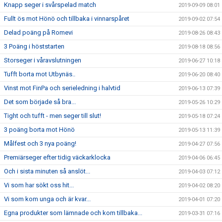
Knapp seger i svårspelad match
2019-09-09 08:01
Fullt ös mot Hönö och tillbaka i vinnarspåret
2019-09-02 07:54
Delad poäng på Romevi
2019-08-26 08:43
3 Poäng i höststarten
2019-08-18 08:56
Storseger i våravslutningen
2019-06-27 10:18
Tufft borta mot Utbynäs..
2019-06-20 08:40
Vinst mot FinPa och serieledning i halvtid
2019-06-13 07:39
Det som började så bra...
2019-05-26 10:29
Tight och tufft - men seger till slut!
2019-05-18 07:24
3 poäng borta mot Hönö
2019-05-13 11:39
Målfest och 3 nya poäng!
2019-04-27 07:56
Premiärseger efter tidig väckarklocka
2019-04-06 06:45
Och i sista minuten så anslöt...
2019-04-03 07:12
Vi som har sökt oss hit...
2019-04-02 08:20
Vi som kom unga och är kvar...
2019-04-01 07:20
Egna produkter som lämnade och kom tillbaka...
2019-03-31 07:16