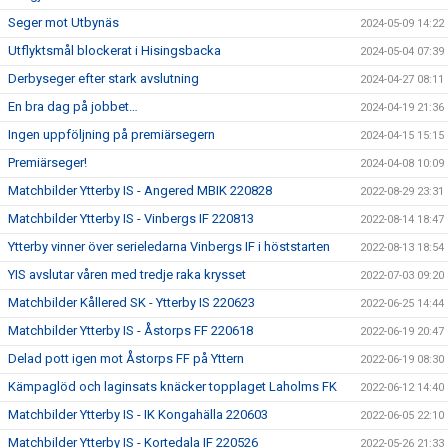
Seger mot Utbynäs
2024-05-09 14:22
Utflyktsmål blockerat i Hisingsbacka
2024-05-04 07:39
Derbyseger efter stark avslutning
2024-04-27 08:11
En bra dag på jobbet…
2024-04-19 21:36
Ingen uppföljning på premiärsegern
2024-04-15 15:15
Premiärseger!
2024-04-08 10:09
Matchbilder Ytterby IS - Angered MBIK 220828
2022-08-29 23:31
Matchbilder Ytterby IS - Vinbergs IF 220813
2022-08-14 18:47
Ytterby vinner över serieledarna Vinbergs IF i höststarten
2022-08-13 18:54
YIS avslutar våren med tredje raka krysset
2022-07-03 09:20
Matchbilder Kållered SK - Ytterby IS 220623
2022-06-25 14:44
Matchbilder Ytterby IS - Åstorps FF 220618
2022-06-19 20:47
Delad pott igen mot Åstorps FF på Yttern
2022-06-19 08:30
Kämpaglöd och laginsats knäcker topplaget Laholms FK
2022-06-12 14:40
Matchbilder Ytterby IS - IK Kongahälla 220603
2022-06-05 22:10
Matchbilder Ytterby IS - Kortedala IF 220526
2022-05-26 21:33