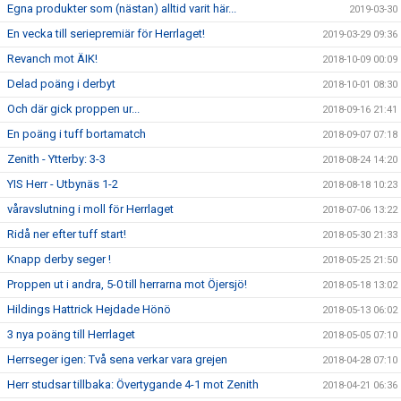
Egna produkter som (nästan) alltid varit här...
2019-03-30
En vecka till seriepremiär för Herrlaget!
2019-03-29 09:36
Revanch mot ÄIK!
2018-10-09 00:09
Delad poäng i derbyt
2018-10-01 08:30
Och där gick proppen ur...
2018-09-16 21:41
En poäng i tuff bortamatch
2018-09-07 07:18
Zenith - Ytterby: 3-3
2018-08-24 14:20
YIS Herr - Utbynäs 1-2
2018-08-18 10:23
våravslutning i moll för Herrlaget
2018-07-06 13:22
Ridå ner efter tuff start!
2018-05-30 21:33
Knapp derby seger !
2018-05-25 21:50
Proppen ut i andra, 5-0 till herrarna mot Öjersjö!
2018-05-18 13:02
Hildings Hattrick Hejdade Hönö
2018-05-13 06:02
3 nya poäng till Herrlaget
2018-05-05 07:10
Herrseger igen: Två sena verkar vara grejen
2018-04-28 07:10
Herr studsar tillbaka: Övertygande 4-1 mot Zenith
2018-04-21 06:36