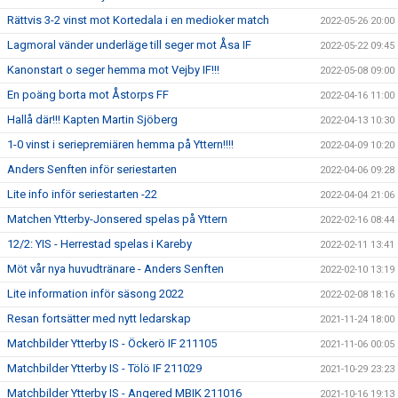
Rättvis 3-2 vinst mot Kortedala i en medioker match
2022-05-26 20:00
Lagmoral vänder underläge till seger mot Åsa IF
2022-05-22 09:45
Kanonstart o seger hemma mot Vejby IF!!!
2022-05-08 09:00
En poäng borta mot Åstorps FF
2022-04-16 11:00
Hallå där!!! Kapten Martin Sjöberg
2022-04-13 10:30
1-0 vinst i seriepremiären hemma på Yttern!!!!
2022-04-09 10:20
Anders Senften inför seriestarten
2022-04-06 09:28
Lite info inför seriestarten -22
2022-04-04 21:06
Matchen Ytterby-Jonsered spelas på Yttern
2022-02-16 08:44
12/2: YIS - Herrestad spelas i Kareby
2022-02-11 13:41
Möt vår nya huvudtränare - Anders Senften
2022-02-10 13:19
Lite information inför säsong 2022
2022-02-08 18:16
Resan fortsätter med nytt ledarskap
2021-11-24 18:00
Matchbilder Ytterby IS - Öckerö IF 211105
2021-11-06 00:05
Matchbilder Ytterby IS - Tölö IF 211029
2021-10-29 23:23
Matchbilder Ytterby IS - Angered MBIK 211016
2021-10-16 19:13