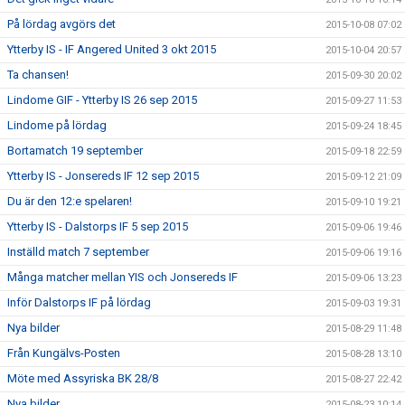
På lördag avgörs det
2015-10-08 07:02
Ytterby IS - IF Angered United 3 okt 2015
2015-10-04 20:57
Ta chansen!
2015-09-30 20:02
Lindome GIF - Ytterby IS 26 sep 2015
2015-09-27 11:53
Lindome på lördag
2015-09-24 18:45
Bortamatch 19 september
2015-09-18 22:59
Ytterby IS - Jonsereds IF 12 sep 2015
2015-09-12 21:09
Du är den 12:e spelaren!
2015-09-10 19:21
Ytterby IS - Dalstorps IF 5 sep 2015
2015-09-06 19:46
Inställd match 7 september
2015-09-06 19:16
Många matcher mellan YIS och Jonsereds IF
2015-09-06 13:23
Inför Dalstorps IF på lördag
2015-09-03 19:31
Nya bilder
2015-08-29 11:48
Från Kungälvs-Posten
2015-08-28 13:10
Möte med Assyriska BK 28/8
2015-08-27 22:42
Nya bilder
2015-08-23 10:14