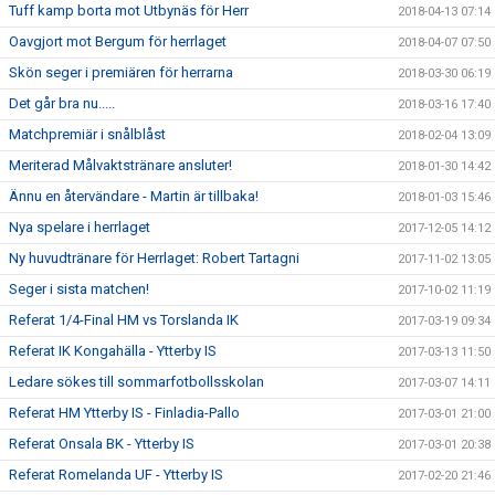
Tuff kamp borta mot Utbynäs för Herr
2018-04-13 07:14
Oavgjort mot Bergum för herrlaget
2018-04-07 07:50
Skön seger i premiären för herrarna
2018-03-30 06:19
Det går bra nu.....
2018-03-16 17:40
Matchpremiär i snålblåst
2018-02-04 13:09
Meriterad Målvaktstränare ansluter!
2018-01-30 14:42
Ännu en återvändare - Martin är tillbaka!
2018-01-03 15:46
Nya spelare i herrlaget
2017-12-05 14:12
Ny huvudtränare för Herrlaget: Robert Tartagni
2017-11-02 13:05
Seger i sista matchen!
2017-10-02 11:19
Referat 1/4-Final HM vs Torslanda IK
2017-03-19 09:34
Referat IK Kongahälla - Ytterby IS
2017-03-13 11:50
Ledare sökes till sommarfotbollsskolan
2017-03-07 14:11
Referat HM Ytterby IS - Finladia-Pallo
2017-03-01 21:00
Referat Onsala BK - Ytterby IS
2017-03-01 20:38
Referat Romelanda UF - Ytterby IS
2017-02-20 21:46