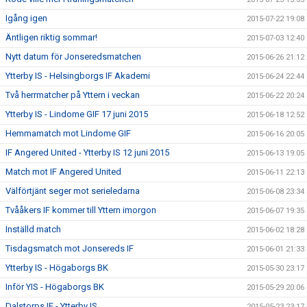
Igång igen
2015-07-22 19:08
Äntligen riktig sommar!
2015-07-03 12:40
Nytt datum för Jonseredsmatchen
2015-06-26 21:12
Ytterby IS - Helsingborgs IF Akademi
2015-06-24 22:44
Två herrmatcher på Yttern i veckan
2015-06-22 20:24
Ytterby IS - Lindome GIF 17 juni 2015
2015-06-18 12:52
Hemmamatch mot Lindome GIF
2015-06-16 20:05
IF Angered United - Ytterby IS 12 juni 2015
2015-06-13 19:05
Match mot IF Angered United
2015-06-11 22:13
Välförtjänt seger mot serieledarna
2015-06-08 23:34
Tvååkers IF kommer till Yttern imorgon
2015-06-07 19:35
Inställd match
2015-06-02 18:28
Tisdagsmatch mot Jonsereds IF
2015-06-01 21:33
Ytterby IS - Högaborgs BK
2015-05-30 23:17
Inför YIS - Högaborgs BK
2015-05-29 20:06
Dalstorps IF - Ytterby IS
2015-05-23 23:17