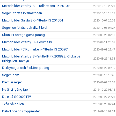
Matchbilder Ytterby IS - Trollhättans FK 201010
2020-10-10 20:21
Seger i första kvalmatchen
2020-10-10 18:19
Matchbilder Gårda BK - Ytterby IS 201004
2020-10-07 20:05
Seger, serietvåa och div. 3 kval
2020-10-06 07:27
Skönlir i ösregn gav 3 poäng!
2020-09-26 07:13
Matchbilder Ytterby IS - Lerums IS
2020-09-11 23:01
Matchbilder FC Komarken - Ytterby IS 200901
2020-09-01 22:47
Matchbilder Ytterby IS-Partille IF FK 200828. Klicka på
2020-08-29 11:34
Bildgalleri i menyn
Derbyseger och 3 sköna poäng
2020-08-22 06:10
Seger igen!
2020-08-15 10:45
Premiärseger
2020-08-07 23:06
Nu är vi igång igen!
2019-10-22 08:15
De e så GÖÖÖÖTT!!!
2019-09-27 22:21
Tvåa på bollen....
2019-09-20 07:44
Delad poäng i toppmötet
2019-09-14 07:24