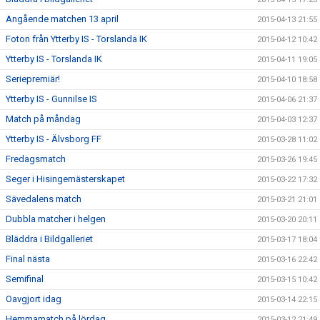
Angående matchen 13 april
2015-04-13 21:55
Foton från Ytterby IS - Torslanda IK
2015-04-12 10:42
Ytterby IS - Torslanda IK
2015-04-11 19:05
Seriepremiär!
2015-04-10 18:58
Ytterby IS - Gunnilse IS
2015-04-06 21:37
Match på måndag
2015-04-03 12:37
Ytterby IS - Älvsborg FF
2015-03-28 11:02
Fredagsmatch
2015-03-26 19:45
Seger i Hisingemästerskapet
2015-03-22 17:32
Sävedalens match
2015-03-21 21:01
Dubbla matcher i helgen
2015-03-20 20:11
Bläddra i Bildgalleriet
2015-03-17 18:04
Final nästa
2015-03-16 22:42
Semifinal
2015-03-15 10:42
Oavgjort idag
2015-03-14 22:15
Hemmamatch på lördag
2015-03-12 21:49