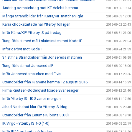
Ändring av matchdag mot KF Velebit hemma
2016-09-06 19:14
Många Strandbilder från Kärra/KIF matchen igår
2016-09-03 12:08
Kärra chockstartade när Ytterby föll igen
2016-09-02 20:43
Inför Kärra/KIF-Ytterby IS på fredag
2016-08-31 21:00
Tung förlust med mål i slutminuten mot Kode IF
2016-08-26 21:54
Inför derbyt mot Kode IF
2016-08-24 21:33
34 st fina Strandbilder från Jonsereds matchen
2016-08-21 09:58
Tung förlust mot Jonsereds IF
2016-08-20 18:00
Inför Jonseredsmatchen med Elvis
2016-08-17 20:36
Strandbilder från IK Svane hemma 12 augusti 2016
2016-08-14 15:29
Firma Knutsen-Söderqvist fixade Svaneseger
2016-08-12 21:40
Inför Ytterby IS - IK Svane i morgon
2016-08-11 17:50
Jihad Nashabat klar för Ytterby IS idag
2016-08-09 20:48
Strandbilder från Lerums IS borta 30 juli
2016-08-08 19:10
IK Virgo - Ytterby IS 1-0 (1-0)
2016-08-05 22:19
Inför IK Virgo borta på fredag
2016-08-03 11:20