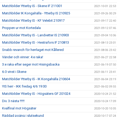
Matchbilder Ytterby IS - Skene IF 211001
2021-10-01 22:53
Matchbilder IK Kongahälla - Ytterby IS 210925
2021-09-26 00:29
Matchbilder Ytterby IS - KF Velebit 210917
2021-09-17 22:40
Proppen ur mot Kortedala
2021-09-12 07:46
Matchbilder Ytterby IS - Landvetter IS 210903
2021-09-04 10:06
Matchbilder Ytterby IS - Hestrafors IF 210813
2021-08-13 23:01
Snabb revanch för herrlaget mot Kållered
2021-08-06 23:42
Vänder och vinner: 4:e raka!
2021-06-27 22:58
3:e raka efter seger mot Hisingsbacka
2021-06-19 07:50
6-3 vinst i Skene
2021-06-11 23:41
Matchbilder Ytterby IS - IK Kongahälla 210604
2021-06-04 23:19
YIS herr - IKK fredag 4/6 19:00
2021-06-02 09:55
Matchbilder Ytterby IS - Högsäters GF 201024
2020-10-24 21:52
Div. 3 nästa !!!!!!
2020-10-24 17:09
Kvalfinal mot Högsäter
2020-10-20 10:05
Räddad poäng i slutsekund
2020-10-17 07:24