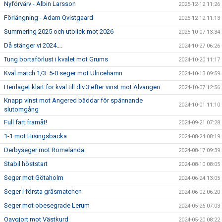
Nyförvärv - Albin Larsson
2025-12-12 11:26
Förlängning - Adam Qvistgaard
2025-12-12 11:13
Summering 2025 och utblick mot 2026
2025-10-07 13:34
Då stänger vi 2024….
2024-10-27 06:26
Tung bortaförlust i kvalet mot Grums
2024-10-20 11:17
Kval match 1/3: 5-0 seger mot Ulricehamn
2024-10-13 09:59
Herrlaget klart för kval till div.3 efter vinst mot Älvängen
2024-10-07 12:56
Knapp vinst mot Angered bäddar för spännande
2024-10-01 11:10
slutomgång
Full fart framåt!
2024-09-21 07:28
1-1 mot Hisingsbacka
2024-08-24 08:19
Derbyseger mot Romelanda
2024-08-17 09:39
Stabil höststart
2024-08-10 08:05
Seger mot Götaholm
2024-06-24 13:05
Seger i första gräsmatchen
2024-06-02 06:20
Seger mot obesegrade Lerum
2024-05-26 07:03
Oavgjort mot Västkurd
2024-05-20 08:22