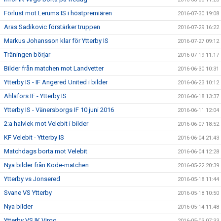
Förlust mot Lerums IS i höstpremiären
2016-07-30 19:08
Aras Sadikovic förstärker truppen
2016-07-29 16:22
Markus Johansson klar för Ytterby IS
2016-07-27 09:12
Träningen börjar
2016-07-19 11:17
Bilder från matchen mot Landvetter
2016-06-30 10:31
Ytterby IS - IF Angered United i bilder
2016-06-23 10:12
Ahlafors IF - Ytterby IS
2016-06-18 13:37
Ytterby IS - Vänersborgs IF 10 juni 2016
2016-06-11 12:04
2:a halvlek mot Velebit i bilder
2016-06-07 18:52
KF Velebit - Ytterby IS
2016-06-04 21:43
Matchdags borta mot Velebit
2016-06-04 12:28
Nya bilder från Kode-matchen
2016-05-22 20:39
Ytterby vs Jonsered
2016-05-18 11:44
Svane VS Ytterby
2016-05-18 10:50
Nya bilder
2016-05-14 11:48
Ytterby VS IK Virgo
2016-05-03 07:33