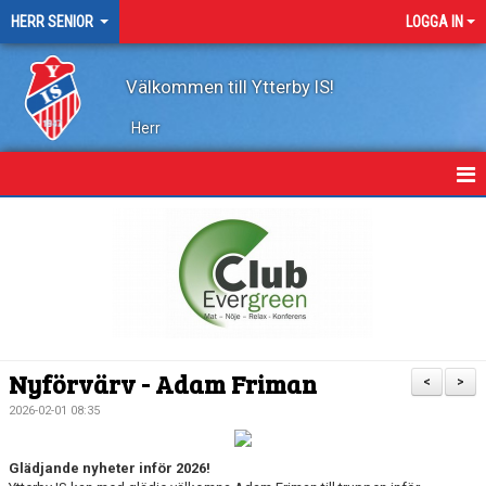
HERR SENIOR
LOGGA IN
Välkommen till Ytterby IS!
Herr
HEM
NYHETER
KALENDER
TRUPPEN
Nyförvärv - Adam Friman
<
>
KONTAKT
2026-02-01 08:35
MARATONTABELL
Glädjande nyheter inför 2026!