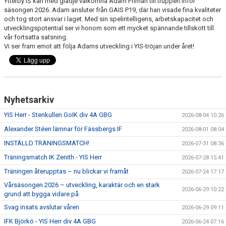
Ytterby IS kan med glädje välkomna Adam Friman till truppen inför
BILDGALLERI
säsongen 2026. Adam ansluter från GAIS P19, där han visade fina kvaliteter
och tog stort ansvar i laget. Med sin spelintelligens, arbetskapacitet och
MATCHER
utvecklingspotential ser vi honom som ett mycket spännande tillskott till
vår fortsatta satsning.
Vi ser fram emot att följa Adams utveckling i YIS-tröjan under året!
LÄNKAR
DOKUMENT
Nyhetsarkiv
YIS Herr - Stenkullen GoIK div 4A GBG
2026-08-04 10:26
Alexander Stéen lämnar för Fässbergs IF
2026-08-01 08:04
INSTÄLLD TRÄNINGSMATCH!
2026-07-31 08:36
Träningsmatch IK Zenith - YIS Herr
2026-07-28 15:41
Träningen återupptas – nu blickar vi framåt
2026-07-24 17:17
Vårsäsongen 2026 – utveckling, karaktär och en stark
2026-06-29 10:22
grund att bygga vidare på
Svag insats avslutar våren
2026-06-29 09:11
IFK Björkö - YIS Herr div 4A GBG
2026-06-24 07:16