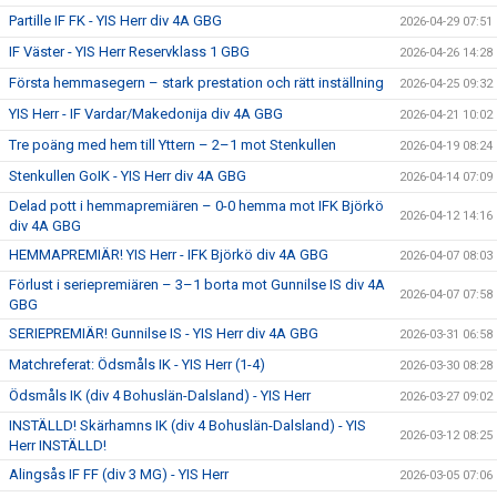
Partille IF FK - YIS Herr div 4A GBG
2026-04-29 07:51
IF Väster - YIS Herr Reservklass 1 GBG
2026-04-26 14:28
Första hemmasegern – stark prestation och rätt inställning
2026-04-25 09:32
YIS Herr - IF Vardar/Makedonija div 4A GBG
2026-04-21 10:02
Tre poäng med hem till Yttern – 2–1 mot Stenkullen
2026-04-19 08:24
Stenkullen GoIK - YIS Herr div 4A GBG
2026-04-14 07:09
Delad pott i hemmapremiären – 0-0 hemma mot IFK Björkö
2026-04-12 14:16
div 4A GBG
HEMMAPREMIÄR! YIS Herr - IFK Björkö div 4A GBG
2026-04-07 08:03
Förlust i seriepremiären – 3–1 borta mot Gunnilse IS div 4A
2026-04-07 07:58
GBG
SERIEPREMIÄR! Gunnilse IS - YIS Herr div 4A GBG
2026-03-31 06:58
Matchreferat: Ödsmåls IK - YIS Herr (1-4)
2026-03-30 08:28
Ödsmåls IK (div 4 Bohuslän-Dalsland) - YIS Herr
2026-03-27 09:02
INSTÄLLD! Skärhamns IK (div 4 Bohuslän-Dalsland) - YIS
2026-03-12 08:25
Herr INSTÄLLD!
Alingsås IF FF (div 3 MG) - YIS Herr
2026-03-05 07:06