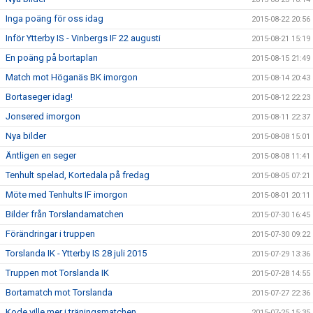
Inga poäng för oss idag
2015-08-22 20:56
Inför Ytterby IS - Vinbergs IF 22 augusti
2015-08-21 15:19
En poäng på bortaplan
2015-08-15 21:49
Match mot Höganäs BK imorgon
2015-08-14 20:43
Bortaseger idag!
2015-08-12 22:23
Jonsered imorgon
2015-08-11 22:37
Nya bilder
2015-08-08 15:01
Äntligen en seger
2015-08-08 11:41
Tenhult spelad, Kortedala på fredag
2015-08-05 07:21
Möte med Tenhults IF imorgon
2015-08-01 20:11
Bilder från Torslandamatchen
2015-07-30 16:45
Förändringar i truppen
2015-07-30 09:22
Torslanda IK - Ytterby IS 28 juli 2015
2015-07-29 13:36
Truppen mot Torslanda IK
2015-07-28 14:55
Bortamatch mot Torslanda
2015-07-27 22:36
Kode ville mer i träningsmatchen
2015-07-25 15:35