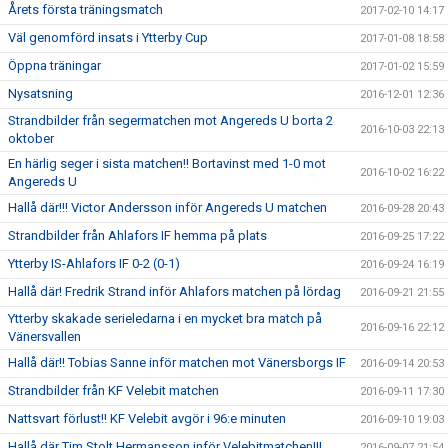
Årets första träningsmatch
2017-02-10 14:17
Väl genomförd insats i Ytterby Cup
2017-01-08 18:58
Öppna träningar
2017-01-02 15:59
Nysatsning
2016-12-01 12:36
Strandbilder från segermatchen mot Angereds U borta 2
2016-10-03 22:13
oktober
En härlig seger i sista matchen!! Bortavinst med 1-0 mot
2016-10-02 16:22
Angereds U
Hallå där!!! Victor Andersson inför Angereds U matchen
2016-09-28 20:43
Strandbilder från Ahlafors IF hemma på plats
2016-09-25 17:22
Ytterby IS-Ahlafors IF 0-2 (0-1)
2016-09-24 16:19
Hallå där! Fredrik Strand inför Ahlafors matchen på lördag
2016-09-21 21:55
Ytterby skakade serieledarna i en mycket bra match på
2016-09-16 22:12
Vänersvallen
Hallå där!! Tobias Sanne inför matchen mot Vänersborgs IF
2016-09-14 20:53
Strandbilder från KF Velebit matchen
2016-09-11 17:30
Nattsvart förlust!! KF Velebit avgör i 96:e minuten
2016-09-10 19:03
Hallå där Tim Stolt Hermansson inför Velebitmatchen!!!
2016-09-07 21:54