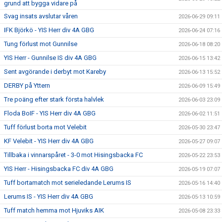
grund att bygga vidare på
Svag insats avslutar våren
2026-06-29 09:11
IFK Björkö - YIS Herr div 4A GBG
2026-06-24 07:16
Tung förlust mot Gunnilse
2026-06-18 08:20
YIS Herr - Gunnilse IS div 4A GBG
2026-06-15 13:42
Sent avgörande i derbyt mot Kareby
2026-06-13 15:52
DERBY på Yttern
2026-06-09 15:49
Tre poäng efter stark första halvlek
2026-06-03 23:09
Floda BoIF - YIS Herr div 4A GBG
2026-06-02 11:51
Tuff förlust borta mot Velebit
2026-05-30 23:47
KF Velebit - YIS Herr div 4A GBG
2026-05-27 09:07
Tillbaka i vinnarspåret - 3-0 mot Hisingsbacka FC
2026-05-22 23:53
YIS Herr - Hisingsbacka FC div 4A GBG
2026-05-19 07:07
Tuff bortamatch mot serieledande Lerums IS
2026-05-16 14:40
Lerums IS - YIS Herr div 4A GBG
2026-05-13 10:59
Tuff match hemma mot Hjuviks AIK
2026-05-08 23:33