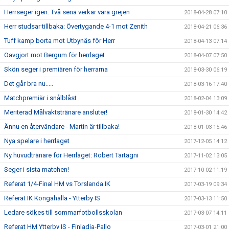
Herrseger igen: Två sena verkar vara grejen
2018-04-28 07:10
Herr studsar tillbaka: Övertygande 4-1 mot Zenith
2018-04-21 06:36
Tuff kamp borta mot Utbynäs för Herr
2018-04-13 07:14
Oavgjort mot Bergum för herrlaget
2018-04-07 07:50
Skön seger i premiären för herrarna
2018-03-30 06:19
Det går bra nu.....
2018-03-16 17:40
Matchpremiär i snålblåst
2018-02-04 13:09
Meriterad Målvaktstränare ansluter!
2018-01-30 14:42
Ännu en återvändare - Martin är tillbaka!
2018-01-03 15:46
Nya spelare i herrlaget
2017-12-05 14:12
Ny huvudtränare för Herrlaget: Robert Tartagni
2017-11-02 13:05
Seger i sista matchen!
2017-10-02 11:19
Referat 1/4-Final HM vs Torslanda IK
2017-03-19 09:34
Referat IK Kongahälla - Ytterby IS
2017-03-13 11:50
Ledare sökes till sommarfotbollsskolan
2017-03-07 14:11
Referat HM Ytterby IS - Finladia-Pallo
2017-03-01 21:00