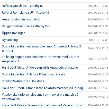
Referat Onsala BK - Ytterby IS
2017-03-01 20:38
Referat Romelanda UF - Ytterby IS
2017-02-20 21:46
Årets första träningsmatch
2017-02-10 14:17
Väl genomförd insats i Ytterby Cup
2017-01-08 18:58
Öppna träningar
2017-01-02 15:59
Nysatsning
2016-12-01 12:36
Strandbilder från segermatchen mot Angereds U borta 2
2016-10-03 22:13
oktober
En härlig seger i sista matchen!! Bortavinst med 1-0 mot
2016-10-02 16:22
Angereds U
Hallå där!!! Victor Andersson inför Angereds U matchen
2016-09-28 20:43
Strandbilder från Ahlafors IF hemma på plats
2016-09-25 17:22
Ytterby IS-Ahlafors IF 0-2 (0-1)
2016-09-24 16:19
Hallå där! Fredrik Strand inför Ahlafors matchen på lördag
2016-09-21 21:55
Ytterby skakade serieledarna i en mycket bra match på
2016-09-16 22:12
Vänersvallen
Hallå där!! Tobias Sanne inför matchen mot Vänersborgs IF
2016-09-14 20:53