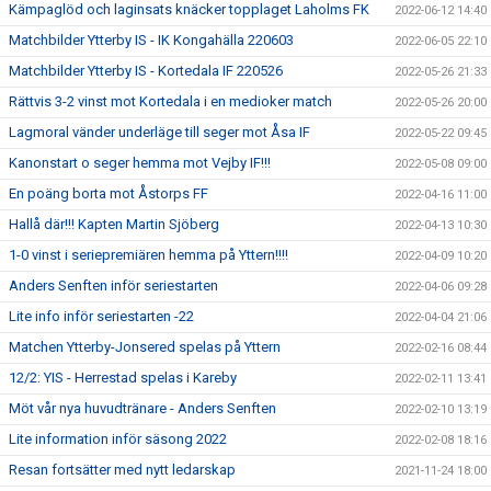
Kämpaglöd och laginsats knäcker topplaget Laholms FK
2022-06-12 14:40
Matchbilder Ytterby IS - IK Kongahälla 220603
2022-06-05 22:10
Matchbilder Ytterby IS - Kortedala IF 220526
2022-05-26 21:33
Rättvis 3-2 vinst mot Kortedala i en medioker match
2022-05-26 20:00
Lagmoral vänder underläge till seger mot Åsa IF
2022-05-22 09:45
Kanonstart o seger hemma mot Vejby IF!!!
2022-05-08 09:00
En poäng borta mot Åstorps FF
2022-04-16 11:00
Hallå där!!! Kapten Martin Sjöberg
2022-04-13 10:30
1-0 vinst i seriepremiären hemma på Yttern!!!!
2022-04-09 10:20
Anders Senften inför seriestarten
2022-04-06 09:28
Lite info inför seriestarten -22
2022-04-04 21:06
Matchen Ytterby-Jonsered spelas på Yttern
2022-02-16 08:44
12/2: YIS - Herrestad spelas i Kareby
2022-02-11 13:41
Möt vår nya huvudtränare - Anders Senften
2022-02-10 13:19
Lite information inför säsong 2022
2022-02-08 18:16
Resan fortsätter med nytt ledarskap
2021-11-24 18:00