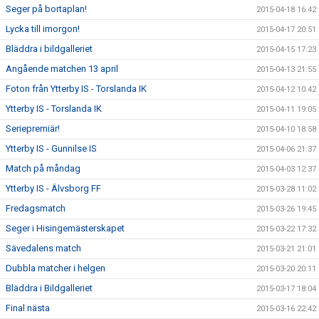
Seger på bortaplan!
2015-04-18 16:42
Lycka till imorgon!
2015-04-17 20:51
Bläddra i bildgalleriet
2015-04-15 17:23
Angående matchen 13 april
2015-04-13 21:55
Foton från Ytterby IS - Torslanda IK
2015-04-12 10:42
Ytterby IS - Torslanda IK
2015-04-11 19:05
Seriepremiär!
2015-04-10 18:58
Ytterby IS - Gunnilse IS
2015-04-06 21:37
Match på måndag
2015-04-03 12:37
Ytterby IS - Älvsborg FF
2015-03-28 11:02
Fredagsmatch
2015-03-26 19:45
Seger i Hisingemästerskapet
2015-03-22 17:32
Sävedalens match
2015-03-21 21:01
Dubbla matcher i helgen
2015-03-20 20:11
Bläddra i Bildgalleriet
2015-03-17 18:04
Final nästa
2015-03-16 22:42