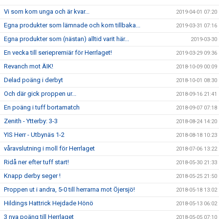
Vi som kom unga och är kvar...
2019-04-01 07:20
Egna produkter som lämnade och kom tillbaka...
2019-03-31 07:16
Egna produkter som (nästan) alltid varit här...
2019-03-30
En vecka till seriepremiär för Herrlaget!
2019-03-29 09:36
Revanch mot ÄIK!
2018-10-09 00:09
Delad poäng i derbyt
2018-10-01 08:30
Och där gick proppen ur...
2018-09-16 21:41
En poäng i tuff bortamatch
2018-09-07 07:18
Zenith - Ytterby: 3-3
2018-08-24 14:20
YIS Herr - Utbynäs 1-2
2018-08-18 10:23
våravslutning i moll för Herrlaget
2018-07-06 13:22
Ridå ner efter tuff start!
2018-05-30 21:33
Knapp derby seger !
2018-05-25 21:50
Proppen ut i andra, 5-0 till herrarna mot Öjersjö!
2018-05-18 13:02
Hildings Hattrick Hejdade Hönö
2018-05-13 06:02
3 nya poäng till Herrlaget
2018-05-05 07:10