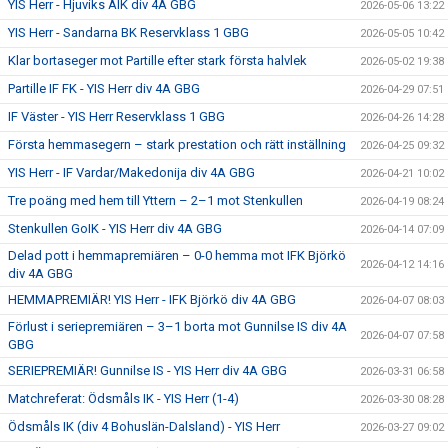
YIS Herr - Hjuviks AIK div 4A GBG
2026-05-06 13:22
YIS Herr - Sandarna BK Reservklass 1 GBG
2026-05-05 10:42
Klar bortaseger mot Partille efter stark första halvlek
2026-05-02 19:38
Partille IF FK - YIS Herr div 4A GBG
2026-04-29 07:51
IF Väster - YIS Herr Reservklass 1 GBG
2026-04-26 14:28
Första hemmasegern – stark prestation och rätt inställning
2026-04-25 09:32
YIS Herr - IF Vardar/Makedonija div 4A GBG
2026-04-21 10:02
Tre poäng med hem till Yttern – 2–1 mot Stenkullen
2026-04-19 08:24
Stenkullen GoIK - YIS Herr div 4A GBG
2026-04-14 07:09
Delad pott i hemmapremiären – 0-0 hemma mot IFK Björkö
2026-04-12 14:16
div 4A GBG
HEMMAPREMIÄR! YIS Herr - IFK Björkö div 4A GBG
2026-04-07 08:03
Förlust i seriepremiären – 3–1 borta mot Gunnilse IS div 4A
2026-04-07 07:58
GBG
SERIEPREMIÄR! Gunnilse IS - YIS Herr div 4A GBG
2026-03-31 06:58
Matchreferat: Ödsmåls IK - YIS Herr (1-4)
2026-03-30 08:28
Ödsmåls IK (div 4 Bohuslän-Dalsland) - YIS Herr
2026-03-27 09:02