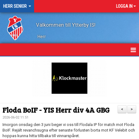
HERR SENIOR
LOGGA IN
Välkommen till Ytterby IS!
Herr
HEM
NYHETER
KALENDER
TRUPPEN
Floda BoIF - YIS Herr div 4A GBG
<
>
KONTAKT
2026-06-02 11:51
Imorgon onsdag den 3 juni beger vi oss till Flodala IP för match mot Floda
MARATONTABELL
BoIF. Rejält revanchsugna efter senaste förlusten borta mot KF Velebit och
hoppas kunna hitta tillbaka till vinnarspåret.