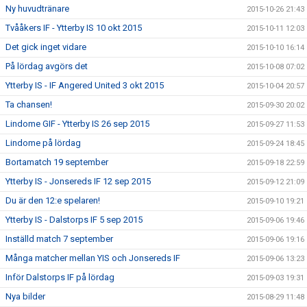
Ny huvudtränare
2015-10-26 21:43
Tvååkers IF - Ytterby IS 10 okt 2015
2015-10-11 12:03
Det gick inget vidare
2015-10-10 16:14
På lördag avgörs det
2015-10-08 07:02
Ytterby IS - IF Angered United 3 okt 2015
2015-10-04 20:57
Ta chansen!
2015-09-30 20:02
Lindome GIF - Ytterby IS 26 sep 2015
2015-09-27 11:53
Lindome på lördag
2015-09-24 18:45
Bortamatch 19 september
2015-09-18 22:59
Ytterby IS - Jonsereds IF 12 sep 2015
2015-09-12 21:09
Du är den 12:e spelaren!
2015-09-10 19:21
Ytterby IS - Dalstorps IF 5 sep 2015
2015-09-06 19:46
Inställd match 7 september
2015-09-06 19:16
Många matcher mellan YIS och Jonsereds IF
2015-09-06 13:23
Inför Dalstorps IF på lördag
2015-09-03 19:31
Nya bilder
2015-08-29 11:48