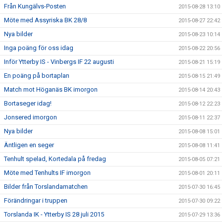
Från Kungälvs-Posten
2015-08-28 13:10
Möte med Assyriska BK 28/8
2015-08-27 22:42
Nya bilder
2015-08-23 10:14
Inga poäng för oss idag
2015-08-22 20:56
Inför Ytterby IS - Vinbergs IF 22 augusti
2015-08-21 15:19
En poäng på bortaplan
2015-08-15 21:49
Match mot Höganäs BK imorgon
2015-08-14 20:43
Bortaseger idag!
2015-08-12 22:23
Jonsered imorgon
2015-08-11 22:37
Nya bilder
2015-08-08 15:01
Äntligen en seger
2015-08-08 11:41
Tenhult spelad, Kortedala på fredag
2015-08-05 07:21
Möte med Tenhults IF imorgon
2015-08-01 20:11
Bilder från Torslandamatchen
2015-07-30 16:45
Förändringar i truppen
2015-07-30 09:22
Torslanda IK - Ytterby IS 28 juli 2015
2015-07-29 13:36