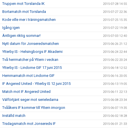
Truppen mot Torslanda IK
2015-07-28 14:55
Bortamatch mot Torslanda
2015-07-27 22:36
Kode ville mer i träningsmatchen
2015-07-25 15:35
Igång igen
2015-07-22 19:08
Äntligen riktig sommar!
2015-07-03 12:40
Nytt datum för Jonseredsmatchen
2015-06-26 21:12
Ytterby IS - Helsingborgs IF Akademi
2015-06-24 22:44
Två herrmatcher på Yttern i veckan
2015-06-22 20:24
Ytterby IS - Lindome GIF 17 juni 2015
2015-06-18 12:52
Hemmamatch mot Lindome GIF
2015-06-16 20:05
IF Angered United - Ytterby IS 12 juni 2015
2015-06-13 19:05
Match mot IF Angered United
2015-06-11 22:13
Välförtjänt seger mot serieledarna
2015-06-08 23:34
Tvååkers IF kommer till Yttern imorgon
2015-06-07 19:35
Inställd match
2015-06-02 18:28
Tisdagsmatch mot Jonsereds IF
2015-06-01 21:33