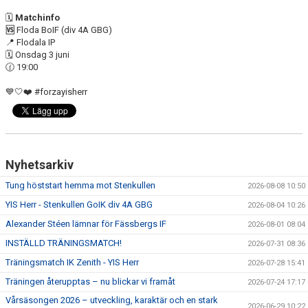
BILDGALLERI
🗓
Matchinfo
🆚
Floda BoIF (div 4A GBG)
MATCHER
📍 Flodala IP
🗓️ Onsdag 3 juni
LÄNKAR
🕜 19:00
💙🤍❤️ #forzayisherr
DOKUMENT
Nyhetsarkiv
Tung höststart hemma mot Stenkullen
2026-08-08 10:50
YIS Herr - Stenkullen GoIK div 4A GBG
2026-08-04 10:26
Alexander Stéen lämnar för Fässbergs IF
2026-08-01 08:04
INSTÄLLD TRÄNINGSMATCH!
2026-07-31 08:36
Träningsmatch IK Zenith - YIS Herr
2026-07-28 15:41
Träningen återupptas – nu blickar vi framåt
2026-07-24 17:17
Vårsäsongen 2026 – utveckling, karaktär och en stark
2026-06-29 10:22