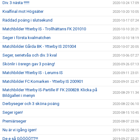
Div. 3 nästa !!!!!!
2020-10-24 17:09
Kvalfinal mot Högsäter
2020-10-20 10:05
Räddad poäng i slutsekund
2020-10-17 07:24
Matchbilder Ytterby IS - Trollhättans FK 201010
2020-10-10 20:21
Seger i första kvalmatchen
2020-10-10 18:19
Matchbilder Gårda BK - Ytterby IS 201004
2020-10-07 20:05
Seger, serietvåa och div. 3 kval
2020-10-06 07:27
Skönlir i ösregn gav 3 poäng!
2020-09-26 07:13
Matchbilder Ytterby IS - Lerums IS
2020-09-11 23:01
Matchbilder FC Komarken - Ytterby IS 200901
2020-09-01 22:47
Matchbilder Ytterby IS-Partille IF FK 200828. Klicka på
2020-08-29 11:34
Bildgalleri i menyn
Derbyseger och 3 sköna poäng
2020-08-22 06:10
Seger igen!
2020-08-15 10:45
Premiärseger
2020-08-07 23:06
Nu är vi igång igen!
2019-10-22 08:15
De e så GÖÖÖÖTT!!!
2019-09-27 22:21