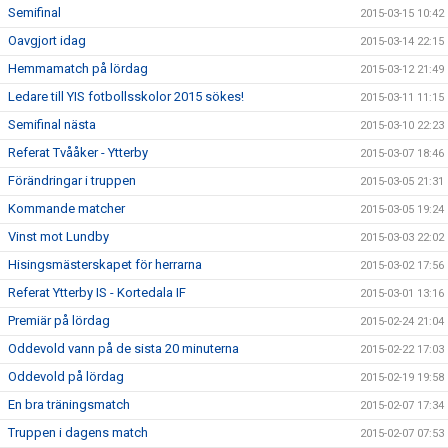
Semifinal
2015-03-15 10:42
Oavgjort idag
2015-03-14 22:15
Hemmamatch på lördag
2015-03-12 21:49
Ledare till YIS fotbollsskolor 2015 sökes!
2015-03-11 11:15
Semifinal nästa
2015-03-10 22:23
Referat Tvååker - Ytterby
2015-03-07 18:46
Förändringar i truppen
2015-03-05 21:31
Kommande matcher
2015-03-05 19:24
Vinst mot Lundby
2015-03-03 22:02
Hisingsmästerskapet för herrarna
2015-03-02 17:56
Referat Ytterby IS - Kortedala IF
2015-03-01 13:16
Premiär på lördag
2015-02-24 21:04
Oddevold vann på de sista 20 minuterna
2015-02-22 17:03
Oddevold på lördag
2015-02-19 19:58
En bra träningsmatch
2015-02-07 17:34
Truppen i dagens match
2015-02-07 07:53