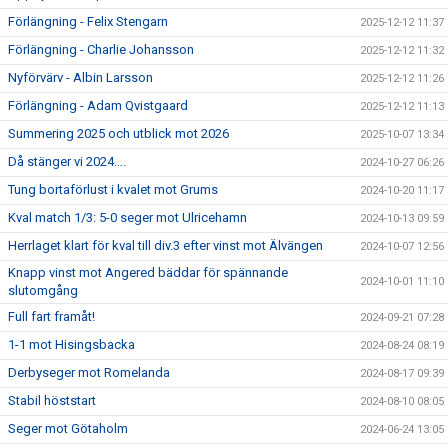
Förlängning - Felix Stengarn
2025-12-12 11:37
Förlängning - Charlie Johansson
2025-12-12 11:32
Nyförvärv - Albin Larsson
2025-12-12 11:26
Förlängning - Adam Qvistgaard
2025-12-12 11:13
Summering 2025 och utblick mot 2026
2025-10-07 13:34
Då stänger vi 2024….
2024-10-27 06:26
Tung bortaförlust i kvalet mot Grums
2024-10-20 11:17
Kval match 1/3: 5-0 seger mot Ulricehamn
2024-10-13 09:59
Herrlaget klart för kval till div.3 efter vinst mot Älvängen
2024-10-07 12:56
Knapp vinst mot Angered bäddar för spännande
2024-10-01 11:10
slutomgång
Full fart framåt!
2024-09-21 07:28
1-1 mot Hisingsbacka
2024-08-24 08:19
Derbyseger mot Romelanda
2024-08-17 09:39
Stabil höststart
2024-08-10 08:05
Seger mot Götaholm
2024-06-24 13:05