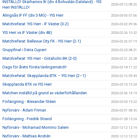
INSTÄLLD! Skärhamns IK (div 4 Bohuslän-Dalsland) - YIS
2026-03-12 08:25
Herr INSTÄLLD!
Alingsås IF FF (div 3 MG) - YIS Herr
2026-03-05 07:06
Matchreferat: YIS Herr - IF Väster (3-2)
2026-03-02 09:36
YIS Herr vs IF Väster (div 4B)
2026-02-26 15:32
Matchreferat: Bellevue City FK - YIS Herr (2-1)
2026-02-26 07:19
Gruppfinal i Östra Cupen!
2026-02-23 08:21
Matchreferat: YIS Herr - Götaholm BK (2-0)
2026-02-21 22:28
Dags för årets första tävlingsmatch!
2026-02-18 11:22
Matchreferat: Skepplanda BTK – YIS Herr (2–1)
2026-02-16 09:49
Skepplanda BTK vs YIS Herr
2026-02-10 13:24
Matchen inställd på grund av väderförhållanden
2026-02-06 14:19
Förlängning - Alexander Stéen
2026-02-03 19:22
Nyförvärv - Adam Friman
2026-02-01 08:35
Förlängning - Fredrik Strand
2026-01-28 13:24
Nyförvärv - Mohamad Mommo Salem
2025-12-12 12:14
Nyförvärv - Mathias Andrén
2025-12-12 12:12