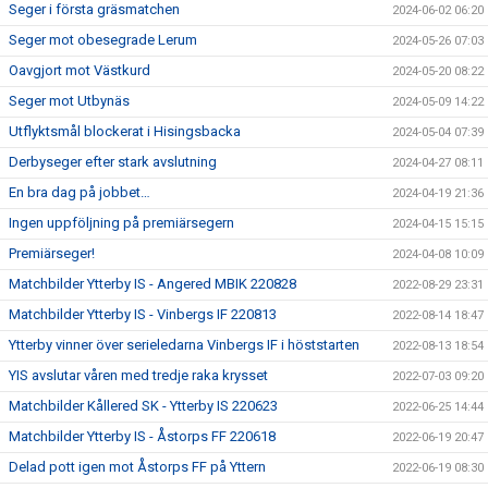
Seger i första gräsmatchen
2024-06-02 06:20
Seger mot obesegrade Lerum
2024-05-26 07:03
Oavgjort mot Västkurd
2024-05-20 08:22
Seger mot Utbynäs
2024-05-09 14:22
Utflyktsmål blockerat i Hisingsbacka
2024-05-04 07:39
Derbyseger efter stark avslutning
2024-04-27 08:11
En bra dag på jobbet…
2024-04-19 21:36
Ingen uppföljning på premiärsegern
2024-04-15 15:15
Premiärseger!
2024-04-08 10:09
Matchbilder Ytterby IS - Angered MBIK 220828
2022-08-29 23:31
Matchbilder Ytterby IS - Vinbergs IF 220813
2022-08-14 18:47
Ytterby vinner över serieledarna Vinbergs IF i höststarten
2022-08-13 18:54
YIS avslutar våren med tredje raka krysset
2022-07-03 09:20
Matchbilder Kållered SK - Ytterby IS 220623
2022-06-25 14:44
Matchbilder Ytterby IS - Åstorps FF 220618
2022-06-19 20:47
Delad pott igen mot Åstorps FF på Yttern
2022-06-19 08:30