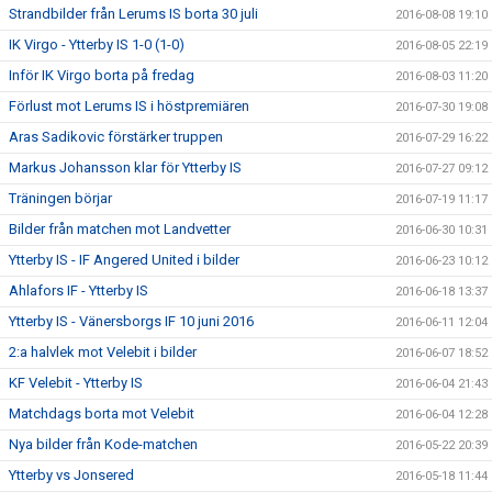
Strandbilder från Lerums IS borta 30 juli
2016-08-08 19:10
IK Virgo - Ytterby IS 1-0 (1-0)
2016-08-05 22:19
Inför IK Virgo borta på fredag
2016-08-03 11:20
Förlust mot Lerums IS i höstpremiären
2016-07-30 19:08
Aras Sadikovic förstärker truppen
2016-07-29 16:22
Markus Johansson klar för Ytterby IS
2016-07-27 09:12
Träningen börjar
2016-07-19 11:17
Bilder från matchen mot Landvetter
2016-06-30 10:31
Ytterby IS - IF Angered United i bilder
2016-06-23 10:12
Ahlafors IF - Ytterby IS
2016-06-18 13:37
Ytterby IS - Vänersborgs IF 10 juni 2016
2016-06-11 12:04
2:a halvlek mot Velebit i bilder
2016-06-07 18:52
KF Velebit - Ytterby IS
2016-06-04 21:43
Matchdags borta mot Velebit
2016-06-04 12:28
Nya bilder från Kode-matchen
2016-05-22 20:39
Ytterby vs Jonsered
2016-05-18 11:44