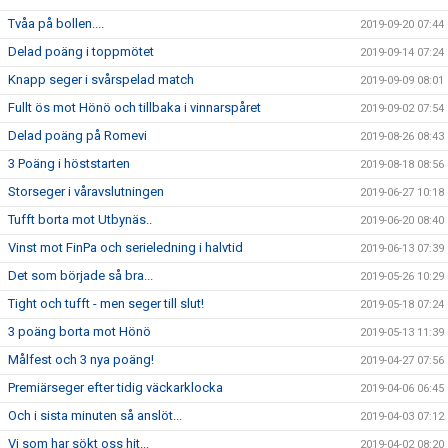
Tvåa på bollen....
2019-09-20 07:44
Delad poäng i toppmötet
2019-09-14 07:24
Knapp seger i svårspelad match
2019-09-09 08:01
Fullt ös mot Hönö och tillbaka i vinnarspåret
2019-09-02 07:54
Delad poäng på Romevi
2019-08-26 08:43
3 Poäng i höststarten
2019-08-18 08:56
Storseger i våravslutningen
2019-06-27 10:18
Tufft borta mot Utbynäs..
2019-06-20 08:40
Vinst mot FinPa och serieledning i halvtid
2019-06-13 07:39
Det som började så bra...
2019-05-26 10:29
Tight och tufft - men seger till slut!
2019-05-18 07:24
3 poäng borta mot Hönö
2019-05-13 11:39
Målfest och 3 nya poäng!
2019-04-27 07:56
Premiärseger efter tidig väckarklocka
2019-04-06 06:45
Och i sista minuten så anslöt...
2019-04-03 07:12
Vi som har sökt oss hit...
2019-04-02 08:20