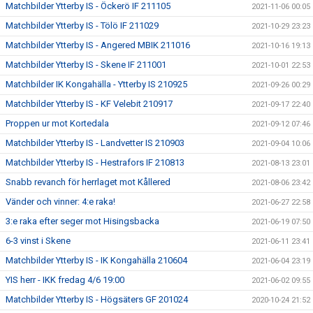
Matchbilder Ytterby IS - Öckerö IF 211105
2021-11-06 00:05
Matchbilder Ytterby IS - Tölö IF 211029
2021-10-29 23:23
Matchbilder Ytterby IS - Angered MBIK 211016
2021-10-16 19:13
Matchbilder Ytterby IS - Skene IF 211001
2021-10-01 22:53
Matchbilder IK Kongahälla - Ytterby IS 210925
2021-09-26 00:29
Matchbilder Ytterby IS - KF Velebit 210917
2021-09-17 22:40
Proppen ur mot Kortedala
2021-09-12 07:46
Matchbilder Ytterby IS - Landvetter IS 210903
2021-09-04 10:06
Matchbilder Ytterby IS - Hestrafors IF 210813
2021-08-13 23:01
Snabb revanch för herrlaget mot Kållered
2021-08-06 23:42
Vänder och vinner: 4:e raka!
2021-06-27 22:58
3:e raka efter seger mot Hisingsbacka
2021-06-19 07:50
6-3 vinst i Skene
2021-06-11 23:41
Matchbilder Ytterby IS - IK Kongahälla 210604
2021-06-04 23:19
YIS herr - IKK fredag 4/6 19:00
2021-06-02 09:55
Matchbilder Ytterby IS - Högsäters GF 201024
2020-10-24 21:52