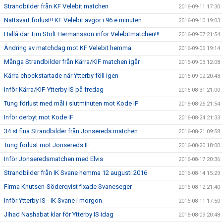
Strandbilder från KF Velebit matchen
2016-09-11 17:30
Nattsvart förlust!! KF Velebit avgör i 96:e minuten
2016-09-10 19:03
Hallå där Tim Stolt Hermansson inför Velebitmatchen!!!
2016-09-07 21:54
Ändring av matchdag mot KF Velebit hemma
2016-09-06 19:14
Många Strandbilder från Kärra/KIF matchen igår
2016-09-03 12:08
Kärra chockstartade när Ytterby föll igen
2016-09-02 20:43
Inför Kärra/KIF-Ytterby IS på fredag
2016-08-31 21:00
Tung förlust med mål i slutminuten mot Kode IF
2016-08-26 21:54
Inför derbyt mot Kode IF
2016-08-24 21:33
34 st fina Strandbilder från Jonsereds matchen
2016-08-21 09:58
Tung förlust mot Jonsereds IF
2016-08-20 18:00
Inför Jonseredsmatchen med Elvis
2016-08-17 20:36
Strandbilder från IK Svane hemma 12 augusti 2016
2016-08-14 15:29
Firma Knutsen-Söderqvist fixade Svaneseger
2016-08-12 21:40
Inför Ytterby IS - IK Svane i morgon
2016-08-11 17:50
Jihad Nashabat klar för Ytterby IS idag
2016-08-09 20:48