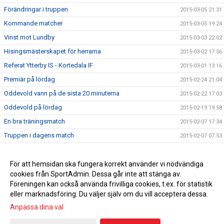
Förändringar i truppen
2015-03-05 21:31
Kommande matcher
2015-03-05 19:24
Vinst mot Lundby
2015-03-03 22:02
Hisingsmästerskapet för herrarna
2015-03-02 17:56
Referat Ytterby IS - Kortedala IF
2015-03-01 13:16
Premiär på lördag
2015-02-24 21:04
Oddevold vann på de sista 20 minuterna
2015-02-22 17:03
Oddevold på lördag
2015-02-19 19:58
En bra träningsmatch
2015-02-07 17:34
Truppen i dagens match
2015-02-07 07:53
Lindevi IP på lördag?
2015-02-05 20:12
Försäsongsträning
För att hemsidan ska fungera korrekt använder vi nödvändiga
2015-01-29 20:18
cookies från SportAdmin. Dessa går inte att stänga av.
Boka lördagar framöver
2015-01-25 18:28
Föreningen kan också använda frivilliga cookies, t.ex. för statistik
eller marknadsföring. Du väljer själv om du vill acceptera dessa.
Anpassa dina val
Cookie-inställningar
Gå till Webbversion