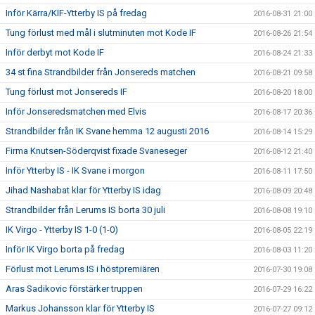
Inför Kärra/KIF-Ytterby IS på fredag
2016-08-31 21:00
Tung förlust med mål i slutminuten mot Kode IF
2016-08-26 21:54
Inför derbyt mot Kode IF
2016-08-24 21:33
34 st fina Strandbilder från Jonsereds matchen
2016-08-21 09:58
Tung förlust mot Jonsereds IF
2016-08-20 18:00
Inför Jonseredsmatchen med Elvis
2016-08-17 20:36
Strandbilder från IK Svane hemma 12 augusti 2016
2016-08-14 15:29
Firma Knutsen-Söderqvist fixade Svaneseger
2016-08-12 21:40
Inför Ytterby IS - IK Svane i morgon
2016-08-11 17:50
Jihad Nashabat klar för Ytterby IS idag
2016-08-09 20:48
Strandbilder från Lerums IS borta 30 juli
2016-08-08 19:10
IK Virgo - Ytterby IS 1-0 (1-0)
2016-08-05 22:19
Inför IK Virgo borta på fredag
2016-08-03 11:20
Förlust mot Lerums IS i höstpremiären
2016-07-30 19:08
Aras Sadikovic förstärker truppen
2016-07-29 16:22
Markus Johansson klar för Ytterby IS
2016-07-27 09:12