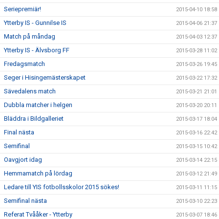
Seriepremiär!
2015-04-10 18:58
Ytterby IS - Gunnilse IS
2015-04-06 21:37
Match på måndag
2015-04-03 12:37
Ytterby IS - Älvsborg FF
2015-03-28 11:02
Fredagsmatch
2015-03-26 19:45
Seger i Hisingemästerskapet
2015-03-22 17:32
Sävedalens match
2015-03-21 21:01
Dubbla matcher i helgen
2015-03-20 20:11
Bläddra i Bildgalleriet
2015-03-17 18:04
Final nästa
2015-03-16 22:42
Semifinal
2015-03-15 10:42
Oavgjort idag
2015-03-14 22:15
Hemmamatch på lördag
2015-03-12 21:49
Ledare till YIS fotbollsskolor 2015 sökes!
2015-03-11 11:15
Semifinal nästa
2015-03-10 22:23
Referat Tvååker - Ytterby
2015-03-07 18:46