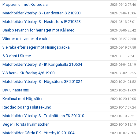
Proppen ur mot Kortedala
2021-09-12 07:46
Matchbilder Ytterby IS - Landvetter IS 210903
2021-09-04 10:06
Matchbilder Ytterby IS - Hestrafors IF 210813
2021-08-13 23:01
Snabb revanch för herrlaget mot Kållered
2021-08-06 23:42
Vänder och vinner: 4:e raka!
2021-06-27 22:58
3:e raka efter seger mot Hisingsbacka
2021-06-19 07:50
6-3 vinst i Skene
2021-06-11 23:41
Matchbilder Ytterby IS - IK Kongahälla 210604
2021-06-04 23:19
YIS herr - IKK fredag 4/6 19:00
2021-06-02 09:55
Matchbilder Ytterby IS - Högsäters GF 201024
2020-10-24 21:52
Div. 3 nästa !!!!!!
2020-10-24 17:09
Kvalfinal mot Högsäter
2020-10-20 10:05
Räddad poäng i slutsekund
2020-10-17 07:24
Matchbilder Ytterby IS - Trollhättans FK 201010
2020-10-10 20:21
Seger i första kvalmatchen
2020-10-10 18:19
Matchbilder Gårda BK - Ytterby IS 201004
2020-10-07 20:05