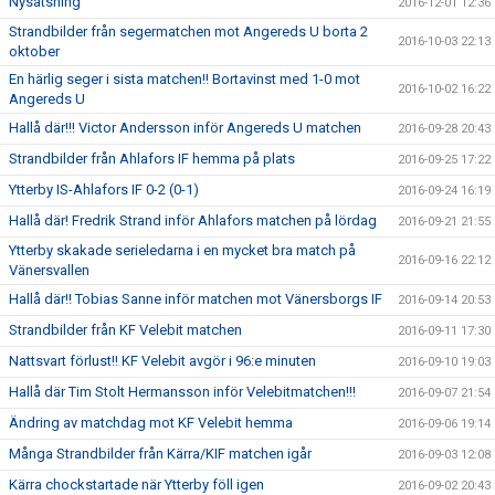
Nysatsning
2016-12-01 12:36
Strandbilder från segermatchen mot Angereds U borta 2
2016-10-03 22:13
oktober
En härlig seger i sista matchen!! Bortavinst med 1-0 mot
2016-10-02 16:22
Angereds U
Hallå där!!! Victor Andersson inför Angereds U matchen
2016-09-28 20:43
Strandbilder från Ahlafors IF hemma på plats
2016-09-25 17:22
Ytterby IS-Ahlafors IF 0-2 (0-1)
2016-09-24 16:19
Hallå där! Fredrik Strand inför Ahlafors matchen på lördag
2016-09-21 21:55
Ytterby skakade serieledarna i en mycket bra match på
2016-09-16 22:12
Vänersvallen
Hallå där!! Tobias Sanne inför matchen mot Vänersborgs IF
2016-09-14 20:53
Strandbilder från KF Velebit matchen
2016-09-11 17:30
Nattsvart förlust!! KF Velebit avgör i 96:e minuten
2016-09-10 19:03
Hallå där Tim Stolt Hermansson inför Velebitmatchen!!!
2016-09-07 21:54
Ändring av matchdag mot KF Velebit hemma
2016-09-06 19:14
Många Strandbilder från Kärra/KIF matchen igår
2016-09-03 12:08
Kärra chockstartade när Ytterby föll igen
2016-09-02 20:43