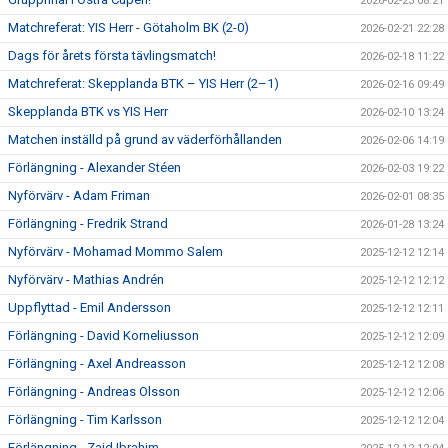
2026-02-23 08:21
Matchreferat: YIS Herr - Götaholm BK (2-0)
2026-02-21 22:28
Dags för årets första tävlingsmatch!
2026-02-18 11:22
Matchreferat: Skepplanda BTK – YIS Herr (2–1)
2026-02-16 09:49
Skepplanda BTK vs YIS Herr
2026-02-10 13:24
Matchen inställd på grund av väderförhållanden
2026-02-06 14:19
Förlängning - Alexander Stéen
2026-02-03 19:22
Nyförvärv - Adam Friman
2026-02-01 08:35
Förlängning - Fredrik Strand
2026-01-28 13:24
Nyförvärv - Mohamad Mommo Salem
2025-12-12 12:14
Nyförvärv - Mathias Andrén
2025-12-12 12:12
Uppflyttad - Emil Andersson
2025-12-12 12:11
Förlängning - David Korneliusson
2025-12-12 12:09
Förlängning - Axel Andreasson
2025-12-12 12:08
Förlängning - Andreas Olsson
2025-12-12 12:06
Förlängning - Tim Karlsson
2025-12-12 12:04
Förlängning - Zaid Ibrahim