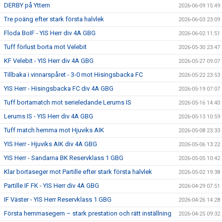
DERBY på Yttern
2026-06-09 15:49
Tre poäng efter stark första halvlek
2026-06-03 23:09
Floda BoIF - YIS Herr div 4A GBG
2026-06-02 11:51
Tuff förlust borta mot Velebit
2026-05-30 23:47
KF Velebit - YIS Herr div 4A GBG
2026-05-27 09:07
Tillbaka i vinnarspåret - 3-0 mot Hisingsbacka FC
2026-05-22 23:53
YIS Herr - Hisingsbacka FC div 4A GBG
2026-05-19 07:07
Tuff bortamatch mot serieledande Lerums IS
2026-05-16 14:40
Lerums IS - YIS Herr div 4A GBG
2026-05-13 10:59
Tuff match hemma mot Hjuviks AIK
2026-05-08 23:33
YIS Herr - Hjuviks AIK div 4A GBG
2026-05-06 13:22
YIS Herr - Sandarna BK Reservklass 1 GBG
2026-05-05 10:42
Klar bortaseger mot Partille efter stark första halvlek
2026-05-02 19:38
Partille IF FK - YIS Herr div 4A GBG
2026-04-29 07:51
IF Väster - YIS Herr Reservklass 1 GBG
2026-04-26 14:28
Första hemmasegern – stark prestation och rätt inställning
2026-04-25 09:32