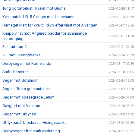
2024-10-27 06:26
Tung bortaförlust i kvalet mot Grums
2024-10-20 11:17
Kval match 1/3: 5-0 seger mot Ulricehamn
2024-10-13 09:59
Herrlaget klart för kval till div.3 efter vinst mot Älvängen
2024-10-07 12:56
Knapp vinst mot Angered bäddar för spännande
2024-10-01 11:10
slutomgång
Full fart framåt!
2024-09-21 07:28
1-1 mot Hisingsbacka
2024-08-24 08:19
Derbyseger mot Romelanda
2024-08-17 09:39
Stabil höststart
2024-08-10 08:05
Seger mot Götaholm
2024-06-24 13:05
Seger i första gräsmatchen
2024-06-02 06:20
Seger mot obesegrade Lerum
2024-05-26 07:03
Oavgjort mot Västkurd
2024-05-20 08:22
Seger mot Utbynäs
2024-05-09 14:22
Utflyktsmål blockerat i Hisingsbacka
2024-05-04 07:39
Derbyseger efter stark avslutning
2024-04-27 08:11