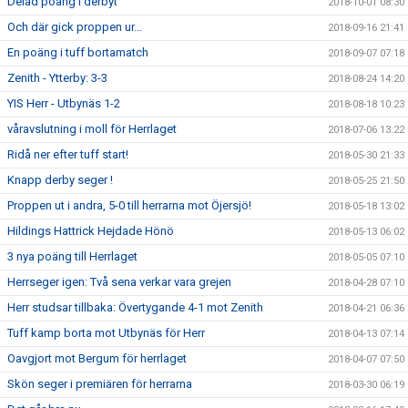
Delad poäng i derbyt
2018-10-01 08:30
Och där gick proppen ur...
2018-09-16 21:41
En poäng i tuff bortamatch
2018-09-07 07:18
Zenith - Ytterby: 3-3
2018-08-24 14:20
YIS Herr - Utbynäs 1-2
2018-08-18 10:23
våravslutning i moll för Herrlaget
2018-07-06 13:22
Ridå ner efter tuff start!
2018-05-30 21:33
Knapp derby seger !
2018-05-25 21:50
Proppen ut i andra, 5-0 till herrarna mot Öjersjö!
2018-05-18 13:02
Hildings Hattrick Hejdade Hönö
2018-05-13 06:02
3 nya poäng till Herrlaget
2018-05-05 07:10
Herrseger igen: Två sena verkar vara grejen
2018-04-28 07:10
Herr studsar tillbaka: Övertygande 4-1 mot Zenith
2018-04-21 06:36
Tuff kamp borta mot Utbynäs för Herr
2018-04-13 07:14
Oavgjort mot Bergum för herrlaget
2018-04-07 07:50
Skön seger i premiären för herrarna
2018-03-30 06:19