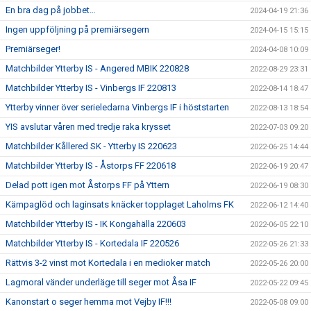
En bra dag på jobbet…
2024-04-19 21:36
Ingen uppföljning på premiärsegern
2024-04-15 15:15
Premiärseger!
2024-04-08 10:09
Matchbilder Ytterby IS - Angered MBIK 220828
2022-08-29 23:31
Matchbilder Ytterby IS - Vinbergs IF 220813
2022-08-14 18:47
Ytterby vinner över serieledarna Vinbergs IF i höststarten
2022-08-13 18:54
YIS avslutar våren med tredje raka krysset
2022-07-03 09:20
Matchbilder Kållered SK - Ytterby IS 220623
2022-06-25 14:44
Matchbilder Ytterby IS - Åstorps FF 220618
2022-06-19 20:47
Delad pott igen mot Åstorps FF på Yttern
2022-06-19 08:30
Kämpaglöd och laginsats knäcker topplaget Laholms FK
2022-06-12 14:40
Matchbilder Ytterby IS - IK Kongahälla 220603
2022-06-05 22:10
Matchbilder Ytterby IS - Kortedala IF 220526
2022-05-26 21:33
Rättvis 3-2 vinst mot Kortedala i en medioker match
2022-05-26 20:00
Lagmoral vänder underläge till seger mot Åsa IF
2022-05-22 09:45
Kanonstart o seger hemma mot Vejby IF!!!
2022-05-08 09:00