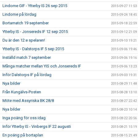
Lindome GIF - Ytterby IS 26 sep 2015
2015-09-27 11:53
Lindome på lördag
2015-09-24 18:45
Bortamatch 19 september
2015-09-18 22:59
Ytterby IS - Jonsereds IF 12 sep 2015
2015-09-12 21:09
Du är den 12:e spelaren!
2015-09-10 19:21
Ytterby IS - Dalstorps IF 5 sep 2015
2015-09-06 19:46
Inställd match 7 september
2015-09-06 19:16
Många matcher mellan YIS och Jonsereds IF
2015-09-06 13:23
Inför Dalstorps IF på lördag
2015-09-03 19:31
Nya bilder
2015-08-29 11:48
Från Kungälvs-Posten
2015-08-28 13:10
Möte med Assyriska BK 28/8
2015-08-27 22:42
Nya bilder
2015-08-23 10:14
Inga poäng för oss idag
2015-08-22 20:56
Inför Ytterby IS - Vinbergs IF 22 augusti
2015-08-21 15:19
En poäng på bortaplan
2015-08-15 21:49