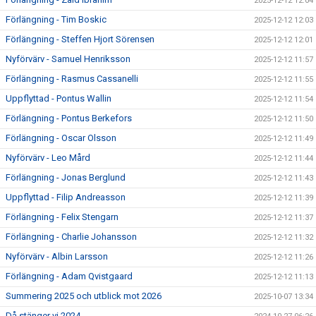
2025-12-12 12:04
Förlängning - Tim Boskic
2025-12-12 12:03
Förlängning - Steffen Hjort Sörensen
2025-12-12 12:01
Nyförvärv - Samuel Henriksson
2025-12-12 11:57
Förlängning - Rasmus Cassanelli
2025-12-12 11:55
Uppflyttad - Pontus Wallin
2025-12-12 11:54
Förlängning - Pontus Berkefors
2025-12-12 11:50
Förlängning - Oscar Olsson
2025-12-12 11:49
Nyförvärv - Leo Mård
2025-12-12 11:44
Förlängning - Jonas Berglund
2025-12-12 11:43
Uppflyttad - Filip Andreasson
2025-12-12 11:39
Förlängning - Felix Stengarn
2025-12-12 11:37
Förlängning - Charlie Johansson
2025-12-12 11:32
Nyförvärv - Albin Larsson
2025-12-12 11:26
Förlängning - Adam Qvistgaard
2025-12-12 11:13
Summering 2025 och utblick mot 2026
2025-10-07 13:34
Då stänger vi 2024….