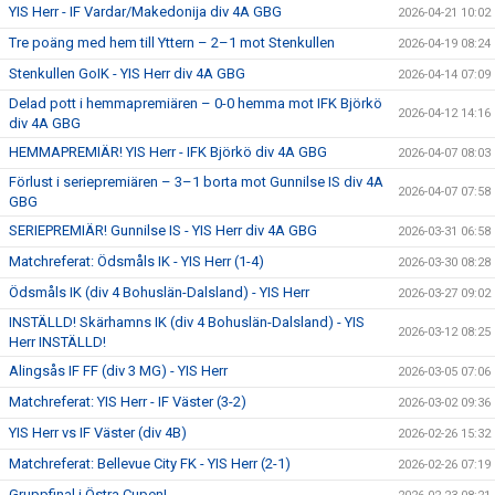
YIS Herr - IF Vardar/Makedonija div 4A GBG
2026-04-21 10:02
Tre poäng med hem till Yttern – 2–1 mot Stenkullen
2026-04-19 08:24
Stenkullen GoIK - YIS Herr div 4A GBG
2026-04-14 07:09
Delad pott i hemmapremiären – 0-0 hemma mot IFK Björkö
2026-04-12 14:16
div 4A GBG
HEMMAPREMIÄR! YIS Herr - IFK Björkö div 4A GBG
2026-04-07 08:03
Förlust i seriepremiären – 3–1 borta mot Gunnilse IS div 4A
2026-04-07 07:58
GBG
SERIEPREMIÄR! Gunnilse IS - YIS Herr div 4A GBG
2026-03-31 06:58
Matchreferat: Ödsmåls IK - YIS Herr (1-4)
2026-03-30 08:28
Ödsmåls IK (div 4 Bohuslän-Dalsland) - YIS Herr
2026-03-27 09:02
INSTÄLLD! Skärhamns IK (div 4 Bohuslän-Dalsland) - YIS
2026-03-12 08:25
Herr INSTÄLLD!
Alingsås IF FF (div 3 MG) - YIS Herr
2026-03-05 07:06
Matchreferat: YIS Herr - IF Väster (3-2)
2026-03-02 09:36
YIS Herr vs IF Väster (div 4B)
2026-02-26 15:32
Matchreferat: Bellevue City FK - YIS Herr (2-1)
2026-02-26 07:19
Gruppfinal i Östra Cupen!