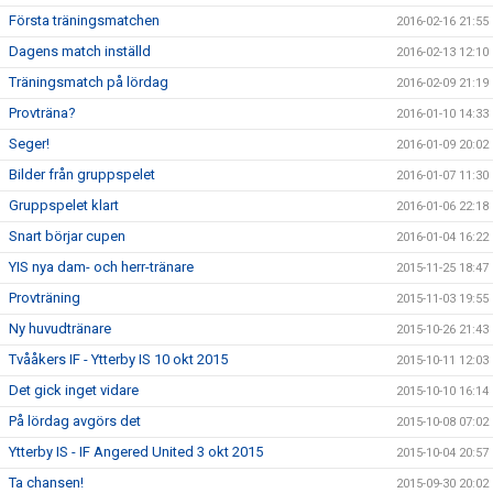
Första träningsmatchen
2016-02-16 21:55
Dagens match inställd
2016-02-13 12:10
Träningsmatch på lördag
2016-02-09 21:19
Provträna?
2016-01-10 14:33
Seger!
2016-01-09 20:02
Bilder från gruppspelet
2016-01-07 11:30
Gruppspelet klart
2016-01-06 22:18
Snart börjar cupen
2016-01-04 16:22
YIS nya dam- och herr-tränare
2015-11-25 18:47
Provträning
2015-11-03 19:55
Ny huvudtränare
2015-10-26 21:43
Tvååkers IF - Ytterby IS 10 okt 2015
2015-10-11 12:03
Det gick inget vidare
2015-10-10 16:14
På lördag avgörs det
2015-10-08 07:02
Ytterby IS - IF Angered United 3 okt 2015
2015-10-04 20:57
Ta chansen!
2015-09-30 20:02