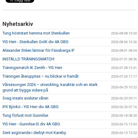
BILDGALLERI
MATCHER
Nyhetsarkiv
LÄNKAR
Tung höststart hemma mot Stenkullen
2026-08-08 10:50
YIS Herr - Stenkullen GoIK div 4A GBG
2026-08-04 10:26
DOKUMENT
Alexander Stéen lämnar för Fässbergs IF
2026-08-01 08:04
INSTÄLLD TRÄNINGSMATCH!
2026-07-31 08:36
Träningsmatch IK Zenith - YIS Herr
2026-07-28 15:41
Träningen återupptas – nu blickar vi framåt
2026-07-24 17:17
Vårsäsongen 2026 – utveckling, karaktär och en stark
2026-06-29 10:22
grund att bygga vidare på
Svag insats avslutar våren
2026-06-29 09:11
IFK Björkö - YIS Herr div 4A GBG
2026-06-24 07:16
Tung förlust mot Gunnilse
2026-06-18 08:20
YIS Herr - Gunnilse IS div 4A GBG
2026-06-15 13:42
Sent avgörande i derbyt mot Kareby
2026-06-13 15:52