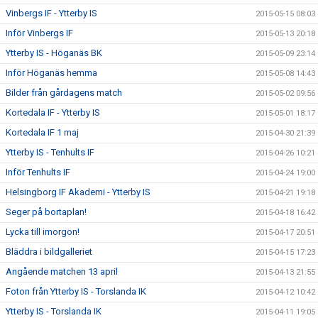
Vinbergs IF - Ytterby IS
2015-05-15 08:03
Inför Vinbergs IF
2015-05-13 20:18
Ytterby IS - Höganäs BK
2015-05-09 23:14
Inför Höganäs hemma
2015-05-08 14:43
Bilder från gårdagens match
2015-05-02 09:56
Kortedala IF - Ytterby IS
2015-05-01 18:17
Kortedala IF 1 maj
2015-04-30 21:39
Ytterby IS - Tenhults IF
2015-04-26 10:21
Inför Tenhults IF
2015-04-24 19:00
Helsingborg IF Akademi - Ytterby IS
2015-04-21 19:18
Seger på bortaplan!
2015-04-18 16:42
Lycka till imorgon!
2015-04-17 20:51
Bläddra i bildgalleriet
2015-04-15 17:23
Angående matchen 13 april
2015-04-13 21:55
Foton från Ytterby IS - Torslanda IK
2015-04-12 10:42
Ytterby IS - Torslanda IK
2015-04-11 19:05