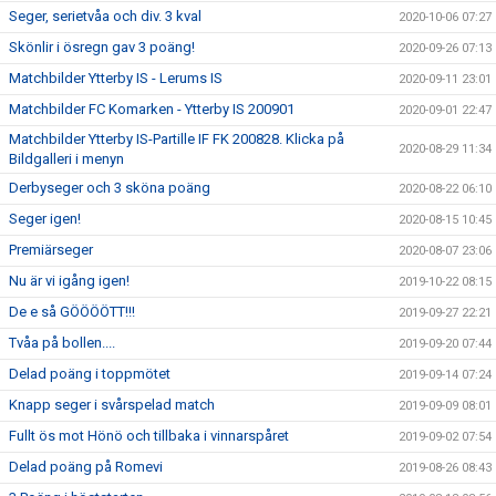
Seger, serietvåa och div. 3 kval
2020-10-06 07:27
Skönlir i ösregn gav 3 poäng!
2020-09-26 07:13
Matchbilder Ytterby IS - Lerums IS
2020-09-11 23:01
Matchbilder FC Komarken - Ytterby IS 200901
2020-09-01 22:47
Matchbilder Ytterby IS-Partille IF FK 200828. Klicka på
2020-08-29 11:34
Bildgalleri i menyn
Derbyseger och 3 sköna poäng
2020-08-22 06:10
Seger igen!
2020-08-15 10:45
Premiärseger
2020-08-07 23:06
Nu är vi igång igen!
2019-10-22 08:15
De e så GÖÖÖÖTT!!!
2019-09-27 22:21
Tvåa på bollen....
2019-09-20 07:44
Delad poäng i toppmötet
2019-09-14 07:24
Knapp seger i svårspelad match
2019-09-09 08:01
Fullt ös mot Hönö och tillbaka i vinnarspåret
2019-09-02 07:54
Delad poäng på Romevi
2019-08-26 08:43