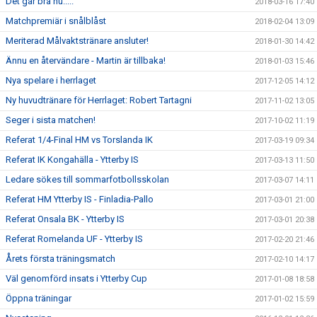
Det går bra nu.....
2018-03-16 17:40
Matchpremiär i snålblåst
2018-02-04 13:09
Meriterad Målvaktstränare ansluter!
2018-01-30 14:42
Ännu en återvändare - Martin är tillbaka!
2018-01-03 15:46
Nya spelare i herrlaget
2017-12-05 14:12
Ny huvudtränare för Herrlaget: Robert Tartagni
2017-11-02 13:05
Seger i sista matchen!
2017-10-02 11:19
Referat 1/4-Final HM vs Torslanda IK
2017-03-19 09:34
Referat IK Kongahälla - Ytterby IS
2017-03-13 11:50
Ledare sökes till sommarfotbollsskolan
2017-03-07 14:11
Referat HM Ytterby IS - Finladia-Pallo
2017-03-01 21:00
Referat Onsala BK - Ytterby IS
2017-03-01 20:38
Referat Romelanda UF - Ytterby IS
2017-02-20 21:46
Årets första träningsmatch
2017-02-10 14:17
Väl genomförd insats i Ytterby Cup
2017-01-08 18:58
Öppna träningar
2017-01-02 15:59