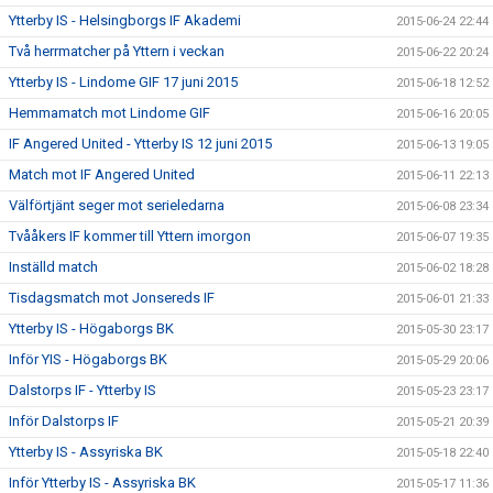
Ytterby IS - Helsingborgs IF Akademi
2015-06-24 22:44
Två herrmatcher på Yttern i veckan
2015-06-22 20:24
Ytterby IS - Lindome GIF 17 juni 2015
2015-06-18 12:52
Hemmamatch mot Lindome GIF
2015-06-16 20:05
IF Angered United - Ytterby IS 12 juni 2015
2015-06-13 19:05
Match mot IF Angered United
2015-06-11 22:13
Välförtjänt seger mot serieledarna
2015-06-08 23:34
Tvååkers IF kommer till Yttern imorgon
2015-06-07 19:35
Inställd match
2015-06-02 18:28
Tisdagsmatch mot Jonsereds IF
2015-06-01 21:33
Ytterby IS - Högaborgs BK
2015-05-30 23:17
Inför YIS - Högaborgs BK
2015-05-29 20:06
Dalstorps IF - Ytterby IS
2015-05-23 23:17
Inför Dalstorps IF
2015-05-21 20:39
Ytterby IS - Assyriska BK
2015-05-18 22:40
Inför Ytterby IS - Assyriska BK
2015-05-17 11:36