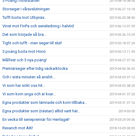
3 Poäng i höststarten
2019-08-18 08:56
Storseger i våravslutningen
2019-06-27 10:18
Tufft borta mot Utbynäs..
2019-06-20 08:40
Vinst mot FinPa och serieledning i halvtid
2019-06-13 07:39
Det som började så bra...
2019-05-26 10:29
Tight och tufft - men seger till slut!
2019-05-18 07:24
3 poäng borta mot Hönö
2019-05-13 11:39
Målfest och 3 nya poäng!
2019-04-27 07:56
Premiärseger efter tidig väckarklocka
2019-04-06 06:45
Och i sista minuten så anslöt...
2019-04-03 07:12
Vi som har sökt oss hit...
2019-04-02 08:20
Vi som kom unga och är kvar...
2019-04-01 07:20
Egna produkter som lämnade och kom tillbaka...
2019-03-31 07:16
Egna produkter som (nästan) alltid varit här...
2019-03-30
En vecka till seriepremiär för Herrlaget!
2019-03-29 09:36
Revanch mot ÄIK!
2018-10-09 00:09