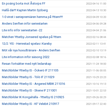
En poäng borta mot Åstorps FF
2022-04-16 11:00
Hallå där!!! Kapten Martin Sjöberg
2022-04-13 10:30
1-0 vinst i seriepremiären hemma på Yttern!!!!
2022-04-09 10:20
Anders Senften inför seriestarten
2022-04-06 09:28
Lite info inför seriestarten -22
2022-04-04 21:06
Matchen Ytterby-Jonsered spelas på Yttern
2022-02-16 08:44
12/2: YIS - Herrestad spelas i Kareby
2022-02-11 13:41
Möt vår nya huvudtränare - Anders Senften
2022-02-10 13:19
Lite information inför säsong 2022
2022-02-08 18:16
Resan fortsätter med nytt ledarskap
2021-11-24 18:00
Matchbilder Ytterby IS - Öckerö IF 211105
2021-11-06 00:05
Matchbilder Ytterby IS - Tölö IF 211029
2021-10-29 23:23
Matchbilder Ytterby IS - Angered MBIK 211016
2021-10-16 19:13
Matchbilder Ytterby IS - Skene IF 211001
2021-10-01 22:53
Matchbilder IK Kongahälla - Ytterby IS 210925
2021-09-26 00:29
Matchbilder Ytterby IS - KF Velebit 210917
2021-09-17 22:40