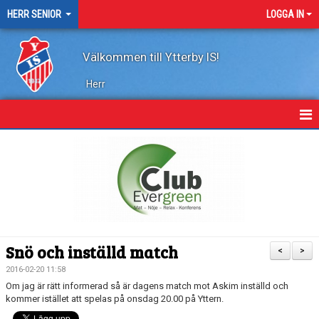
HERR SENIOR
LOGGA IN
Välkommen till Ytterby IS!
Herr
HEM
NYHETER
KALENDER
TRUPPEN
Snö och inställd match
<
>
KONTAKT
2016-02-20 11:58
Om jag är rätt informerad så är dagens match mot Askim inställd och
MARATONTABELL
kommer istället att spelas på onsdag 20.00 på Yttern.