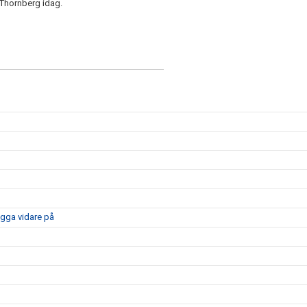
m Thornberg idag.
ygga vidare på