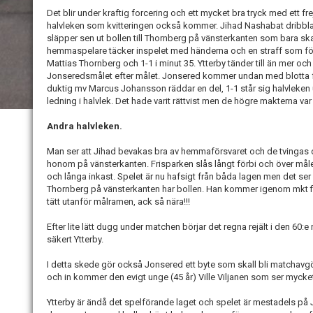
Det blir under kraftig forcering och ett mycket bra tryck med ett fre
halvleken som kvitteringen också kommer. Jihad Nashabat dribb
släpper sen ut bollen till Thornberg på vänsterkanten som bara skall
hemmaspelare täcker inspelet med händerna och en straff som följ
Mattias Thornberg och 1-1 i minut 35. Ytterby tänder till än mer oc
Jonseredsmålet efter målet. Jonsered kommer undan med blotta f
duktig mv Marcus Johansson räddar en del, 1-1 står sig halvleken 
ledning i halvlek. Det hade varit rättvist men de högre makterna var
Andra halvleken.
Man ser att Jihad bevakas bra av hemmaförsvaret och de tvingas dir
honom på vänsterkanten. Frisparken slås långt förbi och över måle
och långa inkast. Spelet är nu hafsigt från båda lagen men det ser
Thornberg på vänsterkanten har bollen. Han kommer igenom mkt fint
tätt utanför målramen, ack så nära!!!
Efter lite lätt dugg under matchen börjar det regna rejält i den 60:e
säkert Ytterby.
I detta skede gör också Jonsered ett byte som skall bli matchavgö
och in kommer den evigt unge (45 år) Ville Viljanen som ser mycke
Ytterby är ändå det spelförande laget och spelet är mestadels på