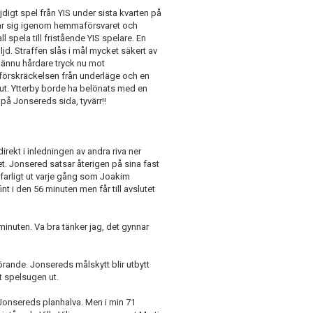
jdigt spel från YIS under sista kvarten på
lar sig igenom hemmaförsvaret och
 spela till fristående YIS spelare. En
d. Straffen slås i mål mycket säkert av
h ännu hårdare tryck nu mot
örskräckelsen från underläge och en
ut. Ytterby borde ha belönats med en
 på Jonsereds sida, tyvärr!!
ekt i inledningen av andra riva ner
t. Jonsered satsar återigen på sina fast
 farligt ut varje gång som Joakim
 i den 56 minuten men får till avslutet
 minuten. Va bra tänker jag, det gynnar
rande. Jonsereds målskytt blir utbytt
t spelsugen ut.
 Jonsereds planhalva. Men i min 71