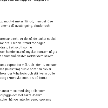
p mot två meter i längd, men det löser
itionerna då avstängning, skador och
ressar direkt. Är det så de tänker spela?
arandra. Fredrik Strand för dagen
drar på ett skott som en
varten händer inte så mycket förutom några
säkre hemmamålvakten räddar dem säkert.
bästa vapnet för mål. Och I den 17 minuten
borns (minst 2m) huvud som han nickar
lexander Mihailovic och stänker in bollen
öberg i Ytterbykassen. 1-0 på första
 chansar mest med långbollar som
med pigge och bollsäkre Joakim
tchen hänger inte Jonsered spelarna