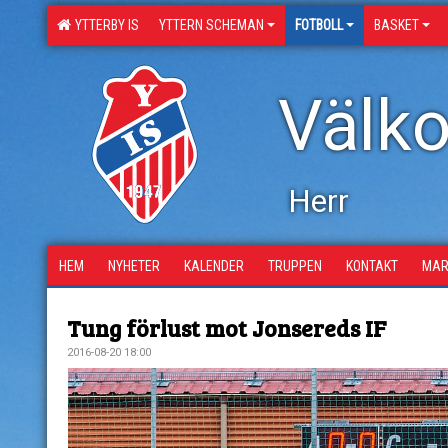
YTTERBY IS
YTTERN SCHEMAN
FOTBOLL
BASKET
Välko
Herr
HEM
NYHETER
KALENDER
TRUPPEN
KONTAKT
MAR
Tung förlust mot Jonsereds IF
2016-08-20 18:00