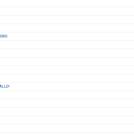
A GBG
TÄLLD!