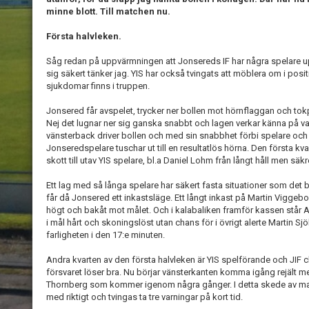
minne blott. Till matchen nu.
Första halvleken.
Såg redan på uppvärmningen att Jonsereds IF har några spelare up
sig säkert tänker jag. YIS har också tvingats att möblera om i pos
sjukdomar finns i truppen.
Jonsered får avspelet, trycker ner bollen mot hörnflaggan och tokp
Nej det lugnar ner sig ganska snabbt och lagen verkar känna på v
vänsterback driver bollen och med sin snabbhet förbi spelare och 
Jonseredspelare tuschar ut till en resultatlös hörna. Den första k
skott till utav YIS spelare, bl.a Daniel Lohm från långt håll men 
Ett lag med så långa spelare har säkert fasta situationer som det 
får då Jonsered ett inkastsläge. Ett långt inkast på Martin Vigge
högt och bakåt mot målet. Och i kalabaliken framför kassen står A
i mål hårt och skoningslöst utan chans för i övrigt alerte Martin Sj
farligheten i den 17:e minuten.
Andra kvarten av den första halvleken är YIS spelförande och JIF
försvaret löser bra. Nu börjar vänsterkanten komma igång rejält 
Thornberg som kommer igenom några gånger. I detta skede av ma
med riktigt och tvingas ta tre varningar på kort tid.