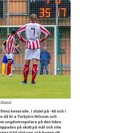
 Strand.
nns bevarade. I slutet på -60 och i
e då bl.a Torbjörn Nilsson och
som ungdomsspelare på den tiden.
oppades på skott på mål och inte
 höga träd växt upp och hagen ett