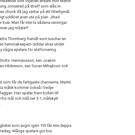
stående Ville Viljanen ensam mot Martin
ning Jonsered på straff som slås in
 chock då jag väntar på ett Ytterbymål.
igt uddlöst även ute på plan. Jihad
r kvar. Man får inte ta sådana varningar
 men jag måste!!!
 Mattis Thornberg framåt som tuschar en
men hemmakeepern räddar strax under
by några spelare för slutforcering.
im Stolts Hermansson, sen Joakim
as Hildesson, sen Goran Mihajlovic och
d som får de farligaste chanserna. Martin
ista målet kommer också i tredje
flaggan. Han spelar fram bollen till
r mål och ridå ner 3-1, målskytt
.
lligheter som avgör igen. YIS får inte deppa
redag. Många spelare gör bra