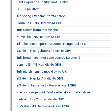
Sent avgörande i derbyt mot Kareby
DERBY på Yttern
Tre poäng efter stark första halvlek
Floda BoIF - YIS Herr div 4A GBG
Tuff förlust borta mot Velebit
KF Velebit - YIS Herr div 4A GBG
Tillbaka i vinnarspåret - 3-0 mot Hisingsbacka FC
YIS Herr - Hisingsbacka FC div 4A GBG
Tuff bortamatch mot serieledande Lerums IS
Lerums IS - YIS Herr div 4A GBG
Tuff match hemma mot Hjuviks AIK
YIS Herr - Hjuviks AIK div 4A GBG
YIS Herr - Sandarna BK Reservklass 1 GBG
Klar bortaseger mot Partille efter stark första halvlek
Partille IF FK - YIS Herr div 4A GBG
IF Väster - YIS Herr Reservklass 1 GBG