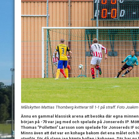
Målskytten Mattias Thornberg kvitterar till 1-1 på straff. Foto Joakim
Ännu en gammal klassisk arena att besöka där egna minnen fi
början på -70 var jag med och spelade på Jonsereds IP. Mött
Thomas ”Polletten” Larsson som spelade för Jonsereds IF 
Minns även att det var en kohage bakom det ena målet och h
utanför, för då slapp jag hämta bollen i kohagen. Där har nu