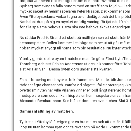
droppar Jonsered bollen högt bakom hemmaförsvararna och en fri
Sjöberg som tvingas fälla honom med en straff som följd. 2-1 led
mycket säkert av hemmaspelaren Peter Nilsson. Det kommer som en
Även Ytterbyspelarna verkar tagna av underläget och det blir plötsl
Nashabat drar på sig en mycket onödig varning för tjat när 10min ä
för alla spelarna behövs. Detta ska inte behöva skrivas egentligen
Nu räddar Fredrik Strand ett skott på mållinjen sen ett skott från
hemmaspelare. Bollen kommer i en båge som ser ut att gå i mål 
ribban mycket snyggt till hörna som blir resultatlös. Nu byter Ytter
Ytterby gjorde de tre byten i matchen man får göra. Först byts T
Thornberg och sist Fabian Andersson ut och in kommer först Tobi
sist Ari Fari Sahli. Dessa byten görs under sista kvarten.
En slutforcering med mycket folk framme nu. Men det blir Jonsere
räddar några chanser och utanför vid något tillfälle noterar jag. S
övertidsminuten när Ville Viljanen vinner en boll långt nere vid hörn
medspelare som sedan kan frispela en hemmaspelare ensam framfö
Alexander Bernhardsson. Sen blåser domaren av matchen. Slut 3-1
Sammanfattning av matchen.
Tycker att Ytterby IS återigen gör en bra match och att det är tillfä
ihop nu utan komma igen och ta revansch på Kode IF kommande f