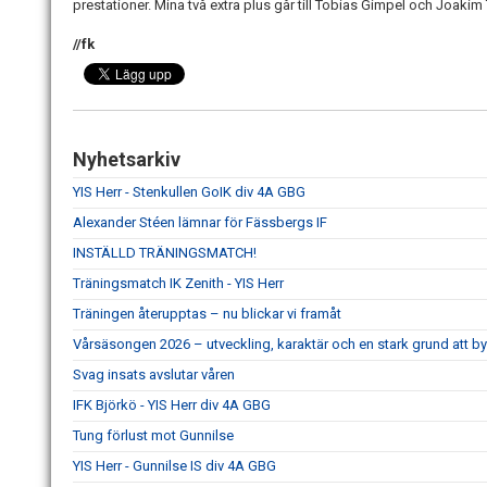
prestationer. Mina två extra plus går till Tobias Gimpel och Joaki
//fk
Nyhetsarkiv
YIS Herr - Stenkullen GoIK div 4A GBG
Alexander Stéen lämnar för Fässbergs IF
INSTÄLLD TRÄNINGSMATCH!
Träningsmatch IK Zenith - YIS Herr
Träningen återupptas – nu blickar vi framåt
Vårsäsongen 2026 – utveckling, karaktär och en stark grund att b
Svag insats avslutar våren
IFK Björkö - YIS Herr div 4A GBG
Tung förlust mot Gunnilse
YIS Herr - Gunnilse IS div 4A GBG