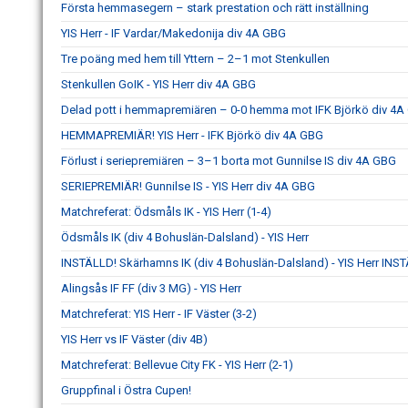
Första hemmasegern – stark prestation och rätt inställning
YIS Herr - IF Vardar/Makedonija div 4A GBG
Tre poäng med hem till Yttern – 2–1 mot Stenkullen
Stenkullen GoIK - YIS Herr div 4A GBG
Delad pott i hemmapremiären – 0-0 hemma mot IFK Björkö div 4
HEMMAPREMIÄR! YIS Herr - IFK Björkö div 4A GBG
Förlust i seriepremiären – 3–1 borta mot Gunnilse IS div 4A GBG
SERIEPREMIÄR! Gunnilse IS - YIS Herr div 4A GBG
Matchreferat: Ödsmåls IK - YIS Herr (1-4)
Ödsmåls IK (div 4 Bohuslän-Dalsland) - YIS Herr
INSTÄLLD! Skärhamns IK (div 4 Bohuslän-Dalsland) - YIS Herr INS
Alingsås IF FF (div 3 MG) - YIS Herr
Matchreferat: YIS Herr - IF Väster (3-2)
YIS Herr vs IF Väster (div 4B)
Matchreferat: Bellevue City FK - YIS Herr (2-1)
Gruppfinal i Östra Cupen!