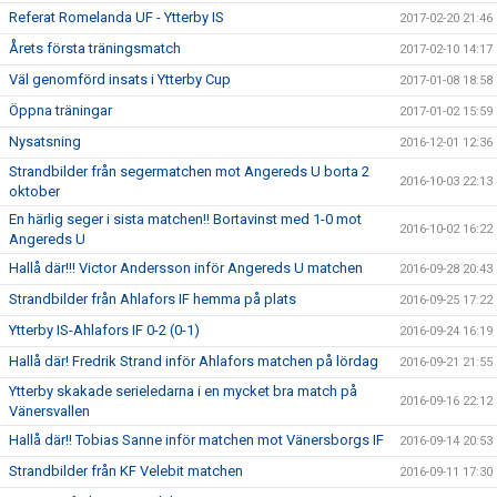
Referat Romelanda UF - Ytterby IS
2017-02-20 21:46
Årets första träningsmatch
2017-02-10 14:17
Väl genomförd insats i Ytterby Cup
2017-01-08 18:58
Öppna träningar
2017-01-02 15:59
Nysatsning
2016-12-01 12:36
Strandbilder från segermatchen mot Angereds U borta 2
2016-10-03 22:13
oktober
En härlig seger i sista matchen!! Bortavinst med 1-0 mot
2016-10-02 16:22
Angereds U
Hallå där!!! Victor Andersson inför Angereds U matchen
2016-09-28 20:43
Strandbilder från Ahlafors IF hemma på plats
2016-09-25 17:22
Ytterby IS-Ahlafors IF 0-2 (0-1)
2016-09-24 16:19
Hallå där! Fredrik Strand inför Ahlafors matchen på lördag
2016-09-21 21:55
Ytterby skakade serieledarna i en mycket bra match på
2016-09-16 22:12
Vänersvallen
Hallå där!! Tobias Sanne inför matchen mot Vänersborgs IF
2016-09-14 20:53
Strandbilder från KF Velebit matchen
2016-09-11 17:30