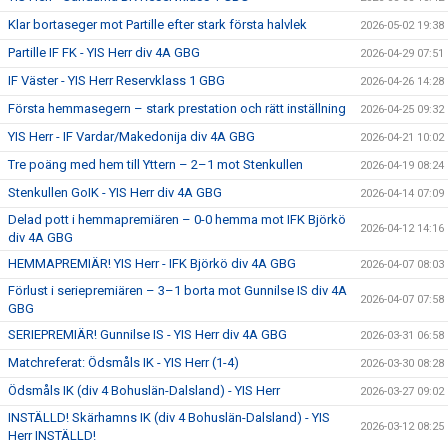
Klar bortaseger mot Partille efter stark första halvlek
2026-05-02 19:38
Partille IF FK - YIS Herr div 4A GBG
2026-04-29 07:51
IF Väster - YIS Herr Reservklass 1 GBG
2026-04-26 14:28
Första hemmasegern – stark prestation och rätt inställning
2026-04-25 09:32
YIS Herr - IF Vardar/Makedonija div 4A GBG
2026-04-21 10:02
Tre poäng med hem till Yttern – 2–1 mot Stenkullen
2026-04-19 08:24
Stenkullen GoIK - YIS Herr div 4A GBG
2026-04-14 07:09
Delad pott i hemmapremiären – 0-0 hemma mot IFK Björkö
2026-04-12 14:16
div 4A GBG
HEMMAPREMIÄR! YIS Herr - IFK Björkö div 4A GBG
2026-04-07 08:03
Förlust i seriepremiären – 3–1 borta mot Gunnilse IS div 4A
2026-04-07 07:58
GBG
SERIEPREMIÄR! Gunnilse IS - YIS Herr div 4A GBG
2026-03-31 06:58
Matchreferat: Ödsmåls IK - YIS Herr (1-4)
2026-03-30 08:28
Ödsmåls IK (div 4 Bohuslän-Dalsland) - YIS Herr
2026-03-27 09:02
INSTÄLLD! Skärhamns IK (div 4 Bohuslän-Dalsland) - YIS
2026-03-12 08:25
Herr INSTÄLLD!