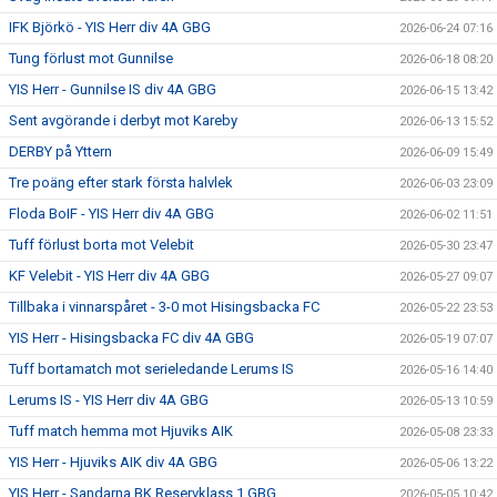
IFK Björkö - YIS Herr div 4A GBG
2026-06-24 07:16
Tung förlust mot Gunnilse
2026-06-18 08:20
YIS Herr - Gunnilse IS div 4A GBG
2026-06-15 13:42
Sent avgörande i derbyt mot Kareby
2026-06-13 15:52
DERBY på Yttern
2026-06-09 15:49
Tre poäng efter stark första halvlek
2026-06-03 23:09
Floda BoIF - YIS Herr div 4A GBG
2026-06-02 11:51
Tuff förlust borta mot Velebit
2026-05-30 23:47
KF Velebit - YIS Herr div 4A GBG
2026-05-27 09:07
Tillbaka i vinnarspåret - 3-0 mot Hisingsbacka FC
2026-05-22 23:53
YIS Herr - Hisingsbacka FC div 4A GBG
2026-05-19 07:07
Tuff bortamatch mot serieledande Lerums IS
2026-05-16 14:40
Lerums IS - YIS Herr div 4A GBG
2026-05-13 10:59
Tuff match hemma mot Hjuviks AIK
2026-05-08 23:33
YIS Herr - Hjuviks AIK div 4A GBG
2026-05-06 13:22
YIS Herr - Sandarna BK Reservklass 1 GBG
2026-05-05 10:42