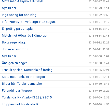
Möte med Assyriska BK 28/8
2015-08-27 22:42
Nya bilder
2015-08-23 10:14
Inga poäng för oss idag
2015-08-22 20:56
Inför Ytterby IS - Vinbergs IF 22 augusti
2015-08-21 15:19
En poäng på bortaplan
2015-08-15 21:49
Match mot Höganäs BK imorgon
2015-08-14 20:43
Bortaseger idag!
2015-08-12 22:23
Jonsered imorgon
2015-08-11 22:37
Nya bilder
2015-08-08 15:01
Äntligen en seger
2015-08-08 11:41
Tenhult spelad, Kortedala på fredag
2015-08-05 07:21
Möte med Tenhults IF imorgon
2015-08-01 20:11
Bilder från Torslandamatchen
2015-07-30 16:45
Förändringar i truppen
2015-07-30 09:22
Torslanda IK - Ytterby IS 28 juli 2015
2015-07-29 13:36
Truppen mot Torslanda IK
2015-07-28 14:55