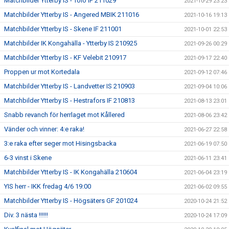
Matchbilder Ytterby IS - Tölö IF 211029
2021-10-29 23:23
Matchbilder Ytterby IS - Angered MBIK 211016
2021-10-16 19:13
Matchbilder Ytterby IS - Skene IF 211001
2021-10-01 22:53
Matchbilder IK Kongahälla - Ytterby IS 210925
2021-09-26 00:29
Matchbilder Ytterby IS - KF Velebit 210917
2021-09-17 22:40
Proppen ur mot Kortedala
2021-09-12 07:46
Matchbilder Ytterby IS - Landvetter IS 210903
2021-09-04 10:06
Matchbilder Ytterby IS - Hestrafors IF 210813
2021-08-13 23:01
Snabb revanch för herrlaget mot Kållered
2021-08-06 23:42
Vänder och vinner: 4:e raka!
2021-06-27 22:58
3:e raka efter seger mot Hisingsbacka
2021-06-19 07:50
6-3 vinst i Skene
2021-06-11 23:41
Matchbilder Ytterby IS - IK Kongahälla 210604
2021-06-04 23:19
YIS herr - IKK fredag 4/6 19:00
2021-06-02 09:55
Matchbilder Ytterby IS - Högsäters GF 201024
2020-10-24 21:52
Div. 3 nästa !!!!!!
2020-10-24 17:09