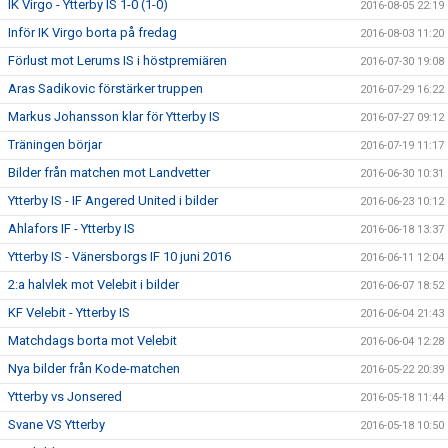
IK Virgo - Ytterby IS 1-0 (1-0)
2016-08-05 22:19
Inför IK Virgo borta på fredag
2016-08-03 11:20
Förlust mot Lerums IS i höstpremiären
2016-07-30 19:08
Aras Sadikovic förstärker truppen
2016-07-29 16:22
Markus Johansson klar för Ytterby IS
2016-07-27 09:12
Träningen börjar
2016-07-19 11:17
Bilder från matchen mot Landvetter
2016-06-30 10:31
Ytterby IS - IF Angered United i bilder
2016-06-23 10:12
Ahlafors IF - Ytterby IS
2016-06-18 13:37
Ytterby IS - Vänersborgs IF 10 juni 2016
2016-06-11 12:04
2:a halvlek mot Velebit i bilder
2016-06-07 18:52
KF Velebit - Ytterby IS
2016-06-04 21:43
Matchdags borta mot Velebit
2016-06-04 12:28
Nya bilder från Kode-matchen
2016-05-22 20:39
Ytterby vs Jonsered
2016-05-18 11:44
Svane VS Ytterby
2016-05-18 10:50