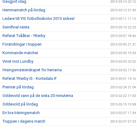
Oavgjort idag
2015-03-14 22:15
Hemmamatch på lördag
2015-03-12 21:49
Ledare till YIS fotbollsskolor 2015 sökes!
2015-03-11 11:15
Semifinal nästa
2015-03-10 22:23
Referat Tvååker - Ytterby
2015-03-07 18:46
Förändringar i truppen
2015-03-05 21:31
Kommande matcher
2015-03-05 19:24
Vinst mot Lundby
2015-03-03 22:02
Hisingsmästerskapet för herrarna
2015-03-02 17:56
Referat Ytterby IS - Kortedala IF
2015-03-01 13:16
Premiär på lördag
2015-02-24 21:04
Oddevold vann på de sista 20 minuterna
2015-02-22 17:03
Oddevold på lördag
2015-02-19 19:58
En bra träningsmatch
2015-02-07 17:34
Truppen i dagens match
2015-02-07 07:53
Lindevi IP på lördag?
2015-02-05 20:12