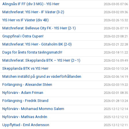
Alingsås IF FF (div 3 MG) - YIS Herr
2026-03-05 07:06
Matchreferat: YIS Herr - IF Väster (3-2)
2026-03-02 09:36
YIS Herr vs IF Väster (div 4B)
2026-02-26 15:32
Matchreferat: Bellevue City FK - YIS Herr (2-1)
2026-02-26 07:19
Gruppfinal i Östra Cupen!
2026-02-23 08:21
Matchreferat: YIS Herr - Götaholm BK (2-0)
2026-02-21 22:28
Dags för årets första tävlingsmatch!
2026-02-18 11:22
Matchreferat: Skepplanda BTK – YIS Herr (2–1)
2026-02-16 09:49
Skepplanda BTK vs YIS Herr
2026-02-10 13:24
Matchen inställd på grund av väderförhållanden
2026-02-06 14:19
Förlängning - Alexander Stéen
2026-02-03 19:22
Nyförvärv - Adam Friman
2026-02-01 08:35
Förlängning - Fredrik Strand
2026-01-28 13:24
Nyförvärv - Mohamad Mommo Salem
2025-12-12 12:14
Nyförvärv - Mathias Andrén
2025-12-12 12:12
Uppflyttad - Emil Andersson
2025-12-12 12:11