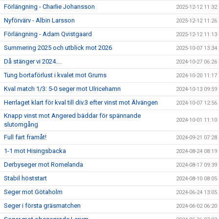
Förlängning - Charlie Johansson
2025-12-12 11:32
Nyförvärv - Albin Larsson
2025-12-12 11:26
Förlängning - Adam Qvistgaard
2025-12-12 11:13
Summering 2025 och utblick mot 2026
2025-10-07 13:34
Då stänger vi 2024….
2024-10-27 06:26
Tung bortaförlust i kvalet mot Grums
2024-10-20 11:17
Kval match 1/3: 5-0 seger mot Ulricehamn
2024-10-13 09:59
Herrlaget klart för kval till div.3 efter vinst mot Älvängen
2024-10-07 12:56
Knapp vinst mot Angered bäddar för spännande
2024-10-01 11:10
slutomgång
Full fart framåt!
2024-09-21 07:28
1-1 mot Hisingsbacka
2024-08-24 08:19
Derbyseger mot Romelanda
2024-08-17 09:39
Stabil höststart
2024-08-10 08:05
Seger mot Götaholm
2024-06-24 13:05
Seger i första gräsmatchen
2024-06-02 06:20