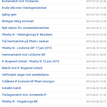
Bortamatch mot Torslanda
2015-07-27 22:36
Kode ville mer i träningsmatchen
2015-07-25 15:35
Igång igen
2015-07-22 19:08
Äntligen riktig sommar!
2015-07-03 12:40
Nytt datum för Jonseredsmatchen
2015-06-26 21:12
Ytterby IS - Helsingborgs IF Akademi
2015-06-24 22:44
Två herrmatcher på Yttern i veckan
2015-06-22 20:24
Ytterby IS - Lindome GIF 17 juni 2015
2015-06-18 12:52
Hemmamatch mot Lindome GIF
2015-06-16 20:05
IF Angered United - Ytterby IS 12 juni 2015
2015-06-13 19:05
Match mot IF Angered United
2015-06-11 22:13
Välförtjänt seger mot serieledarna
2015-06-08 23:34
Tvååkers IF kommer till Yttern imorgon
2015-06-07 19:35
Inställd match
2015-06-02 18:28
Tisdagsmatch mot Jonsereds IF
2015-06-01 21:33
Ytterby IS - Högaborgs BK
2015-05-30 23:17