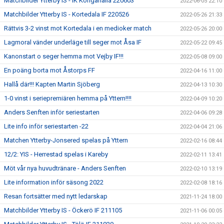
Matchbilder Ytterby IS - IK Kongahälla 220603
2022-06-05 22:10
Matchbilder Ytterby IS - Kortedala IF 220526
2022-05-26 21:33
Rättvis 3-2 vinst mot Kortedala i en medioker match
2022-05-26 20:00
Lagmoral vänder underläge till seger mot Åsa IF
2022-05-22 09:45
Kanonstart o seger hemma mot Vejby IF!!!
2022-05-08 09:00
En poäng borta mot Åstorps FF
2022-04-16 11:00
Hallå där!!! Kapten Martin Sjöberg
2022-04-13 10:30
1-0 vinst i seriepremiären hemma på Yttern!!!!
2022-04-09 10:20
Anders Senften inför seriestarten
2022-04-06 09:28
Lite info inför seriestarten -22
2022-04-04 21:06
Matchen Ytterby-Jonsered spelas på Yttern
2022-02-16 08:44
12/2: YIS - Herrestad spelas i Kareby
2022-02-11 13:41
Möt vår nya huvudtränare - Anders Senften
2022-02-10 13:19
Lite information inför säsong 2022
2022-02-08 18:16
Resan fortsätter med nytt ledarskap
2021-11-24 18:00
Matchbilder Ytterby IS - Öckerö IF 211105
2021-11-06 00:05