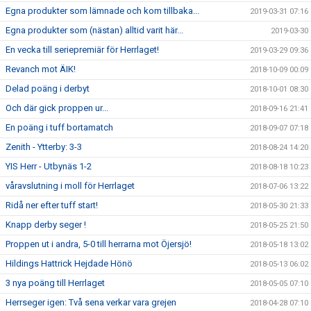
Egna produkter som lämnade och kom tillbaka...
2019-03-31 07:16
Egna produkter som (nästan) alltid varit här...
2019-03-30
En vecka till seriepremiär för Herrlaget!
2019-03-29 09:36
Revanch mot ÄIK!
2018-10-09 00:09
Delad poäng i derbyt
2018-10-01 08:30
Och där gick proppen ur...
2018-09-16 21:41
En poäng i tuff bortamatch
2018-09-07 07:18
Zenith - Ytterby: 3-3
2018-08-24 14:20
YIS Herr - Utbynäs 1-2
2018-08-18 10:23
våravslutning i moll för Herrlaget
2018-07-06 13:22
Ridå ner efter tuff start!
2018-05-30 21:33
Knapp derby seger !
2018-05-25 21:50
Proppen ut i andra, 5-0 till herrarna mot Öjersjö!
2018-05-18 13:02
Hildings Hattrick Hejdade Hönö
2018-05-13 06:02
3 nya poäng till Herrlaget
2018-05-05 07:10
Herrseger igen: Två sena verkar vara grejen
2018-04-28 07:10