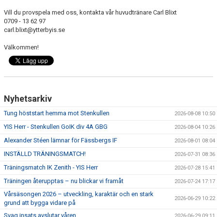
BILDGALLERI
Vill du provspela med oss, kontakta vår huvudtränare Carl Blixt
0709 - 13 62 97
MATCHER
carl.blixt@ytterbyis.se
LÄNKAR
Välkommen!
DOKUMENT
Nyhetsarkiv
Tung höststart hemma mot Stenkullen
2026-08-08 10:50
YIS Herr - Stenkullen GoIK div 4A GBG
2026-08-04 10:26
Alexander Stéen lämnar för Fässbergs IF
2026-08-01 08:04
INSTÄLLD TRÄNINGSMATCH!
2026-07-31 08:36
Träningsmatch IK Zenith - YIS Herr
2026-07-28 15:41
Träningen återupptas – nu blickar vi framåt
2026-07-24 17:17
Vårsäsongen 2026 – utveckling, karaktär och en stark
2026-06-29 10:22
grund att bygga vidare på
Svag insats avslutar våren
2026-06-29 09:11