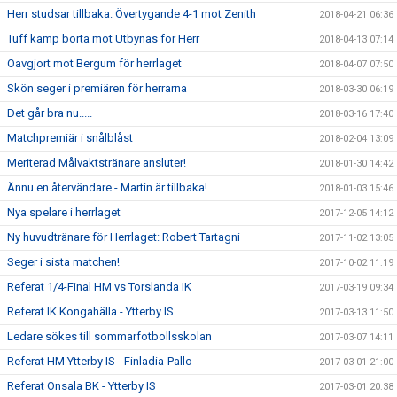
Herr studsar tillbaka: Övertygande 4-1 mot Zenith
2018-04-21 06:36
Tuff kamp borta mot Utbynäs för Herr
2018-04-13 07:14
Oavgjort mot Bergum för herrlaget
2018-04-07 07:50
Skön seger i premiären för herrarna
2018-03-30 06:19
Det går bra nu.....
2018-03-16 17:40
Matchpremiär i snålblåst
2018-02-04 13:09
Meriterad Målvaktstränare ansluter!
2018-01-30 14:42
Ännu en återvändare - Martin är tillbaka!
2018-01-03 15:46
Nya spelare i herrlaget
2017-12-05 14:12
Ny huvudtränare för Herrlaget: Robert Tartagni
2017-11-02 13:05
Seger i sista matchen!
2017-10-02 11:19
Referat 1/4-Final HM vs Torslanda IK
2017-03-19 09:34
Referat IK Kongahälla - Ytterby IS
2017-03-13 11:50
Ledare sökes till sommarfotbollsskolan
2017-03-07 14:11
Referat HM Ytterby IS - Finladia-Pallo
2017-03-01 21:00
Referat Onsala BK - Ytterby IS
2017-03-01 20:38