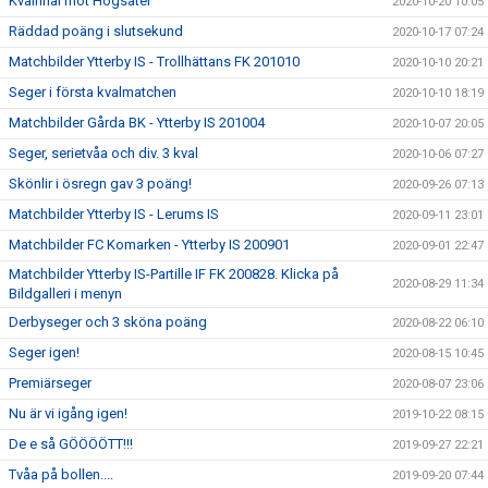
Kvalfinal mot Högsäter
2020-10-20 10:05
Räddad poäng i slutsekund
2020-10-17 07:24
Matchbilder Ytterby IS - Trollhättans FK 201010
2020-10-10 20:21
Seger i första kvalmatchen
2020-10-10 18:19
Matchbilder Gårda BK - Ytterby IS 201004
2020-10-07 20:05
Seger, serietvåa och div. 3 kval
2020-10-06 07:27
Skönlir i ösregn gav 3 poäng!
2020-09-26 07:13
Matchbilder Ytterby IS - Lerums IS
2020-09-11 23:01
Matchbilder FC Komarken - Ytterby IS 200901
2020-09-01 22:47
Matchbilder Ytterby IS-Partille IF FK 200828. Klicka på
2020-08-29 11:34
Bildgalleri i menyn
Derbyseger och 3 sköna poäng
2020-08-22 06:10
Seger igen!
2020-08-15 10:45
Premiärseger
2020-08-07 23:06
Nu är vi igång igen!
2019-10-22 08:15
De e så GÖÖÖÖTT!!!
2019-09-27 22:21
Tvåa på bollen....
2019-09-20 07:44