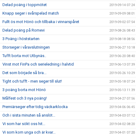
Delad poäng i toppmötet
2019-09-14 07:24
Knapp seger i svårspelad match
2019-09-09 08:01
Fullt ös mot Hönö och tillbaka i vinnarspåret
2019-09-02 07:54
Delad poäng på Romevi
2019-08-26 08:43
3 Poäng i höststarten
2019-08-18 08:56
Storseger i våravslutningen
2019-06-27 10:18
Tufft borta mot Utbynäs..
2019-06-20 08:40
Vinst mot FinPa och serieledning i halvtid
2019-06-13 07:39
Det som började så bra...
2019-05-26 10:29
Tight och tufft - men seger till slut!
2019-05-18 07:24
3 poäng borta mot Hönö
2019-05-13 11:39
Målfest och 3 nya poäng!
2019-04-27 07:56
Premiärseger efter tidig väckarklocka
2019-04-06 06:45
Och i sista minuten så anslöt...
2019-04-03 07:12
Vi som har sökt oss hit...
2019-04-02 08:20
Vi som kom unga och är kvar...
2019-04-01 07:20