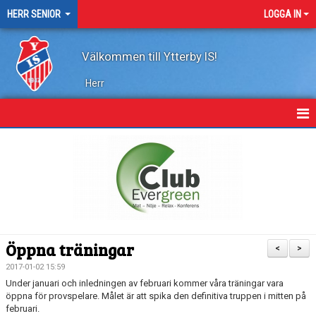
HERR SENIOR
LOGGA IN
Välkommen till Ytterby IS!
Herr
HEM
NYHETER
KALENDER
TRUPPEN
Öppna träningar
<
>
KONTAKT
2017-01-02 15:59
Under januari och inledningen av februari kommer våra träningar vara
MARATONTABELL
öppna för provspelare. Målet är att spika den definitiva truppen i mitten på
februari.