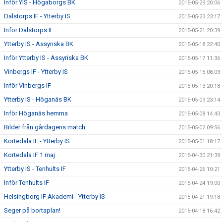
Inför YIS - Högaborgs BK
2015-05-29 20:06
Dalstorps IF - Ytterby IS
2015-05-23 23:17
Inför Dalstorps IF
2015-05-21 20:39
Ytterby IS - Assyriska BK
2015-05-18 22:40
Inför Ytterby IS - Assyriska BK
2015-05-17 11:36
Vinbergs IF - Ytterby IS
2015-05-15 08:03
Inför Vinbergs IF
2015-05-13 20:18
Ytterby IS - Höganäs BK
2015-05-09 23:14
Inför Höganäs hemma
2015-05-08 14:43
Bilder från gårdagens match
2015-05-02 09:56
Kortedala IF - Ytterby IS
2015-05-01 18:17
Kortedala IF 1 maj
2015-04-30 21:39
Ytterby IS - Tenhults IF
2015-04-26 10:21
Inför Tenhults IF
2015-04-24 19:00
Helsingborg IF Akademi - Ytterby IS
2015-04-21 19:18
Seger på bortaplan!
2015-04-18 16:42