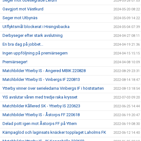
Seger mot obesegrade Lerum
2024-05-26 07:03
Oavgjort mot Västkurd
2024-05-20 08:22
Seger mot Utbynäs
2024-05-09 14:22
Utflyktsmål blockerat i Hisingsbacka
2024-05-04 07:39
Derbyseger efter stark avslutning
2024-04-27 08:11
En bra dag på jobbet…
2024-04-19 21:36
Ingen uppföljning på premiärsegern
2024-04-15 15:15
Premiärseger!
2024-04-08 10:09
Matchbilder Ytterby IS - Angered MBIK 220828
2022-08-29 23:31
Matchbilder Ytterby IS - Vinbergs IF 220813
2022-08-14 18:47
Ytterby vinner över serieledarna Vinbergs IF i höststarten
2022-08-13 18:54
YIS avslutar våren med tredje raka krysset
2022-07-03 09:20
Matchbilder Kållered SK - Ytterby IS 220623
2022-06-25 14:44
Matchbilder Ytterby IS - Åstorps FF 220618
2022-06-19 20:47
Delad pott igen mot Åstorps FF på Yttern
2022-06-19 08:30
Kämpaglöd och laginsats knäcker topplaget Laholms FK
2022-06-12 14:40