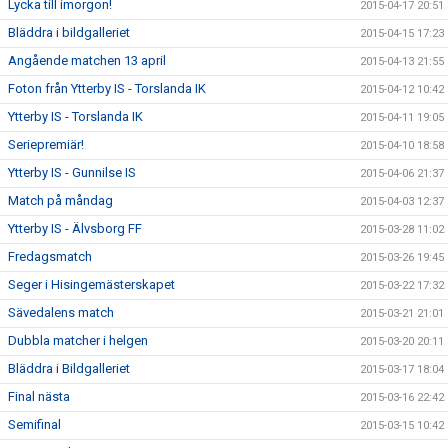
Lycka till imorgon!
2015-04-17 20:51
Bläddra i bildgalleriet
2015-04-15 17:23
Angående matchen 13 april
2015-04-13 21:55
Foton från Ytterby IS - Torslanda IK
2015-04-12 10:42
Ytterby IS - Torslanda IK
2015-04-11 19:05
Seriepremiär!
2015-04-10 18:58
Ytterby IS - Gunnilse IS
2015-04-06 21:37
Match på måndag
2015-04-03 12:37
Ytterby IS - Älvsborg FF
2015-03-28 11:02
Fredagsmatch
2015-03-26 19:45
Seger i Hisingemästerskapet
2015-03-22 17:32
Sävedalens match
2015-03-21 21:01
Dubbla matcher i helgen
2015-03-20 20:11
Bläddra i Bildgalleriet
2015-03-17 18:04
Final nästa
2015-03-16 22:42
Semifinal
2015-03-15 10:42