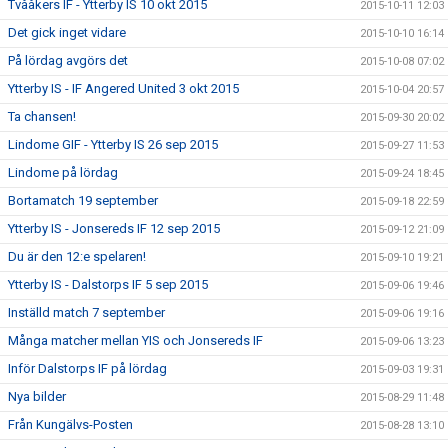
Tvååkers IF - Ytterby IS 10 okt 2015
2015-10-11 12:03
Det gick inget vidare
2015-10-10 16:14
På lördag avgörs det
2015-10-08 07:02
Ytterby IS - IF Angered United 3 okt 2015
2015-10-04 20:57
Ta chansen!
2015-09-30 20:02
Lindome GIF - Ytterby IS 26 sep 2015
2015-09-27 11:53
Lindome på lördag
2015-09-24 18:45
Bortamatch 19 september
2015-09-18 22:59
Ytterby IS - Jonsereds IF 12 sep 2015
2015-09-12 21:09
Du är den 12:e spelaren!
2015-09-10 19:21
Ytterby IS - Dalstorps IF 5 sep 2015
2015-09-06 19:46
Inställd match 7 september
2015-09-06 19:16
Många matcher mellan YIS och Jonsereds IF
2015-09-06 13:23
Inför Dalstorps IF på lördag
2015-09-03 19:31
Nya bilder
2015-08-29 11:48
Från Kungälvs-Posten
2015-08-28 13:10