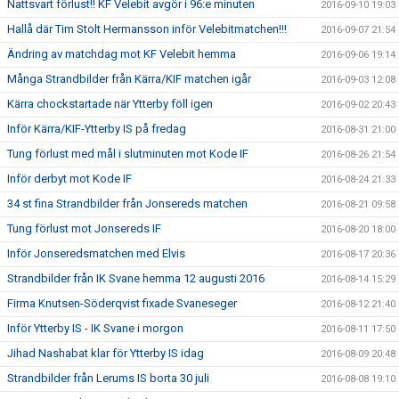
Nattsvart förlust!! KF Velebit avgör i 96:e minuten
2016-09-10 19:03
Hallå där Tim Stolt Hermansson inför Velebitmatchen!!!
2016-09-07 21:54
Ändring av matchdag mot KF Velebit hemma
2016-09-06 19:14
Många Strandbilder från Kärra/KIF matchen igår
2016-09-03 12:08
Kärra chockstartade när Ytterby föll igen
2016-09-02 20:43
Inför Kärra/KIF-Ytterby IS på fredag
2016-08-31 21:00
Tung förlust med mål i slutminuten mot Kode IF
2016-08-26 21:54
Inför derbyt mot Kode IF
2016-08-24 21:33
34 st fina Strandbilder från Jonsereds matchen
2016-08-21 09:58
Tung förlust mot Jonsereds IF
2016-08-20 18:00
Inför Jonseredsmatchen med Elvis
2016-08-17 20:36
Strandbilder från IK Svane hemma 12 augusti 2016
2016-08-14 15:29
Firma Knutsen-Söderqvist fixade Svaneseger
2016-08-12 21:40
Inför Ytterby IS - IK Svane i morgon
2016-08-11 17:50
Jihad Nashabat klar för Ytterby IS idag
2016-08-09 20:48
Strandbilder från Lerums IS borta 30 juli
2016-08-08 19:10