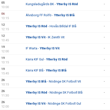
05
Kungsladugårds BK -
Ytterby IS Röd
-
13:00
06
Älvsborg FF Rolfö -
Ytterby IS Blå
-
13:15
12
Ytterby IS Röd
- Hovås Billdal IF Blå
-
12:15
12
Ytterby IS Vit
- IK Zenith Vit
-
13:45
19
IF Warta -
Ytterby IS Vit
-
12:00
19
Kärra KIF Gul -
Ytterby IS Röd
-
13:15
19
Kärra KIF Blå -
Ytterby IS Blå
-
15:45
26
Ytterby IS Blå
- Nödinge SK Fotboll Vit
-
10:15
26
Ytterby IS Röd
- Nödinge SK Fotboll Blå
-
11:30
26
Ytterby IS Vit
- Nödinge SK Fotboll Gul
-
12:00