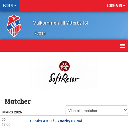
F2014
LOGGA IN
Välkommen till Ytterby IS!
F2014
HEM
NYHETER
KALENDER
MATCHER
Matcher
BILDGALLERI
MARS 2026
DOKUMENT
06
Hjuviks AIK Blå -
Ytterby IS Röd
-
18:00