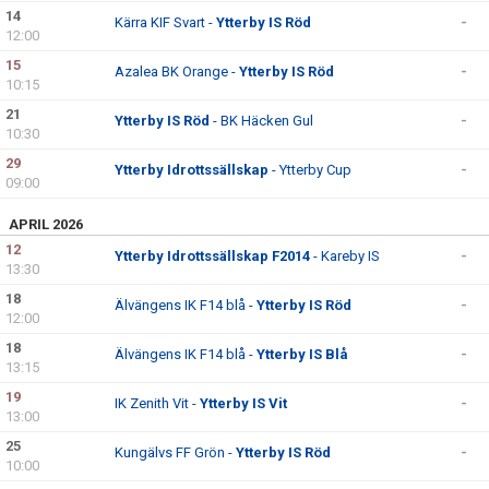
KONTAKT
14
Kärra KIF Svart -
Ytterby IS Röd
-
12:00
15
Azalea BK Orange -
Ytterby IS Röd
-
10:15
21
Ytterby IS Röd
- BK Häcken Gul
-
10:30
29
Ytterby Idrottssällskap
- Ytterby Cup
-
09:00
APRIL 2026
12
Ytterby Idrottssällskap F2014
- Kareby IS
-
13:30
18
Älvängens IK F14 blå -
Ytterby IS Röd
-
12:00
18
Älvängens IK F14 blå -
Ytterby IS Blå
-
13:15
19
IK Zenith Vit -
Ytterby IS Vit
-
13:00
25
Kungälvs FF Grön -
Ytterby IS Röd
-
10:00