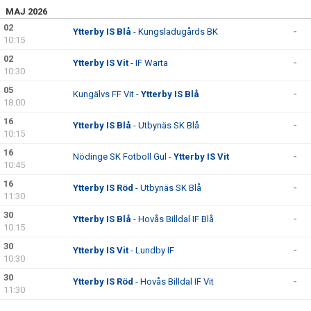
MAJ 2026
02
Ytterby IS Blå
- Kungsladugårds BK
-
10:15
02
Ytterby IS Vit
- IF Warta
-
10:30
05
Kungälvs FF Vit -
Ytterby IS Blå
-
18:00
16
Ytterby IS Blå
- Utbynäs SK Blå
-
10:15
16
Nödinge SK Fotboll Gul -
Ytterby IS Vit
-
10:45
16
Ytterby IS Röd
- Utbynäs SK Blå
-
11:30
30
Ytterby IS Blå
- Hovås Billdal IF Blå
-
10:15
30
Ytterby IS Vit
- Lundby IF
-
10:30
30
Ytterby IS Röd
- Hovås Billdal IF Vit
-
11:30