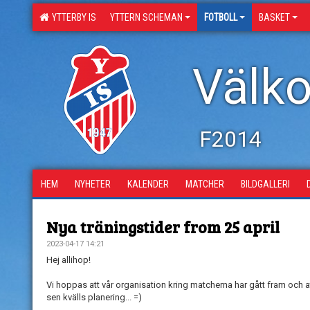
YTTERBY IS
YTTERN SCHEMAN
FOTBOLL
BASKET
Välko
F2014
HEM
NYHETER
KALENDER
MATCHER
BILDGALLERI
Nya träningstider from 25 april
2023-04-17 14:21
Hej allihop!
Vi hoppas att vår organisation kring matcherna har gått fram och a
sen kvälls planering... =)