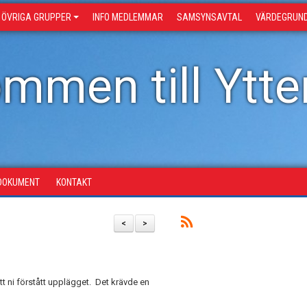
ÖVRIGA GRUPPER
INFO MEDLEMMAR
SAMSYNSAVTAL
VÄRDEGRUN
mmen till Ytter
DOKUMENT
KONTAKT
<
>
tt ni förstått upplägget. Det krävde en