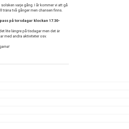
solsken varje gång. I år kommer vi att gå
n vill träna två gånger men chansen finns.
e pass på torsdagar klockan 17.30-
det lite längre på tisdagar men det är
kar med andra aktiviteter osv.
garna!