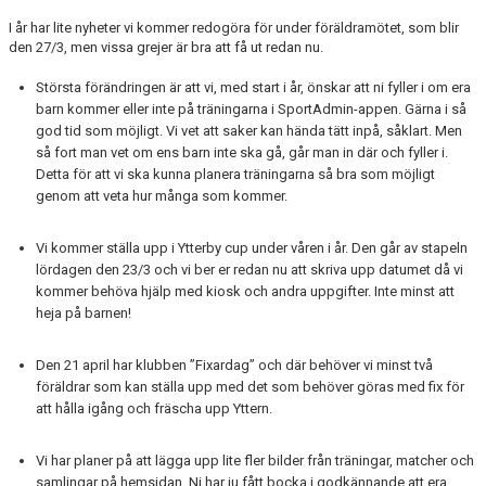
KONTAKT
I år har lite nyheter vi kommer redogöra för under föräldramötet, som blir
den 27/3, men vissa grejer är bra att få ut redan nu.
Största förändringen är att vi, med start i år, önskar att ni fyller i om era
barn kommer eller inte på träningarna i SportAdmin-appen. Gärna i så
god tid som möjligt. Vi vet att saker kan hända tätt inpå, såklart. Men
så fort man vet om ens barn inte ska gå, går man in där och fyller i.
Detta för att vi ska kunna planera träningarna så bra som möjligt
genom att veta hur många som kommer.
Vi kommer ställa upp i Ytterby cup under våren i år. Den går av stapeln
lördagen den 23/3 och vi ber er redan nu att skriva upp datumet då vi
kommer behöva hjälp med kiosk och andra uppgifter. Inte minst att
heja på barnen!
Den 21 april har klubben ”Fixardag” och där behöver vi minst två
föräldrar som kan ställa upp med det som behöver göras med fix för
att hålla igång och fräscha upp Yttern.
Vi har planer på att lägga upp lite fler bilder från träningar, matcher och
samlingar på hemsidan. Ni har ju fått bocka i godkännande att era