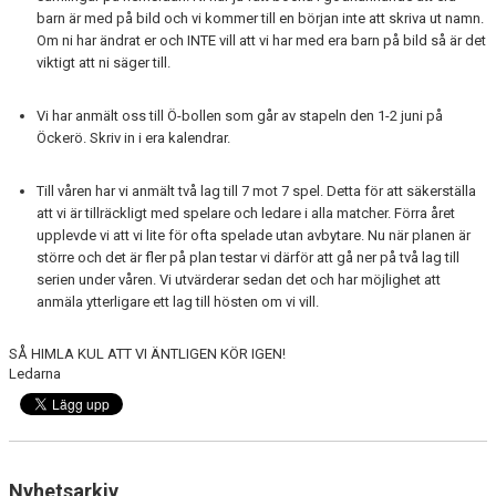
barn är med på bild och vi kommer till en början inte att skriva ut namn.
Om ni har ändrat er och INTE vill att vi har med era barn på bild så är det
viktigt att ni säger till.
Vi har anmält oss till Ö-bollen som går av stapeln den 1-2 juni på
Öckerö. Skriv in i era kalendrar.
Till våren har vi anmält två lag till 7 mot 7 spel. Detta för att säkerställa
att vi är tillräckligt med spelare och ledare i alla matcher. Förra året
upplevde vi att vi lite för ofta spelade utan avbytare. Nu när planen är
större och det är fler på plan testar vi därför att gå ner på två lag till
serien under våren. Vi utvärderar sedan det och har möjlighet att
anmäla ytterligare ett lag till hösten om vi vill.
SÅ HIMLA KUL ATT VI ÄNTLIGEN KÖR IGEN!
Ledarna
Nyhetsarkiv