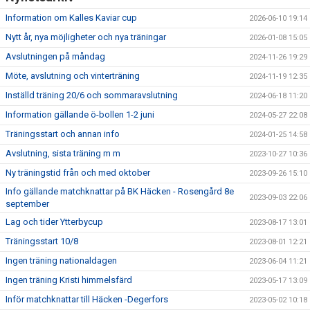
Information om Kalles Kaviar cup
2026-06-10 19:14
Nytt år, nya möjligheter och nya träningar
2026-01-08 15:05
Avslutningen på måndag
2024-11-26 19:29
Möte, avslutning och vinterträning
2024-11-19 12:35
Inställd träning 20/6 och sommaravslutning
2024-06-18 11:20
Information gällande ö-bollen 1-2 juni
2024-05-27 22:08
Träningsstart och annan info
2024-01-25 14:58
Avslutning, sista träning m m
2023-10-27 10:36
Ny träningstid från och med oktober
2023-09-26 15:10
Info gällande matchknattar på BK Häcken - Rosengård 8e
2023-09-03 22:06
september
Lag och tider Ytterbycup
2023-08-17 13:01
Träningsstart 10/8
2023-08-01 12:21
Ingen träning nationaldagen
2023-06-04 11:21
Ingen träning Kristi himmelsfärd
2023-05-17 13:09
Inför matchknattar till Häcken -Degerfors
2023-05-02 10:18