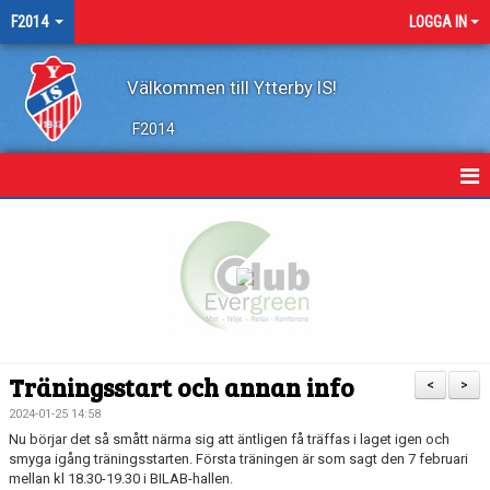
F2014
LOGGA IN
Välkommen till Ytterby IS!
F2014
HEM
NYHETER
KALENDER
MATCHER
Träningsstart och annan info
<
>
BILDGALLERI
2024-01-25 14:58
Nu börjar det så smått närma sig att äntligen få träffas i laget igen och
DOKUMENT
smyga igång träningsstarten. Första träningen är som sagt den 7 februari
mellan kl 18.30-19.30 i BILAB-hallen.