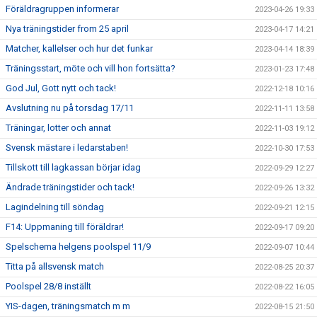
Föräldragruppen informerar
2023-04-26 19:33
Nya träningstider from 25 april
2023-04-17 14:21
Matcher, kallelser och hur det funkar
2023-04-14 18:39
Träningsstart, möte och vill hon fortsätta?
2023-01-23 17:48
God Jul, Gott nytt och tack!
2022-12-18 10:16
Avslutning nu på torsdag 17/11
2022-11-11 13:58
Träningar, lotter och annat
2022-11-03 19:12
Svensk mästare i ledarstaben!
2022-10-30 17:53
Tillskott till lagkassan börjar idag
2022-09-29 12:27
Ändrade träningstider och tack!
2022-09-26 13:32
Lagindelning till söndag
2022-09-21 12:15
F14: Uppmaning till föräldrar!
2022-09-17 09:20
Spelschema helgens poolspel 11/9
2022-09-07 10:44
Titta på allsvensk match
2022-08-25 20:37
Poolspel 28/8 inställt
2022-08-22 16:05
YIS-dagen, träningsmatch m m
2022-08-15 21:50