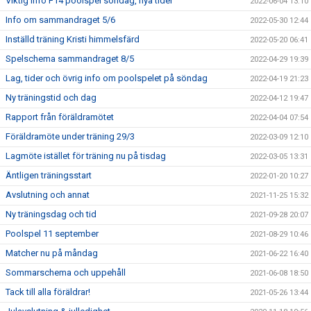
Viktig info F14 poolspel söndag, nya tider
2022-06-04 13:10
Info om sammandraget 5/6
2022-05-30 12:44
Inställd träning Kristi himmelsfärd
2022-05-20 06:41
Spelschema sammandraget 8/5
2022-04-29 19:39
Lag, tider och övrig info om poolspelet på söndag
2022-04-19 21:23
Ny träningstid och dag
2022-04-12 19:47
Rapport från föräldramötet
2022-04-04 07:54
Föräldramöte under träning 29/3
2022-03-09 12:10
Lagmöte istället för träning nu på tisdag
2022-03-05 13:31
Äntligen träningsstart
2022-01-20 10:27
Avslutning och annat
2021-11-25 15:32
Ny träningsdag och tid
2021-09-28 20:07
Poolspel 11 september
2021-08-29 10:46
Matcher nu på måndag
2021-06-22 16:40
Sommarschema och uppehåll
2021-06-08 18:50
Tack till alla föräldrar!
2021-05-26 13:44