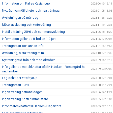
Information om Kalles Kaviar cup
2026-06-10 19:14
Nytt år, nya möjligheter och nya träningar
2026-01-08 15:05
Avslutningen på måndag
2024-11-26 19:29
Möte, avslutning och vinterträning
2024-11-19 12:35
Inställd träning 20/6 och sommaravslutning
2024-06-18 11:20
Information gällande ö-bollen 1-2 juni
2024-05-27 22:08
Träningsstart och annan info
2024-01-25 14:58
Avslutning, sista träning m m
2023-10-27 10:36
Ny träningstid från och med oktober
2023-09-26 15:10
Info gällande matchknattar på BK Häcken - Rosengård 8e
2023-09-03 22:06
september
Lag och tider Ytterbycup
2023-08-17 13:01
Träningsstart 10/8
2023-08-01 12:21
Ingen träning nationaldagen
2023-06-04 11:21
Ingen träning Kristi himmelsfärd
2023-05-17 13:09
Inför matchknattar till Häcken -Degerfors
2023-05-02 10:18