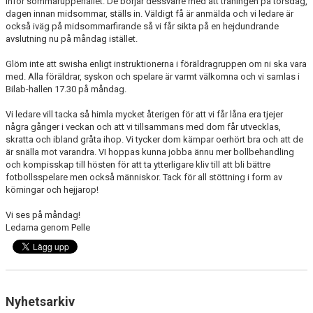
inför sommaruppehållet. De börjar dessvärre med att träningen på torsdag,
KONTAKT
dagen innan midsommar, ställs in. Väldigt få är anmälda och vi ledare är
också iväg på midsommarfirande så vi får sikta på en hejdundrande
avslutning nu på måndag istället.
Glöm inte att swisha enligt instruktionerna i föräldragruppen om ni ska vara
med. Alla föräldrar, syskon och spelare är varmt välkomna och vi samlas i
Bilab-hallen 17.30 på måndag.
Vi ledare vill tacka så himla mycket återigen för att vi får låna era tjejer
några gånger i veckan och att vi tillsammans med dom får utvecklas,
skratta och ibland gråta ihop. Vi tycker dom kämpar oerhört bra och att de
är snälla mot varandra. VI hoppas kunna jobba ännu mer bollbehandling
och kompisskap till hösten för att ta ytterligare kliv till att bli bättre
fotbollsspelare men också människor. Tack för all stöttning i form av
körningar och hejjarop!
Vi ses på måndag!
Ledarna genom Pelle
Nyhetsarkiv