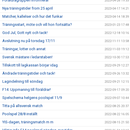
Föräldragruppen informerar
2023-04-26 19:33
Nya träningstider from 25 april
2023-04-17 14:21
Matcher, kallelser och hur det funkar
2023-04-14 18:39
Träningsstart, möte och vill hon fortsätta?
2023-01-23 17:48
God Jul, Gott nytt och tack!
2022-12-18 10:16
Avslutning nu på torsdag 17/11
2022-11-11 13:58
Träningar, lotter och annat
2022-11-03 19:12
Svensk mästare i ledarstaben!
2022-10-30 17:53
Tillskott till lagkassan börjar idag
2022-09-29 12:27
Ändrade träningstider och tack!
2022-09-26 13:32
Lagindelning till söndag
2022-09-21 12:15
F14: Uppmaning till föräldrar!
2022-09-17 09:20
Spelschema helgens poolspel 11/9
2022-09-07 10:44
Titta på allsvensk match
2022-08-25 20:37
Poolspel 28/8 inställt
2022-08-22 16:05
YIS-dagen, träningsmatch m m
2022-08-15 21:50