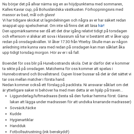
KONTAKT
Nu börjar det på allvar närma sig en av höjdpunkterna med sommaren,
Kalles Kaviar cup, på Bohusländska västkusten. Förhoppningsvis med
massor av bad, mål och glass!
Vi har tidigare skickat ut lagindelningen och några av er har säkert redan
snappat upp spelschemat. Om inte så finns det att läsa
här!
Den uppmärksamme ser då att det drar igång relativt tidigt på torsdagen
och eftersom vi älskar att sova i klassrum så har vi bestämt att vi åker upp
redan på onsdagskvällen. Vi åker 17.30 från Ytterby. Skulle man av någon
anledning inte kunna vara med redan på onsdagen kan man såklart åka
upp tidigt torsdag morgon. Hör av er i så fall.
Boendet för oss blir på Hunebostrands skola. Det är därför det vi kommer
ta sikte på på onsdagen. Matcherna för oss kommer att spelas i
Hunnebostrand och Bovallstrand. Cupen löser bussar så det är det sättet vi
tar oss mellan matcher i första hand.
Nedan kommer också ett förslag på packlista. Ni ansvarar såklart om det
är ytterligare saker ni behöver ha med men detta är en hjälp på traven...
Liggunderlag/luftmadraass (testa så den funkar hemma först. Gärna
lakan att lägga under madrassen för att undvika knarrande madrasser)
Sovsäck/täcke
Kudde
Hygienartiklar
Handduk
Fotbollsutrustning (ink benskydd!)