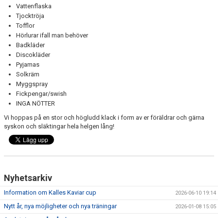
Vattenflaska
Tjocktröja
Tofflor
Hörlurar ifall man behöver
Badkläder
Discokläder
Pyjamas
Solkräm
Myggspray
Fickpengar/swish
INGA NÖTTER
Vi hoppas på en stor och högludd klack i form av er föräldrar och gärna
syskon och släktingar hela helgen lång!
Nyhetsarkiv
Information om Kalles Kaviar cup
2026-06-10 19:14
Nytt år, nya möjligheter och nya träningar
2026-01-08 15:05