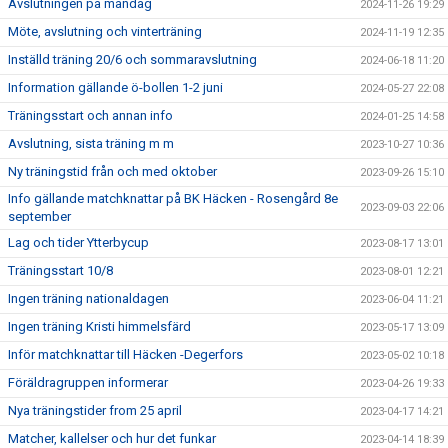
Avslutningen på måndag
2024-11-26 19:29
Möte, avslutning och vinterträning
2024-11-19 12:35
Inställd träning 20/6 och sommaravslutning
2024-06-18 11:20
Information gällande ö-bollen 1-2 juni
2024-05-27 22:08
Träningsstart och annan info
2024-01-25 14:58
Avslutning, sista träning m m
2023-10-27 10:36
Ny träningstid från och med oktober
2023-09-26 15:10
Info gällande matchknattar på BK Häcken - Rosengård 8e
2023-09-03 22:06
september
Lag och tider Ytterbycup
2023-08-17 13:01
Träningsstart 10/8
2023-08-01 12:21
Ingen träning nationaldagen
2023-06-04 11:21
Ingen träning Kristi himmelsfärd
2023-05-17 13:09
Inför matchknattar till Häcken -Degerfors
2023-05-02 10:18
Föräldragruppen informerar
2023-04-26 19:33
Nya träningstider from 25 april
2023-04-17 14:21
Matcher, kallelser och hur det funkar
2023-04-14 18:39