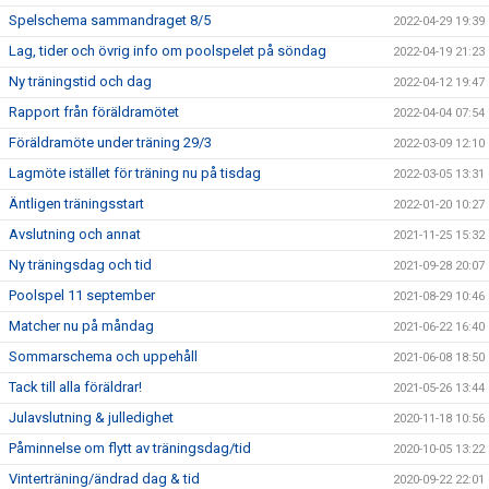
Spelschema sammandraget 8/5
2022-04-29 19:39
Lag, tider och övrig info om poolspelet på söndag
2022-04-19 21:23
Ny träningstid och dag
2022-04-12 19:47
Rapport från föräldramötet
2022-04-04 07:54
Föräldramöte under träning 29/3
2022-03-09 12:10
Lagmöte istället för träning nu på tisdag
2022-03-05 13:31
Äntligen träningsstart
2022-01-20 10:27
Avslutning och annat
2021-11-25 15:32
Ny träningsdag och tid
2021-09-28 20:07
Poolspel 11 september
2021-08-29 10:46
Matcher nu på måndag
2021-06-22 16:40
Sommarschema och uppehåll
2021-06-08 18:50
Tack till alla föräldrar!
2021-05-26 13:44
Julavslutning & julledighet
2020-11-18 10:56
Påminnelse om flytt av träningsdag/tid
2020-10-05 13:22
Vinterträning/ändrad dag & tid
2020-09-22 22:01