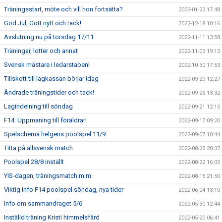
Träningsstart, möte och vill hon fortsätta?
2023-01-23 17:48
God Jul, Gott nytt och tack!
2022-12-18 10:16
Avslutning nu på torsdag 17/11
2022-11-11 13:58
Träningar, lotter och annat
2022-11-03 19:12
Svensk mästare i ledarstaben!
2022-10-30 17:53
Tillskott till lagkassan börjar idag
2022-09-29 12:27
Ändrade träningstider och tack!
2022-09-26 13:32
Lagindelning till söndag
2022-09-21 12:15
F14: Uppmaning till föräldrar!
2022-09-17 09:20
Spelschema helgens poolspel 11/9
2022-09-07 10:44
Titta på allsvensk match
2022-08-25 20:37
Poolspel 28/8 inställt
2022-08-22 16:05
YIS-dagen, träningsmatch m m
2022-08-15 21:50
Viktig info F14 poolspel söndag, nya tider
2022-06-04 13:10
Info om sammandraget 5/6
2022-05-30 12:44
Inställd träning Kristi himmelsfärd
2022-05-20 06:41