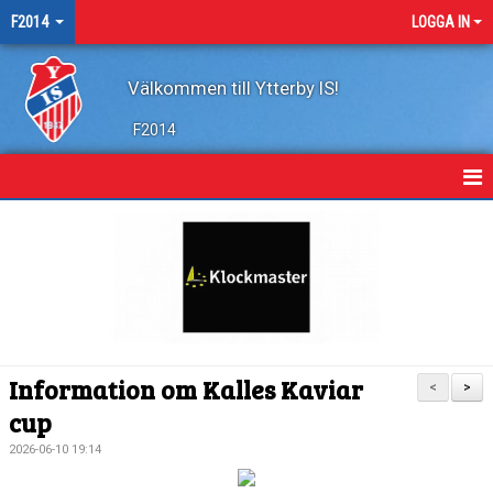
F2014
LOGGA IN
Välkommen till Ytterby IS!
F2014
HEM
NYHETER
KALENDER
MATCHER
Information om Kalles Kaviar
<
>
BILDGALLERI
cup
2026-06-10 19:14
DOKUMENT