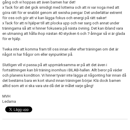
gång och vi hoppas att även barnen har det!
KONTAKT
x Tack för att det gick smidigt med lotterna och att ni var noga med att
göra rätt för er snabbt genom att swisha pengar. Det underlättar extremt
för oss och gör att vi kan lägga fokus och energi på rätt saker!
x Tack för att ni hjälper till att plocka upp och ner sarg och annat under
träningarna så att vi hinner fokusera på nästa övning. Det kan ibland vara
en utmaning att hålla ihop nästan 40 stycken 6 och 7-åringar så vi är glada
för er hjälp.
Tveka inte att komma fram till oss innan eller efter träningen om det är
något ni har frågor om eller synpunkter på.
Slutligen vill vi passa på att uppmärksamma er på att det även i
fortsättningen kan bli träning inomhus i BILAB-hallen. Allt beror på väder
och planens kondition. Vi hinner tyvärr inte lägga ut någonting här innan då
det bestäms bara en kort stund innan träningen börjar. Klä dock barnen
alltid som att vi ska vara ute då det är målet varje gång!
MVH
Ledarna