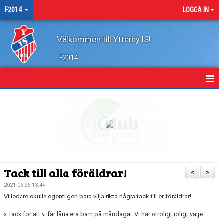
F2014
LOGGA IN
Välkommen till Ytterby IS!
F2014
HEM
NYHETER
KALENDER
MATCHER
Tack till alla föräldrar!
<
>
BILDGALLERI
2021-05-26 13:44
Vi ledare skulle egentligen bara vilja rikta några tack till er föräldrar!
DOKUMENT
x Tack för att vi får låna era barn på måndagar. Vi har otroligt roligt varje