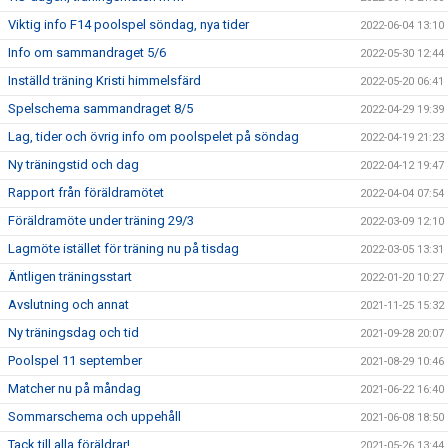
Viktig info F14 poolspel söndag, nya tider
2022-06-04 13:10
Info om sammandraget 5/6
2022-05-30 12:44
Inställd träning Kristi himmelsfärd
2022-05-20 06:41
Spelschema sammandraget 8/5
2022-04-29 19:39
Lag, tider och övrig info om poolspelet på söndag
2022-04-19 21:23
Ny träningstid och dag
2022-04-12 19:47
Rapport från föräldramötet
2022-04-04 07:54
Föräldramöte under träning 29/3
2022-03-09 12:10
Lagmöte istället för träning nu på tisdag
2022-03-05 13:31
Äntligen träningsstart
2022-01-20 10:27
Avslutning och annat
2021-11-25 15:32
Ny träningsdag och tid
2021-09-28 20:07
Poolspel 11 september
2021-08-29 10:46
Matcher nu på måndag
2021-06-22 16:40
Sommarschema och uppehåll
2021-06-08 18:50
Tack till alla föräldrar!
2021-05-26 13:44