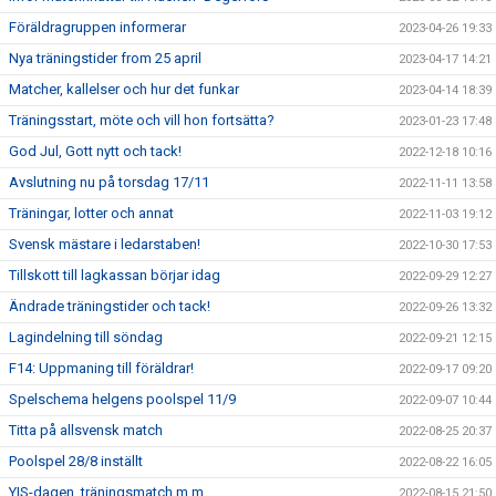
Föräldragruppen informerar
2023-04-26 19:33
Nya träningstider from 25 april
2023-04-17 14:21
Matcher, kallelser och hur det funkar
2023-04-14 18:39
Träningsstart, möte och vill hon fortsätta?
2023-01-23 17:48
God Jul, Gott nytt och tack!
2022-12-18 10:16
Avslutning nu på torsdag 17/11
2022-11-11 13:58
Träningar, lotter och annat
2022-11-03 19:12
Svensk mästare i ledarstaben!
2022-10-30 17:53
Tillskott till lagkassan börjar idag
2022-09-29 12:27
Ändrade träningstider och tack!
2022-09-26 13:32
Lagindelning till söndag
2022-09-21 12:15
F14: Uppmaning till föräldrar!
2022-09-17 09:20
Spelschema helgens poolspel 11/9
2022-09-07 10:44
Titta på allsvensk match
2022-08-25 20:37
Poolspel 28/8 inställt
2022-08-22 16:05
YIS-dagen, träningsmatch m m
2022-08-15 21:50