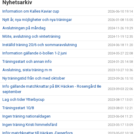
Nyhetsarkiv
Information om Kalles Kaviar cup
2026-06-10 19:14
Nytt år, nya möjligheter och nya träningar
2026-01-08 15:05
Avslutningen på måndag
2024-11-26 19:29
Möte, avslutning och vinterträning
2024-11-19 12:35
Inställd träning 20/6 och sommaravslutning
2024-06-18 11:20
Information gällande ö-bollen 1-2 juni
2024-05-27 22:08
Träningsstart och annan info
2024-01-25 14:58
Avslutning, sista träning m m
2023-10-27 10:36
Ny träningstid från och med oktober
2023-09-26 15:10
Info gällande matchknattar på BK Häcken - Rosengård 8e
2023-09-03 22:06
september
Lag och tider Ytterbycup
2023-08-17 13:01
Träningsstart 10/8
2023-08-01 12:21
Ingen träning nationaldagen
2023-06-04 11:21
Ingen träning Kristi himmelsfärd
2023-05-17 13:09
Inför matchknattar till Häcken -Degerfors
2023-05-02 10:18