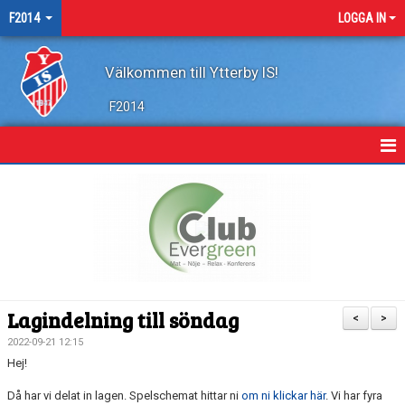
F2014
LOGGA IN
Välkommen till Ytterby IS!
F2014
HEM
NYHETER
KALENDER
MATCHER
Lagindelning till söndag
<
>
BILDGALLERI
2022-09-21 12:15
Hej!
DOKUMENT
Då har vi delat in lagen. Spelschemat hittar ni
om ni klickar här
. Vi har fyra