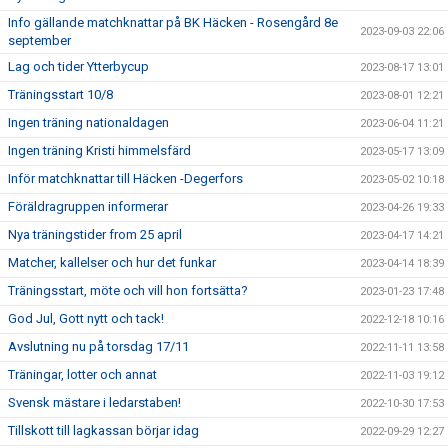
Info gällande matchknattar på BK Häcken - Rosengård 8e
2023-09-03 22:06
september
Lag och tider Ytterbycup
2023-08-17 13:01
Träningsstart 10/8
2023-08-01 12:21
Ingen träning nationaldagen
2023-06-04 11:21
Ingen träning Kristi himmelsfärd
2023-05-17 13:09
Inför matchknattar till Häcken -Degerfors
2023-05-02 10:18
Föräldragruppen informerar
2023-04-26 19:33
Nya träningstider from 25 april
2023-04-17 14:21
Matcher, kallelser och hur det funkar
2023-04-14 18:39
Träningsstart, möte och vill hon fortsätta?
2023-01-23 17:48
God Jul, Gott nytt och tack!
2022-12-18 10:16
Avslutning nu på torsdag 17/11
2022-11-11 13:58
Träningar, lotter och annat
2022-11-03 19:12
Svensk mästare i ledarstaben!
2022-10-30 17:53
Tillskott till lagkassan börjar idag
2022-09-29 12:27