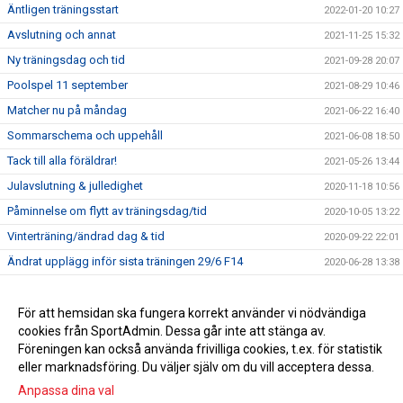
Äntligen träningsstart
2022-01-20 10:27
Avslutning och annat
2021-11-25 15:32
Ny träningsdag och tid
2021-09-28 20:07
Poolspel 11 september
2021-08-29 10:46
Matcher nu på måndag
2021-06-22 16:40
Sommarschema och uppehåll
2021-06-08 18:50
Tack till alla föräldrar!
2021-05-26 13:44
Julavslutning & julledighet
2020-11-18 10:56
Påminnelse om flytt av träningsdag/tid
2020-10-05 13:22
Vinterträning/ändrad dag & tid
2020-09-22 22:01
Ändrat upplägg inför sista träningen 29/6 F14
2020-06-28 13:38
Sista träningen innan sommaruppehåll F14
2020-06-26 14:52
Träningar/avslutning/uppstart
För att hemsidan ska fungera korrekt använder vi nödvändiga
2020-06-10 21:37
cookies från SportAdmin. Dessa går inte att stänga av.
Föräldramöte 11 maj kl 17.30
2020-05-05 07:22
Föreningen kan också använda frivilliga cookies, t.ex. för statistik
eller marknadsföring. Du väljer själv om du vill acceptera dessa.
Anpassa dina val