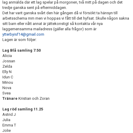
lag anmälda där ett lag spelar på morgonen, två mitt på dagen och det
KONTAKT
tredje ganska sent på eftermiddagen.
Det har varit ganska svårt den här gången då vi försökt ta hänsyn till
arbetsschema mm men vi hoppas vi fått till det hyfsat. Skulle någon sakna
sitt barn eller nått annat är jättekonstigt så kontakta vår nya
laggemensamma mailadress (gäller alla frågor) som är
ytterbyisf14@gmail.com
Lagen är som följer:
Lag Blå samling 7.50
Alicia
Jossan
Zelda
Elly N
Idun C
Minou
Nova
Svea
Tränare
Kristian och Zoran
Lag röd samling 11.25
Astrid J
Julia
Emma T
Jolie