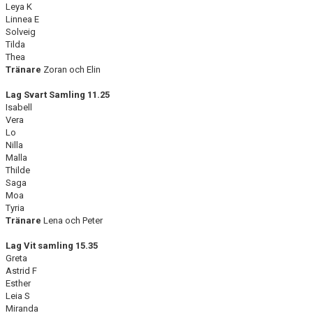
Leya K
Linnea E
Solveig
Tilda
Thea
Tränare
Zoran och Elin
Lag Svart Samling 11.25
Isabell
Vera
Lo
Nilla
Malla
Thilde
Saga
Moa
Tyria
Tränare
Lena och Peter
Lag Vit samling 15.35
Greta
Astrid F
Esther
Leia S
Miranda