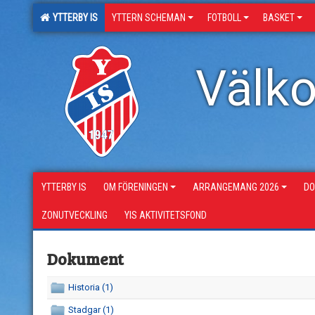
YTTERBY IS
YTTERN SCHEMAN
FOTBOLL
BASKET
Välko
YTTERBY IS
OM FÖRENINGEN
ARRANGEMANG 2026
DO
ZONUTVECKLING
YIS AKTIVITETSFOND
Dokument
Historia (1)
Stadgar (1)