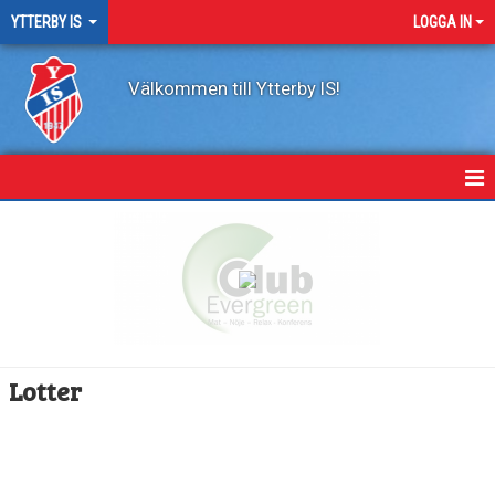
YTTERBY IS
LOGGA IN
Välkommen till Ytterby IS!
YTTERBY IS
OM FÖRENINGEN
ARRANGEMANG 2026
DOKUMENT
Lotter
FÖRENINGSDOMARE
KALENDER